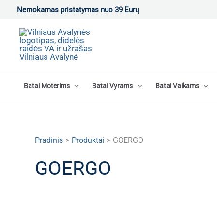
Pereiti
Nemokamas pristatymas nuo 39 Eurų
prie
turinio
Batai Moterims
Batai Vyrams
Batai Vaikams
Pradinis
Produktai
GOERGO
GOERGO