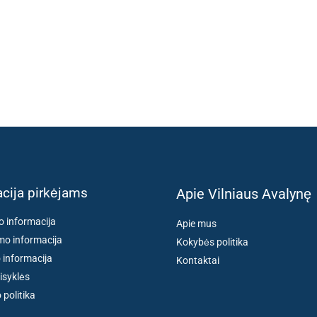
cija pirkėjams
Apie Vilniaus Avalynę
o informacija
Apie mus
o informacija
Kokybės politika
 informacija
Kontaktai
isyklės
politika