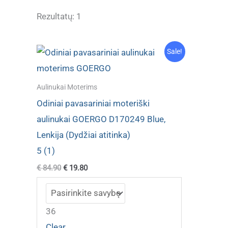
Rezultatų: 1
Sale!
Aulinukai Moterims
Odiniai pavasariniai moteriški
aulinukai GOERGO D170249 Blue,
Lenkija (Dydžiai atitinka)
5 (1)
Original
Current
€
84.90
€
19.80
price
price
was:
is:
€ 84.90.
€ 19.80.
36
Clear