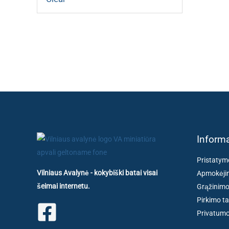
Informa
Pristatym
Vilniaus Avalynė - kokybiški batai visai
Apmokėjim
šeimai internetu.
Grąžinimo
Pirkimo ta
Privatumo 