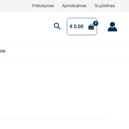
Pristatymas
Apmokėjimas
Grąžinimas
Paieška
€
0.00
tai