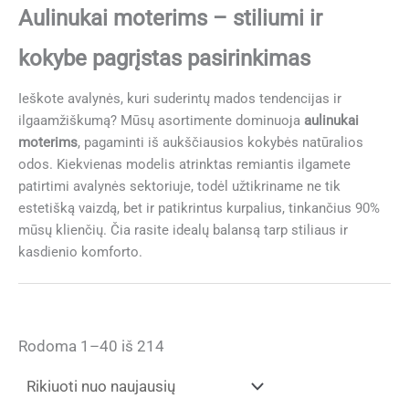
Aulinukai moterims – stiliumi ir
kokybe pagrįstas pasirinkimas
Ieškote avalynės, kuri suderintų mados tendencijas ir
ilgaamžiškumą? Mūsų asortimente dominuoja
aulinukai
moterims
, pagaminti iš aukščiausios kokybės natūralios
odos. Kiekvienas modelis atrinktas remiantis ilgamete
patirtimi avalynės sektoriuje, todėl užtikriname ne tik
estetišką vaizdą, bet ir patikrintus kurpalius, tinkančius 90%
mūsų klienčių. Čia rasite idealų balansą tarp stiliaus ir
kasdienio komforto.
Rūšiuojama
Rodoma 1–40 iš 214
pagal
naujausią