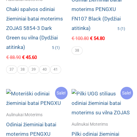
Chaki spalvos odiniai
moterims PENGXU
žieminiai batai moterims
FN107 Black (Dydžiai
ZOJAS 5854-3 Dark
atitinka)
5 (1)
Green su vilna (Dydžiai
Original
Current
€
100.80
€
54.80
price
price
atitinka)
5 (1)
was:
is:
38
€ 100.80.
€ 54.80.
Original
Current
€
88.90
€
45.60
price
price
was:
is:
37
38
39
40
41
€ 88.90.
€ 45.60.
Sale!
Sale!
Aulinukai Moterims
Odiniai žieminiai batai
Aulinukai Moterims
moterims PENGXU
Pilki odiniai žieminiai