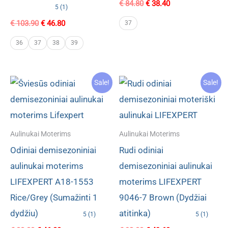
Original
Current
€
84.80
€
38.40
5 (1)
price
price
was:
is:
Original
Current
€
103.90
€
46.80
37
€ 84.80.
€ 38.40.
price
price
was:
is:
36
37
38
39
€ 103.90.
€ 46.80.
Sale!
Sale!
Aulinukai Moterims
Aulinukai Moterims
Odiniai demisezoniniai
Rudi odiniai
aulinukai moterims
demisezoniniai aulinukai
LIFEXPERT A18-1553
moterims LIFEXPERT
Rice/Grey (Sumažinti 1
9046-7 Brown (Dydžiai
dydžiu)
atitinka)
5 (1)
5 (1)