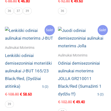
Original
Current
Original
Current
€
88.80
€
46.80
€
92.80
€
49.60
price
price
price
price
was:
is:
was:
is:
36
37
39
36
€ 88.80.
€ 46.80.
€ 92.80.
€ 49.60.
Sale!
Sale!
Aulinukai Moterims
Lenkiški odiniai
Aulinukai Moterims
demisezoniniai moteriški
Odiniai demisezoniniai
aulinukai J-BUT 165/23
aulinukai moterims
Black/Red, (Dydžiai
JOLLA GR210011
atitinka)
Black/Red (Sumažinti 1
5 (2)
dydžiu !!!)
Original
Current
€
108.80
€
58.60
5 (2)
price
price
Original
Current
€
102.80
€
49.40
was:
is:
39
price
price
€ 108.80.
€ 58.60.