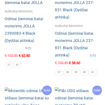
Aulinukai Moterims
Odiniai žieminiai batai
moterims JOLLA
Aulinukai Moterims
2390083-4 Black
Odiniai žieminiai batai
(Dydžiai atitinka)
moterims JOLLA 237-
831 Black (Dydžiai
5 (1)
atitinka)
Original
Current
€
102.80
€
62.80
5 (1)
price
price
Original
Current
€
100.80
€
58.60
was:
is:
37
41
price
price
€ 102.80.
€ 62.80.
was:
is:
37
38
39
40
41
€ 100.80.
€ 58.60.
Sale!
Sale!