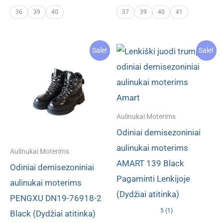
price
price
price
price
was:
is:
was:
is:
36
39
40
37
39
40
41
€ 104.90.
€ 52.40.
€ 93.80.
€ 49.80.
Sale!
Sale!
Aulinukai Moterims
Odiniai demisezoniniai
aulinukai moterims
Aulinukai Moterims
AMART 139 Black
Odiniai demisezoniniai
Pagaminti Lenkijoje
aulinukai moterims
(Dydžiai atitinka)
PENGXU DN19-76918-2
5 (1)
Black (Dydžiai atitinka)