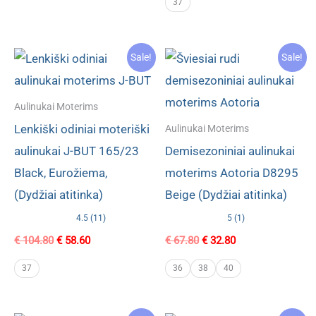
was:
is:
37
€ 102.80.
€ 49.40.
Sale!
Sale!
Aulinukai Moterims
Lenkiški odiniai moteriški
Aulinukai Moterims
aulinukai J-BUT 165/23
Demisezoniniai aulinukai
Black, Eurožiema,
moterims Aotoria D8295
(Dydžiai atitinka)
Beige (Dydžiai atitinka)
4.5 (11)
5 (1)
Original
Current
Original
Current
€
104.80
€
58.60
€
67.80
€
32.80
price
price
price
price
was:
is:
was:
is:
37
36
38
40
€ 104.80.
€ 58.60.
€ 67.80.
€ 32.80.