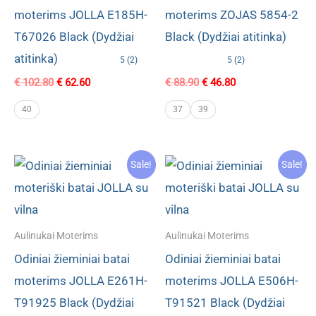
moterims JOLLA E185H-
moterims ZOJAS 5854-2
T67026 Black (Dydžiai
Black (Dydžiai atitinka)
atitinka)
5 (2)
5 (2)
Original
Current
Original
Current
€
102.80
€
62.60
€
88.90
€
46.80
price
price
price
price
was:
is:
was:
is:
40
37
39
€ 102.80.
€ 62.60.
€ 88.90.
€ 46.80.
Sale!
Sale!
Aulinukai Moterims
Aulinukai Moterims
Odiniai žieminiai batai
Odiniai žieminiai batai
moterims JOLLA E261H-
moterims JOLLA E506H-
T91925 Black (Dydžiai
T91521 Black (Dydžiai