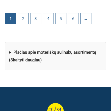
1
2
3
4
5
6
→
Plačiau apie moteriškų aulinukų asortimentą
(Skaityti daugiau)