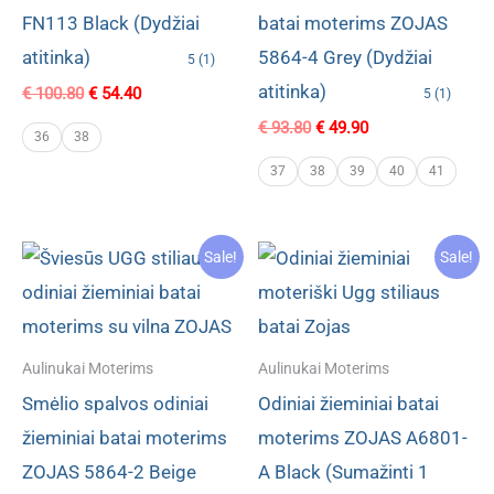
FN113 Black (Dydžiai
batai moterims ZOJAS
atitinka)
5864-4 Grey (Dydžiai
5 (1)
atitinka)
Original
Current
€
100.80
€
54.40
5 (1)
price
price
Original
Current
€
93.80
€
49.90
was:
is:
36
38
price
price
€ 100.80.
€ 54.40.
was:
is:
37
38
39
40
41
€ 93.80.
€ 49.90.
Sale!
Sale!
Aulinukai Moterims
Aulinukai Moterims
Smėlio spalvos odiniai
Odiniai žieminiai batai
žieminiai batai moterims
moterims ZOJAS A6801-
ZOJAS 5864-2 Beige
A Black (Sumažinti 1