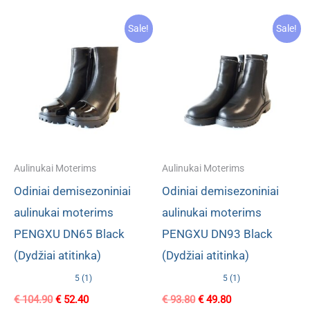
Sale!
Sale!
Aulinukai Moterims
Aulinukai Moterims
Odiniai demisezoniniai
Odiniai demisezoniniai
aulinukai moterims
aulinukai moterims
PENGXU DN65 Black
PENGXU DN93 Black
(Dydžiai atitinka)
(Dydžiai atitinka)
5 (1)
5 (1)
Original
Current
Original
Current
€
104.90
€
52.40
€
93.80
€
49.80