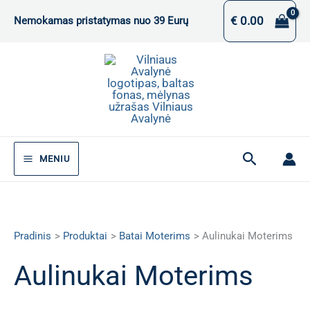
Pereiti
€
0.00
Nemokamas pristatymas nuo 39 Eurų
prie
turinio
Paieška
MENIU
Pradinis
Produktai
Batai Moterims
Aulinukai Moterims
Aulinukai Moterims