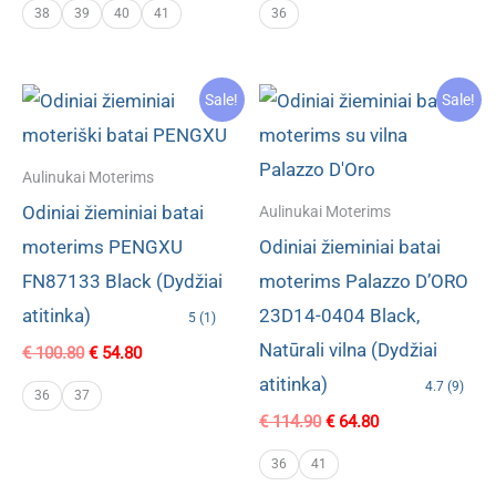
was:
is:
was:
is:
38
39
40
41
36
€ 100.80.
€ 54.80.
€ 100.80.
€ 49.40.
Sale!
Sale!
Aulinukai Moterims
Odiniai žieminiai batai
Aulinukai Moterims
moterims PENGXU
Odiniai žieminiai batai
FN87133 Black (Dydžiai
moterims Palazzo D’ORO
atitinka)
23D14-0404 Black,
5 (1)
Natūrali vilna (Dydžiai
Original
Current
€
100.80
€
54.80
price
price
atitinka)
4.7 (9)
was:
is:
36
37
€ 100.80.
€ 54.80.
Original
Current
€
114.90
€
64.80
price
price
was:
is:
36
41
€ 114.90.
€ 64.80.