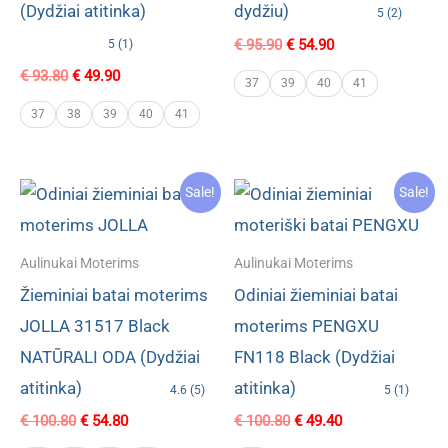
(Dydžiai atitinka)
dydžiu)
5 (2)
Original
Current
€
95.90
€
54.90
5 (1)
price
price
Original
Current
€
93.80
€
49.90
was:
is:
37
39
40
41
price
price
€ 95.90.
€ 54.90.
was:
is:
37
38
39
40
41
€ 93.80.
€ 49.90.
Sale!
Sale!
Aulinukai Moterims
Aulinukai Moterims
Žieminiai batai moterims
Odiniai žieminiai batai
JOLLA 31517 Black
moterims PENGXU
NATŪRALI ODA (Dydžiai
FN118 Black (Dydžiai
atitinka)
atitinka)
4.6 (5)
5 (1)
Original
Current
Original
Current
€
100.80
€
54.80
€
100.80
€
49.40
price
price
price
price