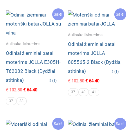
Sale!
Sale!
Aulinukai Moterims
Odiniai žieminiai batai
Aulinukai Moterims
Odiniai žieminiai batai
moterims JOLLA
moterims JOLLA E305H-
805565-2 Black (Dydžiai
T62032 Black (Dydžiai
atitinka)
5 (1)
atitinka)
Original
Current
€
102.80
€
64.40
5 (1)
price
price
Original
Current
€
102.80
€
64.40
was:
is:
37
40
41
price
price
€ 102.80.
€ 64.40.
was:
is:
37
38
€ 102.80.
€ 64.40.
Sale!
Sale!