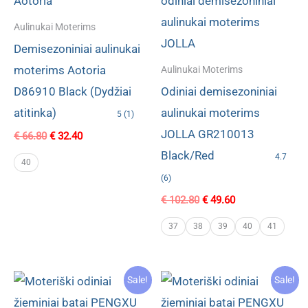
Aulinukai Moterims
Demisezoniniai aulinukai
moterims Aotoria
Aulinukai Moterims
D86910 Black (Dydžiai
Odiniai demisezoniniai
atitinka)
aulinukai moterims
5 (1)
JOLLA GR210013
Original
Current
€
66.80
€
32.40
price
price
Black/Red
4.7
was:
is:
40
€ 66.80.
€ 32.40.
(6)
Original
Current
€
102.80
€
49.60
price
price
was:
is:
37
38
39
40
41
€ 102.80.
€ 49.60.
Sale!
Sale!