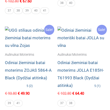
Original
Current
€
102.80
€
67.60
was:
is:
38
40
price
price
€ 102.80.
€ 64.80.
was:
is:
37
38
39
40
41
€ 102.80.
€ 67.60.
Sale!
Sale!
Aulinukai Moterims
Aulinukai Moterims
Odiniai žieminiai batai
Odiniai žieminiai batai
moterims ZOJAS 5864-A
moterims JOLLA E185H-
Black (Dydžiai atitinka)
T61993 Black (Dydžiai
atitinka)
5 (2)
5 (1)
Original
Current
Original
Current
€
93.80
€
49.90
€
102.80
€
64.40
price
price
price
price
was:
is:
was:
is:
39
41
37
38
€ 93.80.
€ 49.90.
€ 102.80.
€ 64.40.