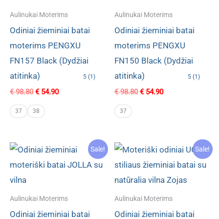
Aulinukai Moterims
Aulinukai Moterims
Odiniai žieminiai batai
Odiniai žieminiai batai
moterims PENGXU
moterims PENGXU
FN157 Black (Dydžiai
FN150 Black (Dydžiai
atitinka)
atitinka)
5 (1)
5 (1)
Original
Current
Original
Current
€
98.80
€
54.90
€
98.80
€
54.90
price
price
price
price
was:
is:
was:
is:
37
38
37
€ 98.80.
€ 54.90.
€ 98.80.
€ 54.90.
Sale!
Sale!
Aulinukai Moterims
Aulinukai Moterims
Odiniai žieminiai batai
Odiniai žieminiai batai