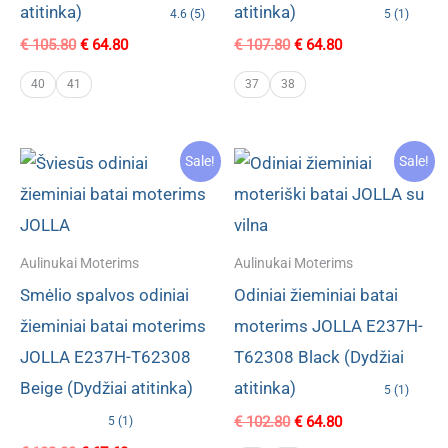
atitinka)
atitinka)
4.6 (5)
5 (1)
Original
Current
Original
Current
€
105.80
€
64.80
€
107.80
€
64.80
price
price
price
price
was:
is:
was:
is:
40
41
37
38
€ 105.80.
€ 64.80.
€ 107.80.
€ 64.80.
Sale!
Sale!
Aulinukai Moterims
Aulinukai Moterims
Smėlio spalvos odiniai
Odiniai žieminiai batai
žieminiai batai moterims
moterims JOLLA E237H-
JOLLA E237H-T62308
T62308 Black (Dydžiai
Beige (Dydžiai atitinka)
atitinka)
5 (1)
Original
Current
€
102.80
€
64.80
5 (1)
price
price