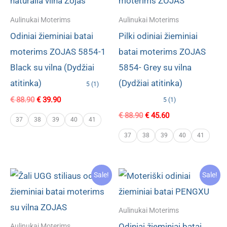
Aulinukai Moterims
Aulinukai Moterims
Odiniai žieminiai batai
Pilki odiniai žieminiai
moterims ZOJAS 5854-1
batai moterims ZOJAS
Black su vilna (Dydžiai
5854- Grey su vilna
atitinka)
(Dydžiai atitinka)
5 (1)
Original
Current
€
88.90
€
39.90
5 (1)
price
price
Original
Current
€
88.90
€
45.60
was:
is:
37
38
39
40
41
price
price
€ 88.90.
€ 39.90.
was:
is:
37
38
39
40
41
€ 88.90.
€ 45.60.
Sale!
Sale!
Aulinukai Moterims
Odiniai žieminiai batai
Aulinukai Moterims