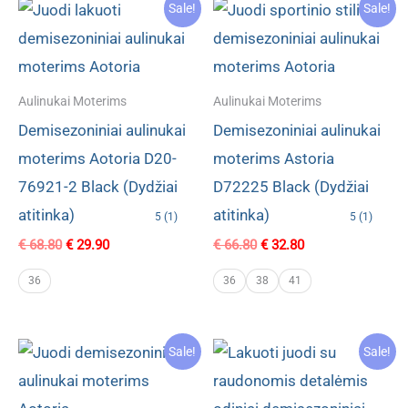
Sale!
Sale!
Aulinukai Moterims
Aulinukai Moterims
Demisezoniniai aulinukai
Demisezoniniai aulinukai
moterims Aotoria D20-
moterims Astoria
76921-2 Black (Dydžiai
D72225 Black (Dydžiai
atitinka)
atitinka)
5 (1)
5 (1)
Original
Current
Original
Current
€
68.80
€
29.90
€
66.80
€
32.80
price
price
price
price
was:
is:
was:
is:
36
36
38
41
€ 68.80.
€ 29.90.
€ 66.80.
€ 32.80.
Sale!
Sale!