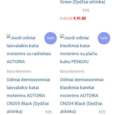
Green (Dydžiai atitinka)
price
price
was:
is:
5 (1)
€ 74.80.
€ 38.60.
Original
Current
€
82.90
€
41.80
price
price
was:
is:
€ 82.90.
€ 41.80.
Sale!
Sale!
Batai Moterims
Batai Moterims
Odiniai demisezoniniai
Odiniai demisezoniniai
laisvalaikio batai
klasikiniai bateliai
moterims AOTORIA
moterims AOTORIA
CN205 Black (Dydžiai
CN204 Black (Dydžiai
atitinka)
atitinka)
5 (1)
5 (1)