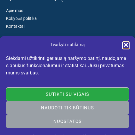
Apie mus
Kokybės politika
Kontaktai
Tvarkyti sutikimą
Susisiekite:
Siekdami užtikrinti geriausią naršymo patirtį, naudojame
El. paštas: kokybiskibatai@gmail.com
slapukus funkcionalumui ir statistikai. Jūsų privatumas
Tel. +370 659 77132
mums svarbus.
(Darbo dienomis nuo 10:30 iki 18:30 val.)
SUTIKTI SU VISAIS
NAUDOTI TIK BŪTINUS
Rekomenduojame:
lietuviskidirzai.lt
© 2005-2026 Vilniaus Avalynė. Visos teisės saugomos. Sukurta
NUOSTATOS
Vilniausweb