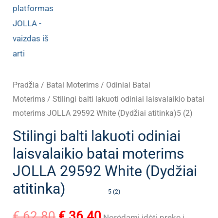
Pradžia
/
Batai Moterims
/
Odiniai Batai
Moterims
/ Stilingi balti lakuoti odiniai laisvalaikio batai
moterims JOLLA 29592 White (Dydžiai atitinka)5 (2)
Stilingi balti lakuoti odiniai
laisvalaikio batai moterims
JOLLA 29592 White (Dydžiai
atitinka)
5 (2)
Original
Current
€
62.80
€
36.40
Norėdami įdėti prekę į