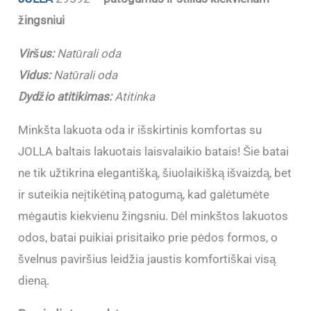
žingsniui
Viršus:
Natūrali oda
Vidus:
Natūrali oda
Dydžio atitikimas:
Atitinka
Minkšta lakuota oda ir išskirtinis komfortas su
JOLLA baltais lakuotais laisvalaikio batais! Šie batai
ne tik užtikrina elegantišką, šiuolaikišką išvaizdą, bet
ir suteikia neįtikėtiną patogumą, kad galėtumėte
mėgautis kiekvienu žingsniu. Dėl minkštos lakuotos
odos, batai puikiai prisitaiko prie pėdos formos, o
švelnus paviršius leidžia jaustis komfortiškai visą
dieną.