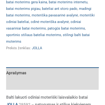
batai moterims gera kaina
,
batai moterims internetu
,
batai moterims pigiau
,
bateliai ant storo pado
,
madingi
batai moterims
,
moteriška pavasarinė avalynė
,
moteriški
odiniai bateliai
,
odinė moteriška avalynė
,
odiniai
vasariniai batai moterims
,
patogūs batai moterims
,
sportinio stiliaus bateliai moterims
,
stilingi balti batai
moterims
Prekės ženklas:
JOLLA
Aprašymas
Papildoma informacija
Balti lakuoti odiniai moteriški laisvalaikio batai
JOLLA
29592
–
patogumas ir stilius kiekvienam