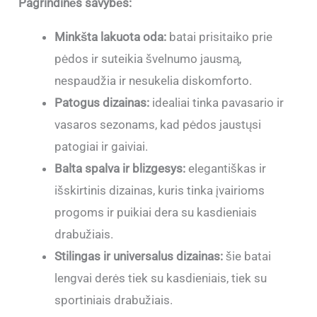
Pagrindinės savybės:
Minkšta lakuota oda:
batai prisitaiko prie
pėdos ir suteikia švelnumo jausmą,
nespaudžia ir nesukelia diskomforto.
Patogus dizainas:
idealiai tinka pavasario ir
vasaros sezonams, kad pėdos jaustųsi
patogiai ir gaiviai.
Balta spalva ir blizgesys:
elegantiškas ir
išskirtinis dizainas, kuris tinka įvairioms
progoms ir puikiai dera su kasdieniais
drabužiais.
Stilingas ir universalus dizainas:
šie batai
lengvai derės tiek su kasdieniais, tiek su
sportiniais drabužiais.