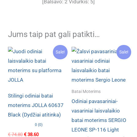
[Balsavo:
2
Vidurkis:
5
]
Jums taip pat gali patikti…
Sale!
Sale!
Batai Moterims
Stilingi odiniai batai
Odiniai pavasariniai-
moterims JOLLA 60637
vasariniai laisvalaikio
Black (Dydžiai atitinka)
batai moterims SERGIO
0 (0)
LEONE SP-116 Light
Original
Current
€
74.80
€
38.60