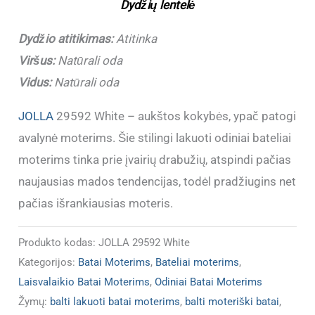
Dydžių lentelė
29592
White
Dydžio atitikimas:
Atitinka
(Dydžiai
Viršus:
Natūrali oda
atitinka)
Vidus:
Natūrali oda
JOLLA
29592 White – aukštos kokybės, ypač patogi
avalynė moterims. Šie stilingi lakuoti odiniai bateliai
moterims tinka prie įvairių drabužių, atspindi pačias
naujausias mados tendencijas, todėl pradžiugins net
pačias išrankiausias moteris.
Produkto kodas:
JOLLA 29592 White
Kategorijos:
Batai Moterims
,
Bateliai moterims
,
Laisvalaikio Batai Moterims
,
Odiniai Batai Moterims
Žymų:
balti lakuoti batai moterims
,
balti moteriški batai
,