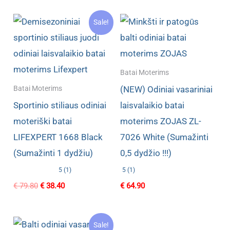
Sale!
Batai Moterims
(NEW) Odiniai vasariniai
Batai Moterims
Sportinio stiliaus odiniai
laisvalaikio batai
moteriški batai
moterims ZOJAS ZL-
LIFEXPERT 1668 Black
7026 White (Sumažinti
(Sumažinti 1 dydžiu)
0,5 dydžio !!!)
5 (1)
5 (1)
Original
Current
€
79.80
€
38.40
€
64.90
price
price
was:
is:
€ 79.80.
€ 38.40.
Sale!