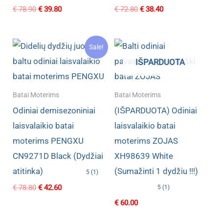
Original
Current
Original
Current
€
78.90
€
39.80
€
72.80
€
38.40
price
price
price
price
was:
is:
was:
is:
€ 78.90.
€ 39.80.
€ 72.80.
€ 38.40.
Sale!
IŠPARDUOTA
Batai Moterims
Batai Moterims
Odiniai demisezoniniai
(IŠPARDUOTA) Odiniai
laisvalaikio batai
laisvalaikio batai
moterims PENGXU
moterims ZOJAS
CN9271D Black (Dydžiai
XH98639 White
atitinka)
(Sumažinti 1 dydžiu !!!)
5 (1)
Original
Current
€
78.80
€
42.60
5 (1)
price
price
€
60.00
was:
is:
€ 78.80.
€ 42.60.