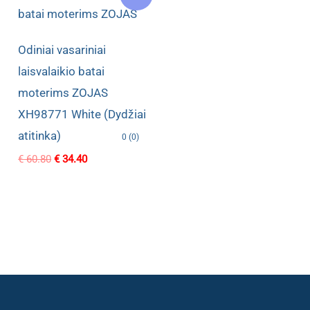
Odiniai vasariniai
laisvalaikio batai
moterims ZOJAS
XH98771 White (Dydžiai
atitinka)
0 (0)
Original
Current
€
60.80
€
34.40
price
price
was:
is:
€ 60.80.
€ 34.40.