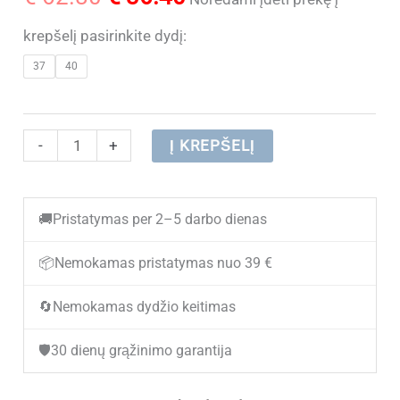
price
price
krepšelį pasirinkite dydį:
37
40
was:
is:
€ 62.80.
€ 36.40.
produkto
-
+
Į KREPŠELĮ
kiekis:
Stilingi
🚚
Pristatymas per 2–5 darbo dienas
balti
lakuoti
📦
Nemokamas pristatymas nuo 39 €
odiniai
🔄
Nemokamas dydžio keitimas
laisvalaikio
batai
🛡️
30 dienų grąžinimo garantija
moterims
JOLLA