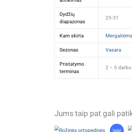
Dydžių
25-31
diapazonas
Kam skirta
Mergaitėm
Sezonas
Vasara
Pristatymo
2 – 5 darbo
terminas
Jums taip pat gali pati
Sale!