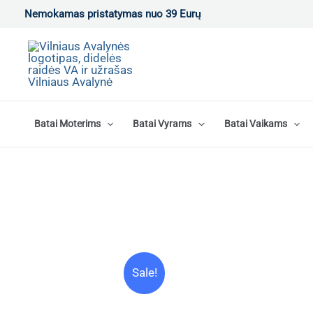
Pereiti
Nemokamas pristatymas nuo 39 Eurų
prie
turinio
Batai Moterims
Batai Vyrams
Batai Vaikams
Sale!