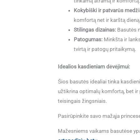
tinkamą atramą ir komfortą
Kokybiški ir patvarūs medž
komfortą net ir karštą dieną
Stilingas dizainas:
Basutės ne
Patogumas:
Minkšta ir lank
tvirtą ir patogų pritaikymą.
Idealios kasdieniam dėvėjimui:
Šios basutės idealiai tinka kasdie
užtikrina optimalų komfortą, bet ir
teisingais žingsniais.
Pasirūpinkite savo mažąja princese i
Mažesniems vaikams basutėse ypač s