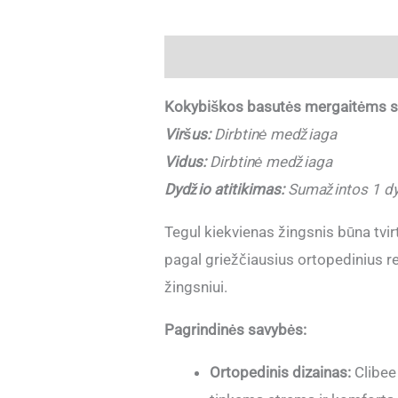
Aprašymas
Papildoma informaci
Kokybiškos basutės mergaitėms su 
Viršus:
Dirbtinė medžiaga
Vidus:
Dirbtinė medžiaga
Dydžio atitikimas:
Sumažintos 1 d
Tegul kiekvienas žingsnis būna tv
pagal griežčiausius ortopedinius r
žingsniui.
Pagrindinės savybės:
Ortopedinis dizainas:
Clibee