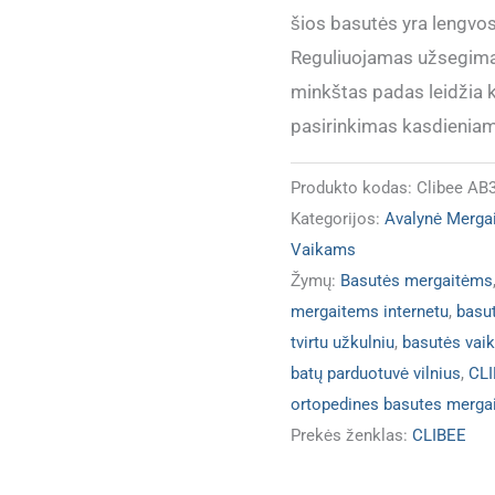
šios basutės yra lengvos,
Reguliuojamas užsegimas 
minkštas padas leidžia k
pasirinkimas kasdieniam
Produkto kodas:
Clibee AB
Kategorijos:
Avalynė Merga
Vaikams
Žymų:
Basutės mergaitėms
mergaitems internetu
,
basu
tvirtu užkulniu
,
basutės vaik
batų parduotuvė vilnius
,
CLI
ortopedines basutes merga
Prekės ženklas:
CLIBEE