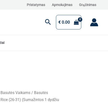
Pristatymas
Apmokėjimas
Grąžinimas
Paieška
€
0.00
tai
/
Basutės Vaikams
/ Basutės
Rice (26-31) (Sumažintos 1 dydžiu