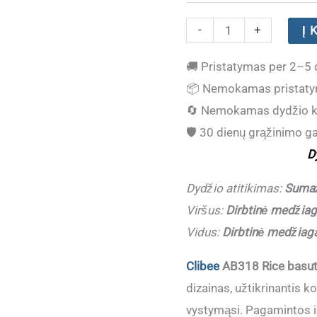
produkto
-
+
Į 
kiekis:
🚚
Pristatymas per 2–5 
Basutės
📦
Nemokamas pristaty
mergaitėms
🔄
Nemokamas dydžio k
Clibee
🛡️
30 dienų grąžinimo ga
AB318
D
Rice
(26-
Dydžio atitikimas:
Sumaž
31)
Viršus:
Dirbtinė medžia
(Sumažintos
Vidus:
Dirbtinė medžiag
1
Clibee
AB318 Rice basu
dydžiu
dizainas, užtikrinantis k
!!!)
vystymąsi. Pagamintos i