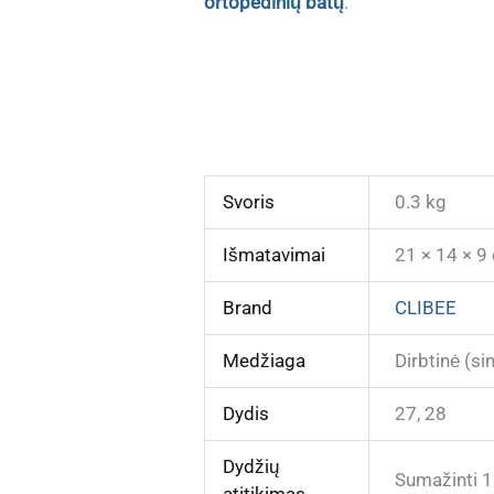
ortopedinių batų
.
Svoris
0.3 kg
Išmatavimai
21 × 14 × 9
Brand
CLIBEE
Medžiaga
Dirbtinė (s
Dydis
27, 28
Dydžių
Sumažinti 1
atitikimas