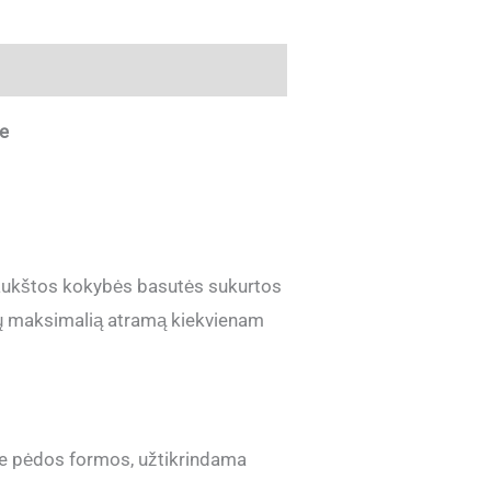
e
 aukštos kokybės basutės sukurtos
ktų maksimalią atramą kiekvienam
rie pėdos formos, užtikrindama