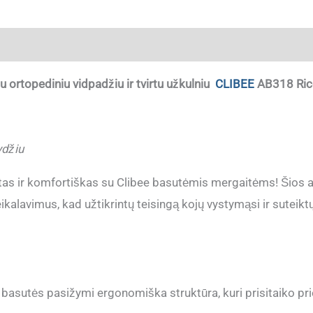
ja
ortopediniu vidpadžiu ir tvirtu užkulniu
CLIBEE
AB318 Ric
ydžiu
irtas ir komfortiškas su Clibee basutėmis mergaitėms! Šios
eikalavimus, kad užtikrintų teisingą kojų vystymąsi ir sutei
 basutės pasižymi ergonomiška struktūra, kuri prisitaiko p