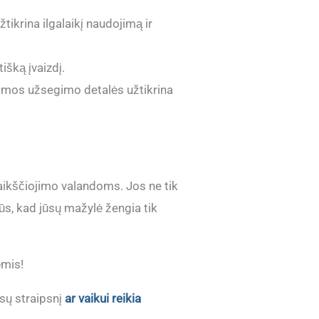
tikrina ilgalaikį naudojimą ir
išką įvaizdį.
ojamos užsegimo detalės užtikrina
vaikščiojimo valandoms. Jos ne tik
ūs, kad jūsų mažylė žengia tik
ėmis!
sų straipsnį
ar vaikui reikia