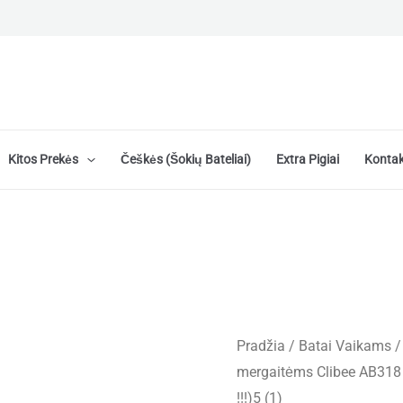
Kitos Prekės
Češkės (šokių Bateliai)
Extra Pigiai
Kontak
Pradžia
/
Batai Vaikams
mergaitėms Clibee AB318 
!!!)5 (1)