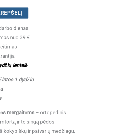
KREPŠELĮ
darbo dienas
mas nuo 39 €
eitimas
rantija
ydžių lentelė
intos 1 dydžiu
ga
a
tės mergaitėms
– ortopedinis
omfortą ir teisingą pėdos
š kokybiškų ir patvarių medžiagų,