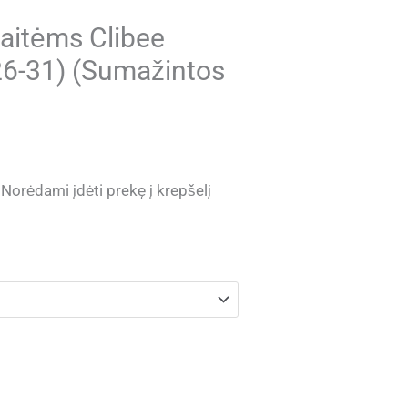
aitėms Clibee
26-31) (Sumažintos
Current
Norėdami įdėti prekę į krepšelį
price
is:
.
€ 17.90.