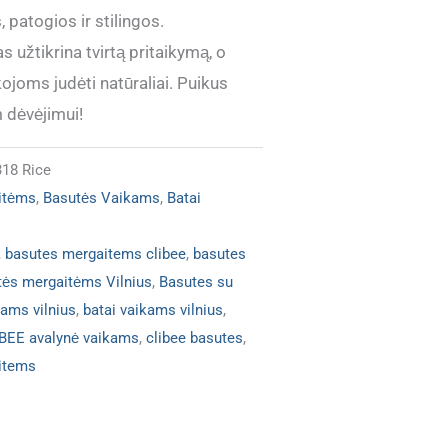
 patogios ir stilingos.
užtikrina tvirtą pritaikymą, o
ojoms judėti natūraliai. Puikus
 dėvėjimui!
318 Rice
itėms
,
Basutės Vaikams
,
Batai
,
basutes mergaitems clibee
,
basutes
tės mergaitėms Vilnius
,
Basutes su
ams vilnius
,
batai vaikams vilnius
,
BEE avalynė vaikams
,
clibee basutes
,
items