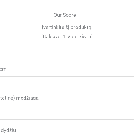
Our Score
Įvertinkite šį produktą!
[Balsavo:
1
Vidurkis:
5
]
 cm
intetinė) medžiaga
 dydžiu