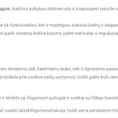
.
iagos:
Aukštos kokybės dirbtinė oda ir kvėpuojanti tekstilė už
.
 tik funkcionalios, bet ir madingos, sukuria švelnų ir elegant
sti pado sistema leidžia kojoms judėti natūraliai, o reguliu
niam dėvėjimui, tiek žaidimams lauke, tiek ir ilgesnėms pasi
 prisideda prie sveikos pėdų vystymosi, todėl galite būti ram
r leiskite jai žingsniuoti patogiai ir sveikai su Clibee basut
varbi taisyklinga konstrukcija, todėl verta perskaityti mū