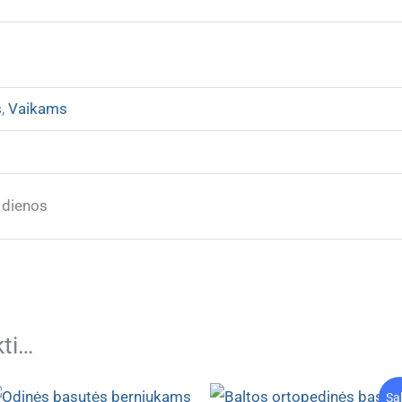
s
,
Vaikams
 dienos
kti…
Sa