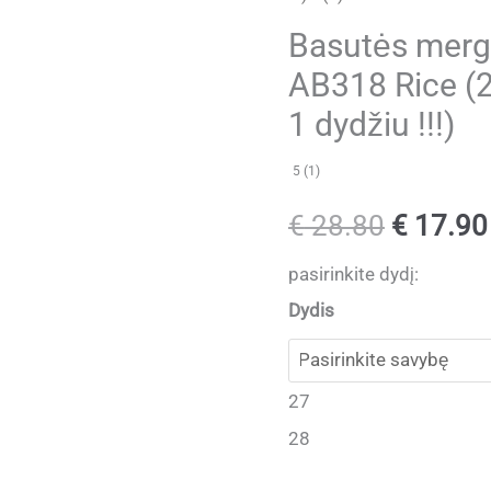
Basutės merg
AB318 Rice (
1 dydžiu !!!)
5 (1)
Original
€
28.80
€
17.90
price
pasirinkite dydį:
Dydis
was:
€ 28.80
27
28