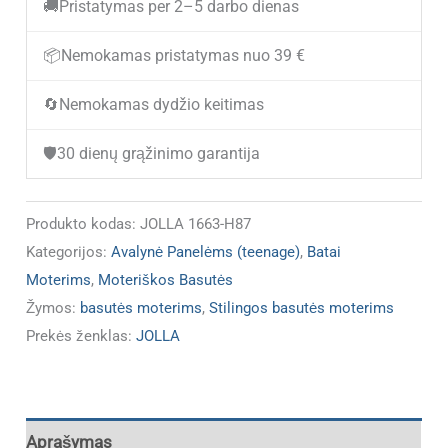
🚚
Pristatymas per 2–5 darbo dienas
moterims
JOLLA
📦
Nemokamas pristatymas nuo 39 €
1663-
🔄
Nemokamas dydžio keitimas
H87
(IŠPARDUOTA)
🛡️
30 dienų grąžinimo garantija
Produkto kodas:
JOLLA 1663-H87
Kategorijos:
Avalynė Panelėms (teenage)
,
Batai
Moterims
,
Moteriškos Basutės
Žymos:
basutės moterims
,
Stilingos basutės moterims
Prekės ženklas:
JOLLA
Aprašymas