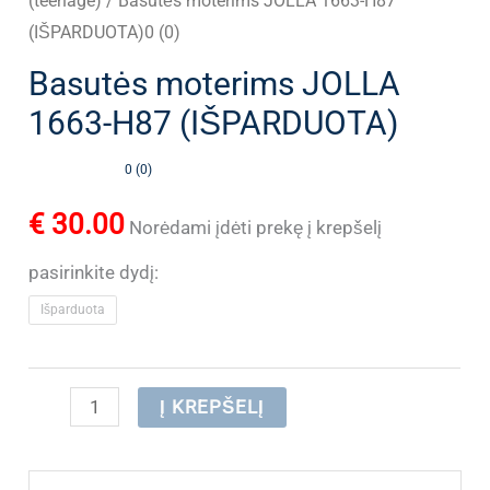
(teenage)
/ Basutės moterims JOLLA 1663-H87
(IŠPARDUOTA)0 (0)
Basutės moterims JOLLA
1663-H87 (IŠPARDUOTA)
0 (0)
€
30.00
Norėdami įdėti prekę į krepšelį
pasirinkite dydį:
Išparduota
produkto
Į KREPŠELĮ
kiekis:
Basutės