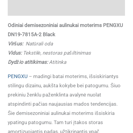
Papildoma informacija
Odiniai demisezoniniai aulinukai moterims PENGXU
DN19-7815A-2 Black
Viršus:
Natūrali oda
Vidus:
Tekstilė, nestoras pašiltinimas
Dydžio atitikimas:
Atitinka
PENGXU
– madingi batai moterims, išsiskiriantys
stilingu dizainu, aukšta kokybe bei patogumu. Šiuo
prekiniu ženklu paženklinta avalynė nuolat
atspindinti pačias naujausias mados tendencijas.
Šie demisezoniniai aulinukai moterims išsiskiria
ypatingu patogumu. Tam turi įtakos storas
amortizuojantis padas, užtikrinantis ypač