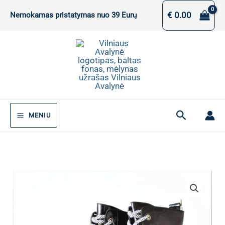
Pereiti
€
0.00
Nemokamas pristatymas nuo 39 Eurų
prie
turinio
Paieška
MENIU