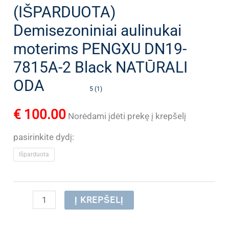
(IŠPARDUOTA)
Demisezoniniai aulinukai
moterims PENGXU DN19-
7815A-2 Black NATŪRALI
ODA
5 (1)
€
100.00
Norėdami įdėti prekę į krepšelį
pasirinkite dydį:
Išparduota
produkto
Į KREPŠELĮ
kiekis: