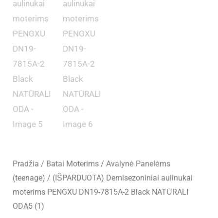
Pradžia
/
Batai Moterims
/
Avalynė Panelėms
(teenage)
/ (IŠPARDUOTA) Demisezoniniai aulinukai
moterims PENGXU DN19-7815A-2 Black NATŪRALI
ODA5 (1)