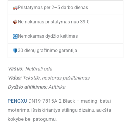
(IŠPARDUOTA)
Pristatymas per 2–5 darbo dienas
Demisezoniniai
aulinukai
Nemokamas pristatymas nuo 39 €
moterims
Nemokamas dydžio keitimas
PENGXU
DN19-
30 dienų grąžinimo garantija
7815A-
2
Viršus:
Natūrali oda
Black
Vidus:
Tekstilė, nestoras pašiltinimas
NATŪRALI
Dydžio atitikimas:
Atitinka
ODA
PENGXU
DN19-7815A-2 Black – madingi batai
moterims, išsiskiriantys stilingu dizainu, aukšta
kokybe bei patogumu.