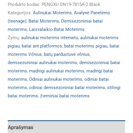
Produkto kodas:
PENGXU DN19-7815A-2 Black
Kategorijos:
Aulinukai Moterims
,
Avalynė Panelėms
(teenage)
,
Batai Moterims
,
Demisezoniniai batai
moterims
,
Laisvalaikio Batai Moterims
Žymų:
aulinukai moterims internetu
,
aulinukai moterims
pigiau
,
batai ant platformos
,
batai moterims pigiau
,
batai
moterims Vilnius
,
batų parduotuvė vilnius
,
demisezoniniai aulinukai moterims
,
demisezoniniai batai
moterims
,
madingi aulinukai moterims
,
madingi batai
moterims
,
Odiniai aulinukai moterims
,
odiniai batai
moterims
,
odiniai demisezoniniai batai moterims
,
stilingi
batai moterims
,
žieminiai batai moterims
Aprašymas