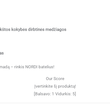
ukštos kokybės dirbtinės medžiagos
kas
ą madą – rinkis NORDI batelius!
Our Score
Įvertinkite šį produktą!
[Balsavo:
1
Vidurkis:
5
]