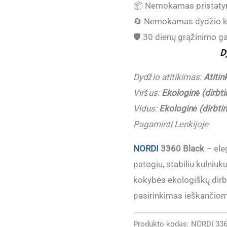
📦
Nemokamas pristaty
bateliai
🔄
Nemokamas dydžio k
moterims
🛡️
30 dienų grąžinimo ga
NORDI
D
3360
Black,
Dydžio atitikimas:
Atitin
Pagaminti
Viršus:
Ekologinė (dirbti
Lenkijoje
Vidus:
Ekologinė (dirbti
(Dydžiai
Pagaminti Lenkijoje
atitinka)
NORDI
3360 Black
– eleg
patogiu, stabiliu kulniuk
kokybės ekologiškų dirb
pasirinkimas ieškančiom
Produkto kodas:
NORDI 336