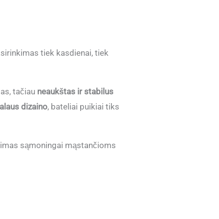
irinkimas tiek kasdienai, tiek
gas, tačiau
neaukštas ir stabilus
alaus dizaino
, bateliai puikiai tiks
rinkimas sąmoningai mąstančioms