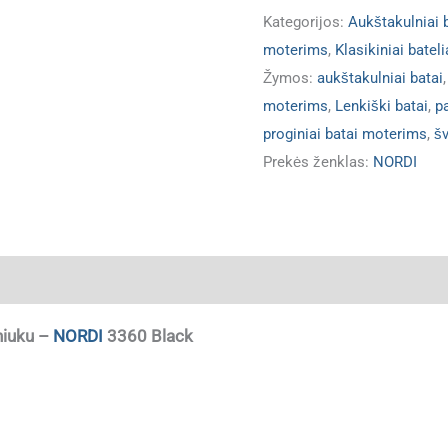
Kategorijos:
Aukštakulniai 
moterims
,
Klasikiniai batel
Žymos:
aukštakulniai batai
moterims
,
Lenkiški batai
,
p
proginiai batai moterims
,
šv
Prekės ženklas:
NORDI
ja
lniuku –
NORDI
3360 Black