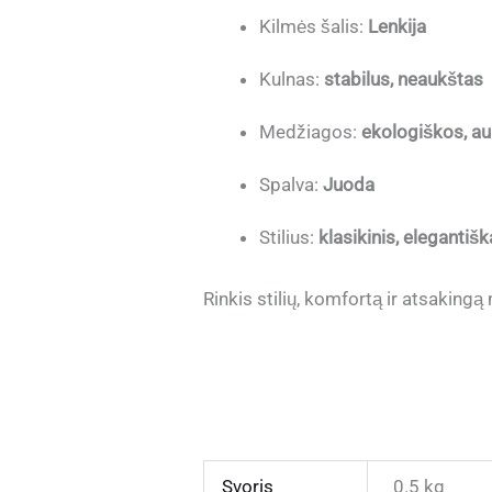
Kilmės šalis:
Lenkija
Kulnas:
stabilus, neaukštas
Medžiagos:
ekologiškos, a
Spalva:
Juoda
Stilius:
klasikinis, elegantiš
Rinkis stilių, komfortą ir atsaking
Svoris
0.5 kg