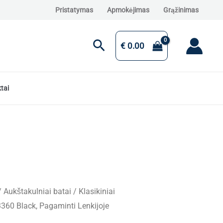
Pristatymas
Apmokėjimas
Grąžinimas
Paieška
€
0.00
tai
/
Aukštakulniai batai
/ Klasikiniai
360 Black, Pagaminti Lenkijoje