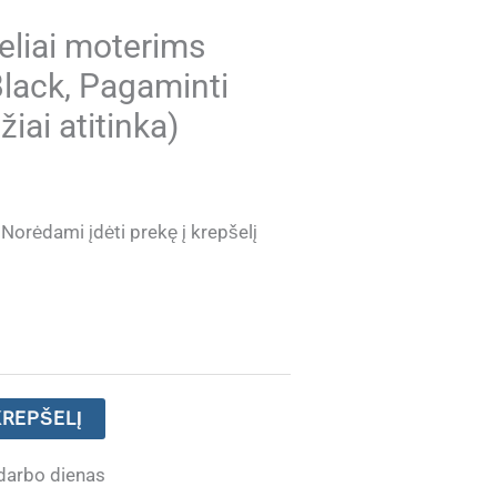
teliai moterims
lack, Pagaminti
žiai atitinka)
Current
Norėdami įdėti prekę į krepšelį
price
is:
.
€ 32.40.
KREPŠELĮ
darbo dienas