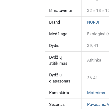
Išmatavimai
32 × 18 × 1
Brand
NORDI
Medžiaga
Ekologinė (
Dydis
39, 41
Dydžių
Atitinka
atitikimas
Dydžių
36-41
diapazonas
Kam skirta
Moterims
Sezonas
Pavasaris
,
V