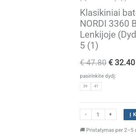
Klasikiniai ba
NORDI 3360 B
Lenkijoje (Dyd
5 (1)
Original
€
47.80
€
32.40
price
pasirinkite dydį:
39
41
was:
€ 47.80
produkto
-
+
Į 
kiekis:
🚚
Pristatymas per 2–5 
Klasikiniai