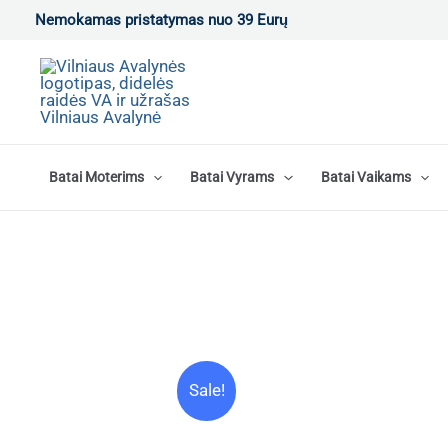
Pereiti
Nemokamas pristatymas nuo 39 Eurų
prie
turinio
Batai Moterims
Batai Vyrams
Batai Vaikams
Sale!