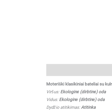
Aprašymas
Papildoma informaci
Moteriški klasikiniai bateliai su ku
Viršus:
Ekologinė (dirbtinė) oda
Vidus:
Ekologinė (dirbtinė) oda
Dydžio atitikimas:
Atitinka