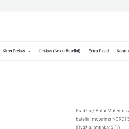
Kitos Prekės
Češkės (šokių Bateliai)
Extra Pigiai
Kontak
Pradžia
/
Batai Moterims
bateliai moterims NORDI 3
(Dydžiai atitinka)5 (1)