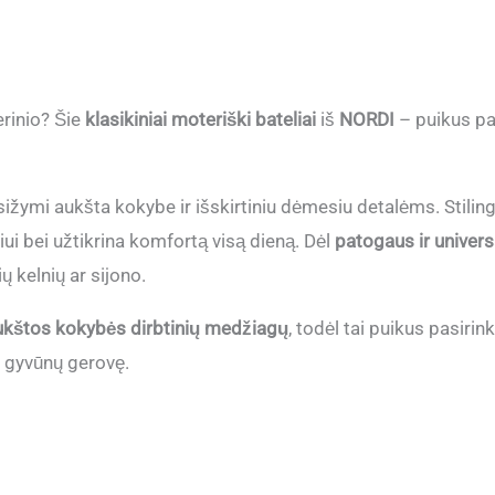
erinio? Šie
klasikiniai moteriški bateliai
iš
NORDI
– puikus pas
pasižymi aukšta kokybe ir išskirtiniu dėmesiu detalėms. Stilin
iui bei užtikrina komfortą visą dieną. Dėl
patogaus ir univers
ių kelnių ar sijono.
ukštos kokybės dirbtinių medžiagų
, todėl tai puikus pasi
r gyvūnų gerovę.