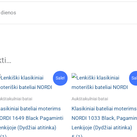
 dienos
kti…
Sale!
Sa
kštakulniai batai
Aukštakulniai batai
lasikiniai bateliai moterims
Klasikiniai bateliai moterims
ORDI 1649 Black Pagaminti
NORDI 1033 Black, Pagamin
nkijoje (Dydžiai atitinka)
Lenkijoje (Dydžiai atitinka)
 (1)
5 (1)