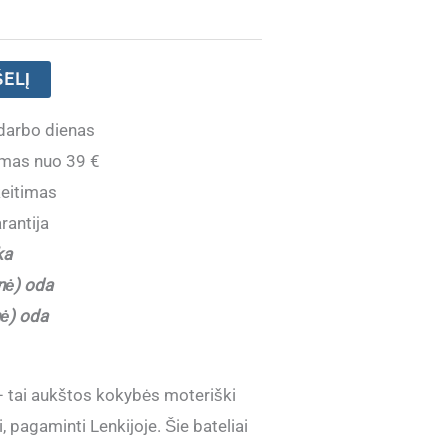
ŠELĮ
darbo dienas
mas nuo 39 €
eitimas
rantija
ka
nė) oda
nė) oda
 tai aukštos kokybės moteriški
ai, pagaminti Lenkijoje. Šie bateliai