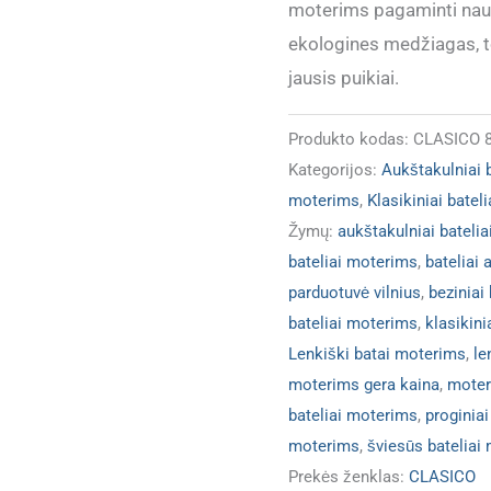
moterims pagaminti nau
atitinka)
ekologines medžiagas, to
jausis puikiai.
Produkto kodas:
CLASICO 8
Kategorijos:
Aukštakulniai 
moterims
,
Klasikiniai batel
Žymų:
aukštakulniai bateli
bateliai moterims
,
bateliai 
parduotuvė vilnius
,
beziniai
bateliai moterims
,
klasikin
Lenkiški batai moterims
,
le
moterims gera kaina
,
moteri
bateliai moterims
,
proginia
moterims
,
šviesūs bateliai
Prekės ženklas:
CLASICO