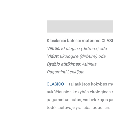
Aprašymas
Papildoma informaci
Klasikiniai bateliai moterims CLA
Viršus:
Ekologinė (dirbtinė) oda
Vidus:
Ekologinė (dirbtinė) oda
Dydžio atitikimas:
Atitinka
Pagaminti Lenkijoje
CLASICO
– tai aukštos kokybės mot
aukščiausios kokybės ekologines me
pagamintus batus, vis tiek kojos j
todėl Lietuvoje yra labai populiari.