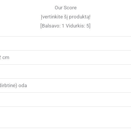
Our Score
Įvertinkite šį produktą!
[Balsavo:
1
Vidurkis:
5
]
2 cm
dirbtinė) oda