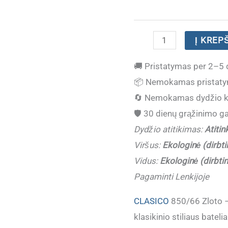
produkto
Į KREP
kiekis:
🚚
Pristatymas per 2–5 
(IŠPARDUOTA)
📦
Nemokamas pristaty
Klasikiniai
🔄
Nemokamas dydžio k
proginiai
🛡️
30 dienų grąžinimo ga
bateliai
Dydžio atitikimas:
Atitin
moterims
Viršus:
Ekologinė (dirbti
CLASICO
Vidus:
Ekologinė (dirbti
850/66
Pagaminti Lenkijoje
Zloto,
Pagaminti
CLASICO
850/66 Zloto –
Lenkijoje
klasikinio stiliaus bateli
(Dydžiai