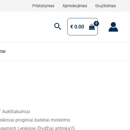
Pristatymas
Apmokėjimas
Grąžinimas
Paieška
€
0.00
tai
/
Aukštakulniai
kiniai proginiai bateliai moterims
aminti Lenkijoje (Dydžiai atitinka)5