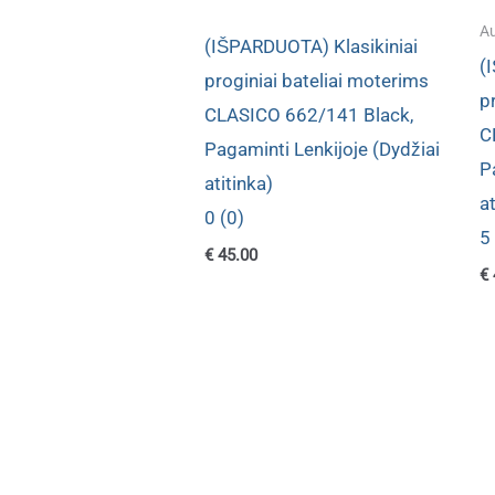
Au
(IŠPARDUOTA) Klasikiniai
(
proginiai bateliai moterims
p
CLASICO 662/141 Black,
C
Pagaminti Lenkijoje (Dydžiai
P
atitinka)
at
0 (0)
5
€
45.00
€