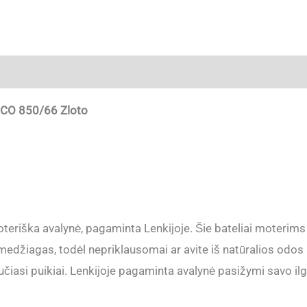
ja
SICO 850/66 Zloto
eriška avalynė, pagaminta Lenkijoje. Šie bateliai moterims
džiagas, todėl nepriklausomai ar avite iš natūralios odos a
aučiasi puikiai. Lenkijoje pagaminta avalynė pasižymi savo 