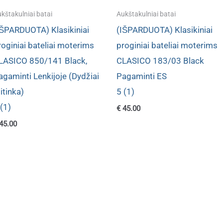
kštakulniai batai
Aukštakulniai batai
IŠPARDUOTA) Klasikiniai
(IŠPARDUOTA) Klasikiniai
roginiai bateliai moterims
proginiai bateliai moterims
LASICO 850/141 Black,
CLASICO 183/03 Black
agaminti Lenkijoje (Dydžiai
Pagaminti ES
itinka)
5 (1)
 (1)
€
45.00
45.00