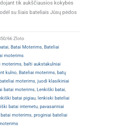
dojant tik aukščiausios kokybės
dėl su šiais bateliais Jūsų pėdos
50/66 Zloto
batai
,
Batai Moterims
,
Bateliai
iai moterims
ai moterims
,
balti aukstakulniai
ant kulno
,
Bateliai moterims
,
batų
 bateliai moterims
,
juodi klasikiniai
iai batai moterims
,
Lenkiški batai
,
nkiški batai pigiau
,
lenkiski bateliai
ški batai internetu
,
pavasariniai
i batai moterims
,
proginiai bateliai
 moterims