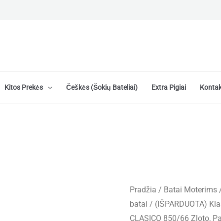
Kitos Prekės
Češkės (šokių Bateliai)
Extra Pigiai
Kontak
Pradžia
/
Batai Moterims
batai
/ (IŠPARDUOTA) Klasi
CLASICO 850/66 Zloto, Pag