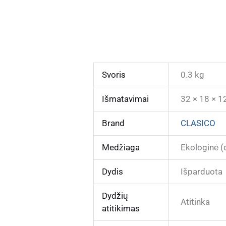
Svoris
0.3 kg
Išmatavimai
32 × 18 × 1
Brand
CLASICO
Medžiaga
Ekologinė (
Dydis
Išparduota
Dydžių
Atitinka
atitikimas