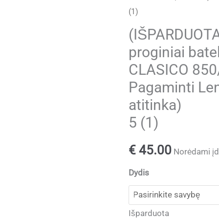
(1)
(IŠPARDUOTA) 
proginiai bate
CLASICO 850/
Pagaminti Len
atitinka)
5 (1)
€
45.00
Norėdami įdė
Dydis
Išparduota