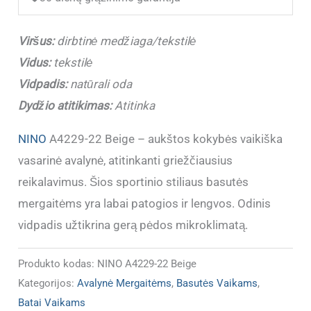
NINO
A4229-
Viršus:
dirbtinė medžiaga/tekstilė
22
Vidus:
tekstilė
Beige
Vidpadis:
natūrali oda
(31-
Dydžio atitikimas:
Atitinka
36)
NINO
A4229-22 Beige – aukštos kokybės vaikiška
vasarinė avalynė, atitinkanti griežčiausius
reikalavimus. Šios sportinio stiliaus basutės
mergaitėms yra labai patogios ir lengvos. Odinis
vidpadis užtikrina gerą pėdos mikroklimatą.
Produkto kodas:
NINO A4229-22 Beige
Kategorijos:
Avalynė Mergaitėms
,
Basutės Vaikams
,
Batai Vaikams