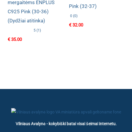
mergaitėms ENPLUS
Pink (32-37)
C925 Pink (30-36)
0 (0)
(Dydžiai atitinka)
€
32.00
5 (1)
€
35.00
Vilniaus Avalynė - kokybiški batai visai šeimai internetu.