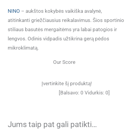
NINO
– aukštos kokybės vaikiška avalynė,
atitinkanti griežčiausius reikalavimus. Šios sportinio
stiliaus basutės mergaitėms yra labai patogios ir
lengvos. Odinis vidpadis užtikrina gerą pėdos
mikroklimatą.
Our Score
Įvertinkite šį produktą!
[Balsavo:
0
Vidurkis:
0
]
Jums taip pat gali patikti…