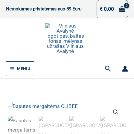
Pereiti
€
0.00
Nemokamas pristatymas nuo 39 Eurų
prie
turinio
Paieška
MENIU