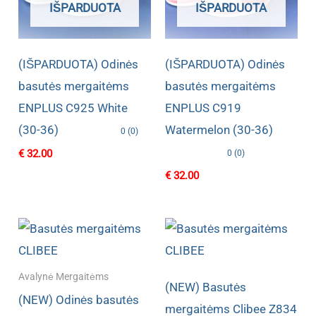
IŠPARDUOTA
IŠPARDUOTA
(IŠPARDUOTA) Odinės
(IŠPARDUOTA) Odinės
basutės mergaitėms
basutės mergaitėms
ENPLUS C925 White
ENPLUS C919
(30-36)
Watermelon (30-36)
0 (0)
€
32.00
0 (0)
€
32.00
Avalynė Mergaitėms
(NEW) Basutės
(NEW) Odinės basutės
mergaitėms Clibee Z834