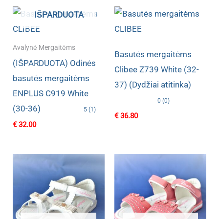
IŠPARDUOTA
Avalynė Mergaitėms
Basutės mergaitėms
(IŠPARDUOTA) Odinės
Clibee Z739 White (32-
basutės mergaitėms
37) (Dydžiai atitinka)
ENPLUS C919 White
0 (0)
(30-36)
5 (1)
€
36.80
€
32.00