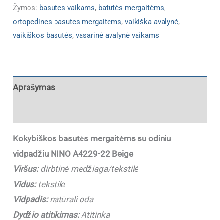
Žymos:
basutes vaikams
,
batutės mergaitėms
,
ortopedines basutes mergaitems
,
vaikiška avalynė
,
vaikiškos basutės
,
vasarinė avalynė vaikams
Aprašymas
Papildoma informacija
Kokybiškos basutės mergaitėms su odiniu
vidpadžiu NINO A4229-22 Beige
Viršus:
dirbtinė medžiaga/tekstilė
Vidus:
tekstilė
Vidpadis:
natūrali oda
Dydžio atitikimas:
Atitinka