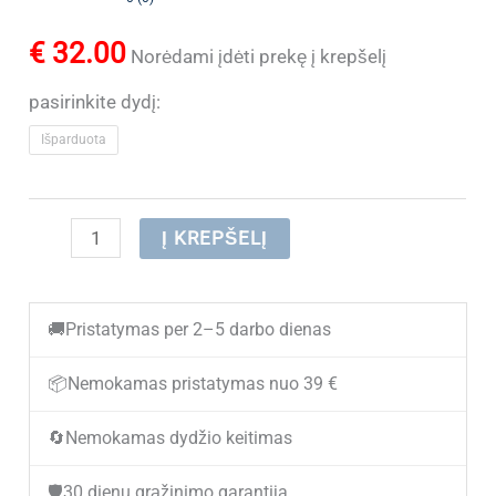
€
32.00
Norėdami įdėti prekę į krepšelį
pasirinkite dydį:
Išparduota
produkto
Į KREPŠELĮ
kiekis:
(IŠPARDUOTA)
🚚
Pristatymas per 2–5 darbo dienas
Stilingos
ir
📦
Nemokamas pristatymas nuo 39 €
lengvos
🔄
Nemokamas dydžio keitimas
basutės
mergaitėms
🛡️
30 dienų grąžinimo garantija