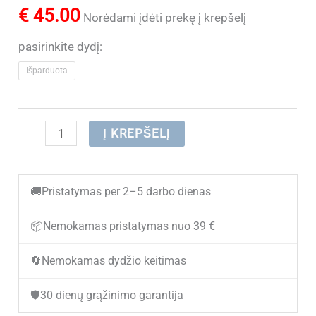
€
45.00
Norėdami įdėti prekę į krepšelį
pasirinkite dydį:
Išparduota
produkto
Į KREPŠELĮ
kiekis:
(IŠPARDUOTA)
🚚
Pristatymas per 2–5 darbo dienas
Moteriški
demisezoniniai
📦
Nemokamas pristatymas nuo 39 €
aulinukai
🔄
Nemokamas dydžio keitimas
AMART
20/26-
🛡️
30 dienų grąžinimo garantija
2