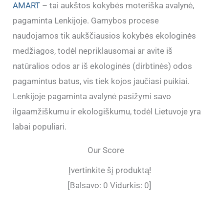
AMART
– tai aukštos kokybės moteriška avalynė,
pagaminta Lenkijoje. Gamybos procese
naudojamos tik aukščiausios kokybės ekologinės
medžiagos, todėl nepriklausomai ar avite iš
natūralios odos ar iš ekologinės (dirbtinės) odos
pagamintus batus, vis tiek kojos jaučiasi puikiai.
Lenkijoje pagaminta avalynė pasižymi savo
ilgaamžiškumu ir ekologiškumu, todėl Lietuvoje yra
labai populiari.
Our Score
Įvertinkite šį produktą!
[Balsavo:
0
Vidurkis:
0
]