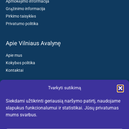
Apmokėjimo informacija
Grąžinimo informacija
Pirkimo taisyklės
Privatumo politika
Apie Vilniaus Avalynę
Apie mus
Kokybės politika
Kontaktai
Tvarkyti sutikimą
Susisiekite:
Siekdami užtikrinti geriausią naršymo patirtį, naudojame
El. paštas: kokybiskibatai@gmail.com
slapukus funkcionalumui ir statistikai. Jūsų privatumas
Tel. +370 659 77132
mums svarbus.
(Darbo dienomis nuo 10:30 iki 18:30 val.)