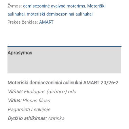
Žymos:
demisezoninė avalynė moterims
,
Moteriški
aulinukai
,
moteriški demisezoninai aulinukai
Prekės ženklas:
AMART
Aprašymas
Papildoma informacija
Moteriški demisezoniniai aulinukai AMART 20/26-2
Viršus:
Ekologinė (dirbtinė) oda
Vidus:
Plonas filcas
Pagaminti Lenkijoje
Dydžio atitikimas:
Atitinka