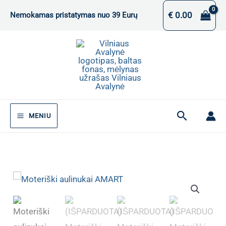
Pereiti
€
0.00
Nemokamas pristatymas nuo 39 Eurų
prie
turinio
Paieška
MENIU