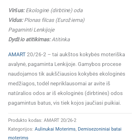
Pagaminti
Viršus:
Ekologinė (dirbtinė) oda
ES
Vidus:
Plonas filcas (Eurožiema)
Pagaminti Lenkijoje
Dydžio atitikimas:
Atitinka
AMART
20/26-2 – tai aukštos kokybės moteriška
avalynė, pagaminta Lenkijoje. Gamybos procese
naudojamos tik aukščiausios kokybės ekologinės
medžiagos, todėl nepriklausomai ar avite iš
natūralios odos ar iš ekologinės (dirbtinės) odos
pagamintus batus, vis tiek kojos jaučiasi puikiai.
Produkto kodas:
AMART 20/26-2
Kategorijos:
Aulinukai Moterims
,
Demisezoniniai batai
moterims