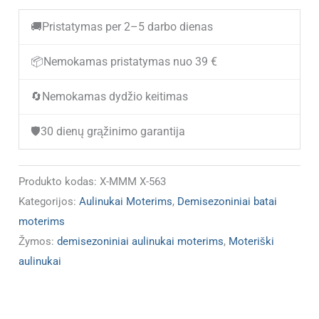
Moteriški
🚚
Pristatymas per 2–5 darbo dienas
demisezoniniai
aulinukai
📦
Nemokamas pristatymas nuo 39 €
X-
🔄
Nemokamas dydžio keitimas
MMM
X-
🛡️
30 dienų grąžinimo garantija
563
(IŠPARDUOTA)
Produkto kodas:
X-MMM X-563
Kategorijos:
Aulinukai Moterims
,
Demisezoniniai batai
moterims
Žymos:
demisezoniniai aulinukai moterims
,
Moteriški
aulinukai