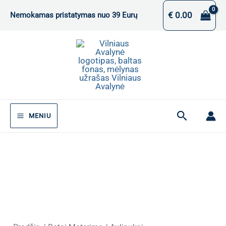
Pereiti
€
0.00
Nemokamas pristatymas nuo 39 Eurų
prie
turinio
Paieška
MENIU