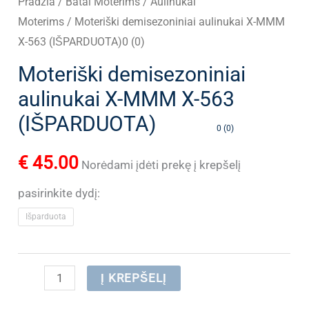
Pradžia
/
Batai Moterims
/
Aulinukai
Moterims
/ Moteriški demisezoniniai aulinukai X-MMM
X-563 (IŠPARDUOTA)0 (0)
Moteriški demisezoniniai
aulinukai X-MMM X-563
(IŠPARDUOTA)
0 (0)
€
45.00
Norėdami įdėti prekę į krepšelį
pasirinkite dydį:
Išparduota
produkto
Į KREPŠELĮ
kiekis: