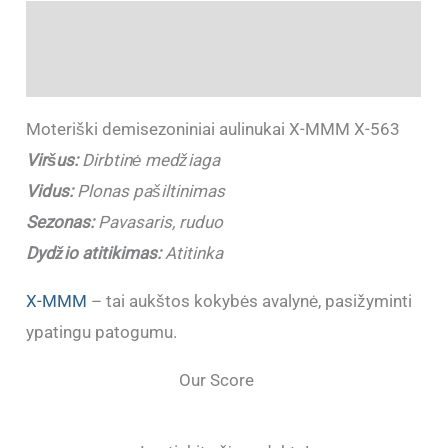
Aprašymas
Papildoma informacija
Moteriški demisezoniniai aulinukai X-MMM X-563
Viršus:
Dirbtinė medžiaga
Vidus:
Plonas pašiltinimas
Sezonas:
Pavasaris, ruduo
Dydžio atitikimas:
Atitinka
X-MMM
– tai aukštos kokybės avalynė, pasižyminti
ypatingu patogumu.
Our Score