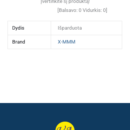
Įvertinkite šį produktą!
[Balsavo:
0
Vidurkis:
0
]
Dydis
Išparduota
Brand
X-MMM