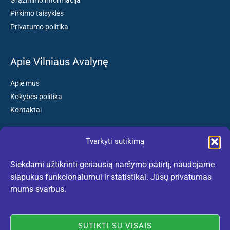
Pirkimo taisyklės
Privatumo politika
Apie Vilniaus Avalynę
Apie mus
Kokybės politika
Kontaktai
Tvarkyti sutikimą
Susisiekite:
Siekdami užtikrinti geriausią naršymo patirtį, naudojame
El. paštas: kokybiskibatai@gmail.com
slapukus funkcionalumui ir statistikai. Jūsų privatumas
Tel. +370 659 77132
mums svarbus.
(Darbo dienomis nuo 10:30 iki 18:30 val.)
SUTIKTI SU VISAIS