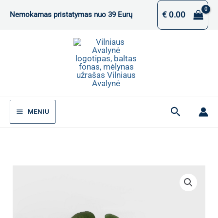
Pereiti
€
0.00
Nemokamas pristatymas nuo 39 Eurų
prie
turinio
Paieška
MENIU