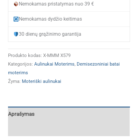
aulinukai
Nemokamas pristatymas nuo 39 €
X-
Nemokamas dydžio keitimas
MMM
X579
30 dienų grąžinimo garantija
(IŠPARDUOTA)
Produkto kodas:
X-MMM X579
Kategorijos:
Aulinukai Moterims
,
Demisezoniniai batai
moterims
Žyma:
Moteriški aulinukai
Aprašymas
Papildoma informacija