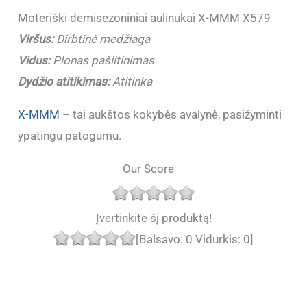
Moteriški demisezoniniai aulinukai X-MMM X579
Viršus:
Dirbtinė medžiaga
Vidus:
Plonas pašiltinimas
Dydžio atitikimas:
Atitinka
X-MMM
– tai aukštos kokybės avalynė, pasižyminti
ypatingu patogumu.
Our Score
Įvertinkite šį produktą!
[Balsavo:
0
Vidurkis:
0
]