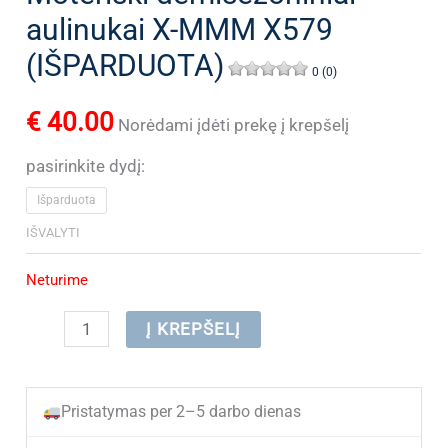
aulinukai X-MMM X579
(IŠPARDUOTA)
0 (0)
€
40.00
Norėdami įdėti prekę į krepšelį
pasirinkite dydį:
Išparduota
IŠVALYTI
Neturime
produkto
Į KREPŠELĮ
kiekis:
Moteriški
Pristatymas per 2–5 darbo dienas
demisezoniniai