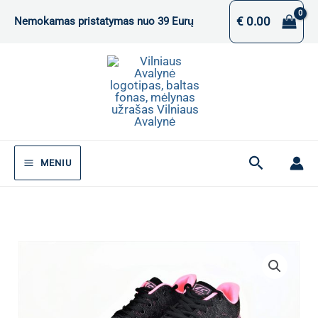
Pereiti
€
0.00
Nemokamas pristatymas nuo 39 Eurų
prie
turinio
Paieška
MENIU