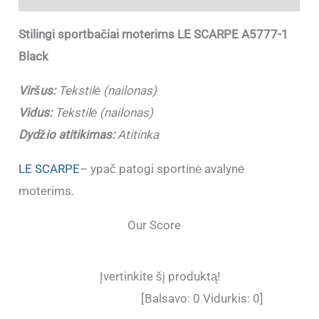
Stilingi sportbačiai moterims LE SCARPE A5777-1
Black
Viršus:
Tekstilė (nailonas)
Vidus:
Tekstilė (nailonas)
Dydžio atitikimas:
Atitinka
LE SCARPE
– ypač patogi sportinė avalynė
moterims.
Our Score
Įvertinkite šį produktą!
[Balsavo:
0
Vidurkis:
0
]