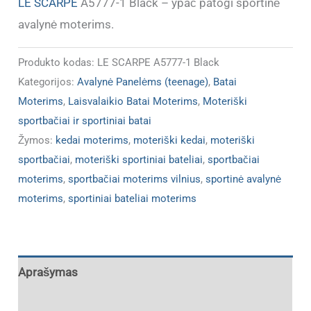
LE SCARPE
A5777-1 Black – ypač patogi sportinė
avalynė moterims.
Produkto kodas:
LE SCARPE A5777-1 Black
Kategorijos:
Avalynė Panelėms (teenage)
,
Batai
Moterims
,
Laisvalaikio Batai Moterims
,
Moteriški
sportbačiai ir sportiniai batai
Žymos:
kedai moterims
,
moteriški kedai
,
moteriški
sportbačiai
,
moteriški sportiniai bateliai
,
sportbačiai
moterims
,
sportbačiai moterims vilnius
,
sportinė avalynė
moterims
,
sportiniai bateliai moterims
Aprašymas
Papildoma informacija