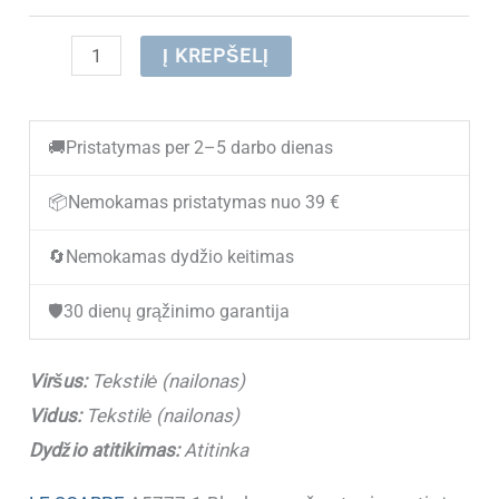
produkto
Į KREPŠELĮ
kiekis:
(IŠPARDUOTA)
🚚
Pristatymas per 2–5 darbo dienas
Moteriški
sportbačiai
📦
Nemokamas pristatymas nuo 39 €
(kedai)
🔄
Nemokamas dydžio keitimas
LE
SCARPE
🛡️
30 dienų grąžinimo garantija
A5777-
1
Viršus:
Tekstilė (nailonas)
Black
Vidus:
Tekstilė (nailonas)
Dydžio atitikimas:
Atitinka