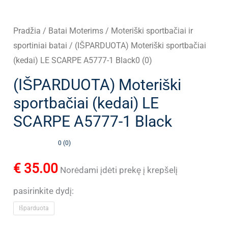
Pradžia
/
Batai Moterims
/
Moteriški sportbačiai ir
sportiniai batai
/ (IŠPARDUOTA) Moteriški sportbačiai
(kedai) LE SCARPE A5777-1 Black0 (0)
(IŠPARDUOTA) Moteriški
sportbačiai (kedai) LE
SCARPE A5777-1 Black
0 (0)
€
35.00
Norėdami įdėti prekę į krepšelį
pasirinkite dydį:
Išparduota