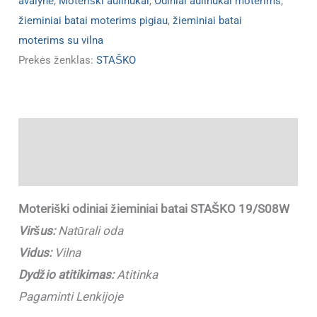
avalynė
,
Moteriški aulinukai
,
Odiniai aulinukai moterims
,
žieminiai batai moterims pigiau
,
žieminiai batai
moterims su vilna
Prekės ženklas:
STAŠKO
Aprašymas
Papildoma informacija
Moteriški odiniai žieminiai batai STAŠKO 19/S08W
Viršus:
Natūrali oda
Vidus:
Vilna
Dydžio atitikimas:
Atitinka
Pagaminti Lenkijoje