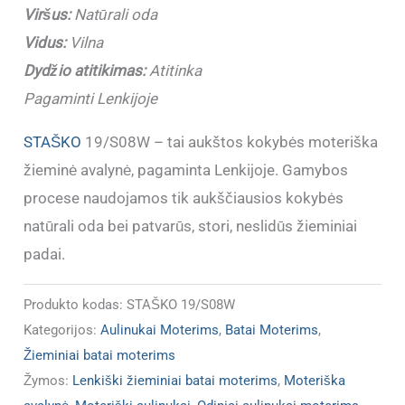
Viršus:
Natūrali oda
Lenkija
Vidus:
Vilna
Dydžio atitikimas:
Atitinka
Pagaminti Lenkijoje
STAŠKO
19/S08W – tai aukštos kokybės moteriška
žieminė avalynė, pagaminta Lenkijoje. Gamybos
procese naudojamos tik aukščiausios kokybės
natūrali oda bei patvarūs, stori, neslidūs žieminiai
padai.
Produkto kodas:
STAŠKO 19/S08W
Kategorijos:
Aulinukai Moterims
,
Batai Moterims
,
Žieminiai batai moterims
Žymos:
Lenkiški žieminiai batai moterims
,
Moteriška