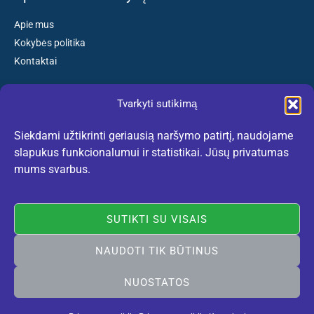
Apie mus
Kokybės politika
Kontaktai
Tvarkyti sutikimą
Susisiekite:
Siekdami užtikrinti geriausią naršymo patirtį, naudojame
El. paštas: kokybiskibatai@gmail.com
slapukus funkcionalumui ir statistikai. Jūsų privatumas
Tel. +370 659 77132
mums svarbus.
(Darbo dienomis nuo 10:30 iki 18:30 val.)
SUTIKTI SU VISAIS
NAUDOTI TIK BŪTINUS
Rekomenduojame:
lietuviskidirzai.lt
© 2005-2026 Vilniaus Avalynė. Visos teisės saugomos. Sukurta
NUOSTATOS
Vilniausweb