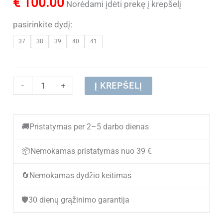
€
100.00
Norėdami įdėti prekę į krepšelį
pasirinkite dydį:
37
38
39
40
41
produkto
-
+
Į KREPŠELĮ
kiekis:
Moteriški
🚚
Pristatymas per 2–5 darbo dienas
odiniai
žieminiai
📦
Nemokamas pristatymas nuo 39 €
aulinukai
🔄
Nemokamas dydžio keitimas
STAŠKO
19/S08W
🛡️
30 dienų grąžinimo garantija
su
vilna,