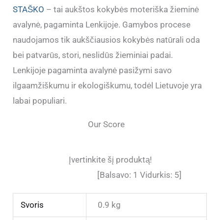
STAŠKO
– tai aukštos kokybės moteriška žieminė
avalynė, pagaminta Lenkijoje. Gamybos procese
naudojamos tik aukščiausios kokybės natūrali oda
bei patvarūs, stori, neslidūs žieminiai padai.
Lenkijoje pagaminta avalynė pasižymi savo
ilgaamžiškumu ir ekologiškumu, todėl Lietuvoje yra
labai populiari.
Our Score
Įvertinkite šį produktą!
[Balsavo:
1
Vidurkis:
5
]
Svoris
0.9 kg