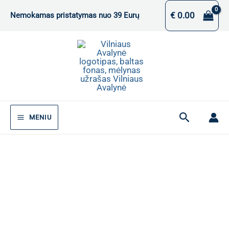
Pereiti
€
0.00
Nemokamas pristatymas nuo 39 Eurų
prie
turinio
Paieška
MENIU