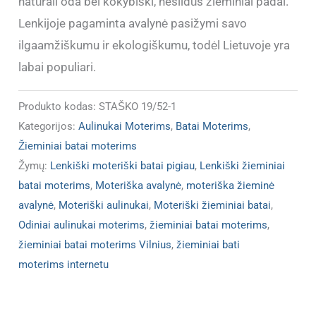
natūrali oda bei kokybiški, neslidūs žieminiai padai.
Lenkijoje pagaminta avalynė pasižymi savo
ilgaamžiškumu ir ekologiškumu, todėl Lietuvoje yra
labai populiari.
Produkto kodas:
STAŠKO 19/52-1
Kategorijos:
Aulinukai Moterims
,
Batai Moterims
,
Žieminiai batai moterims
Žymų:
Lenkiški moteriški batai pigiau
,
Lenkiški žieminiai
batai moterims
,
Moteriška avalynė
,
moteriška žieminė
avalynė
,
Moteriški aulinukai
,
Moteriški žieminiai batai
,
Odiniai aulinukai moterims
,
žieminiai batai moterims
,
žieminiai batai moterims Vilnius
,
žieminiai bati
moterims internetu