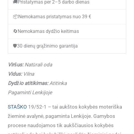
🚚
Pristatymas per 2–5 darbo dienas
Moteriški
žieminiai
📦
Nemokamas pristatymas nuo 39 €
odiniai
🔄
Nemokamas dydžio keitimas
aulinukai
STAŠKO
🛡️
30 dienų grąžinimo garantija
19/52-
1
Viršus:
Natūrali oda
Vidus:
Vilna
Dydžio atitikimas:
Atitinka
Pagaminti Lenkijoje
STAŠKO
19/52-1 – tai aukštos kokybės moteriška
žieminė avalynė, pagaminta Lenkijoje. Gamybos
procese naudojamos tik aukščiausios kokybės