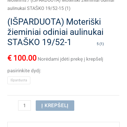
Moterims
/ (IŠPARDUOTA) Moteriški žieminiai odiniai
aulinukai STAŠKO 19/52-15 (1)
(IŠPARDUOTA) Moteriški
žieminiai odiniai aulinukai
STAŠKO 19/52-1
5 (1)
€
100.00
Norėdami įdėti prekę į krepšelį
pasirinkite dydį:
Išparduota
produkto
Į KREPŠELĮ
kiekis:
(IŠPARDUOTA)