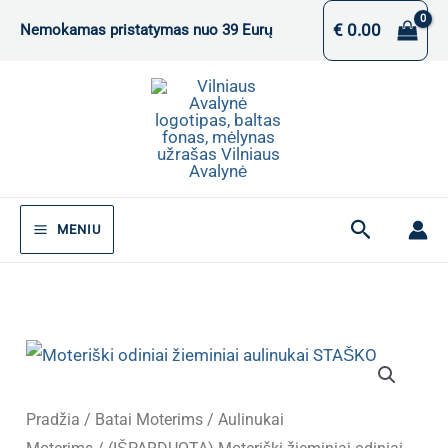
Pereiti
€
0.00
Nemokamas pristatymas nuo 39 Eurų
prie
turinio
Paieška
MENIU
Pradžia
/
Batai Moterims
/
Aulinukai