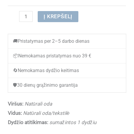
produkto
Į KREPŠELĮ
kiekis:
(IŠPARDUOTA)
🚚
Pristatymas per 2–5 darbo dienas
Odinės
basutės
📦
Nemokamas pristatymas nuo 39 €
vaikams
🔄
Nemokamas dydžio keitimas
Clibee
F201
🛡️
30 dienų grąžinimo garantija
Beige
(25-
Viršus:
Natūrali oda
31)
Vidus:
Natūrali oda/tekstilė
Dydžio atitikimas:
sumažintos 1 dydžiu