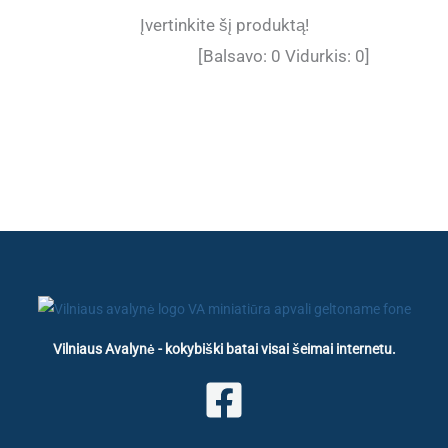
Įvertinkite šį produktą!
[Balsavo:
0
Vidurkis:
0
]
Vilniaus Avalynė - kokybiški batai visai šeimai internetu.