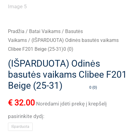
Pradžia
/
Batai Vaikams
/
Basutės
Vaikams
/ (IŠPARDUOTA) Odinės basutės vaikams
Clibee F201 Beige (25-31)0 (0)
(IŠPARDUOTA) Odinės
basutės vaikams Clibee F201
Beige (25-31)
0 (0)
€
32.00
Norėdami įdėti prekę į krepšelį
pasirinkite dydį:
Išparduota