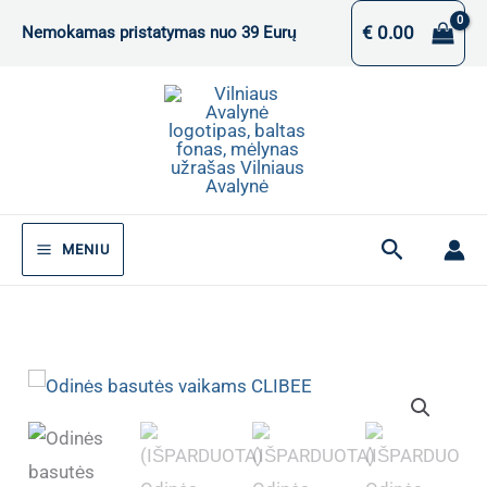
Pereiti
€
0.00
Nemokamas pristatymas nuo 39 Eurų
prie
turinio
Paieška
MENIU