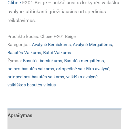
Clibee
F201 Beige – aukščiausios kokybės vaikiška
avalynė, atitinkanti griežčiausius ortopedinius
reikalavimus.
Produkto kodas:
Clibee F-201 Beige
Kategorijos:
Avalynė Berniukams
,
Avalynė Mergaitėms
,
Basutės Vaikams
,
Batai Vaikams
Žymos:
Basutės berniukams
,
Basutės mergaitėms
,
odinės basutės vaikams
,
ortopedinė vaikiška avalynė
,
ortopedinės basutės vaikams
,
vaikiška avalynė
,
vaikiškos basutės vilnius
Aprašymas