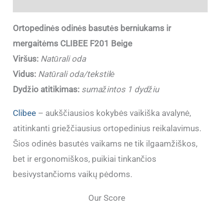
Papildoma informacija
Ortopedinės odinės basutės berniukams ir
mergaitėms CLIBEE F201 Beige
Viršus:
Natūrali oda
Vidus:
Natūrali oda/tekstilė
Dydžio atitikimas:
sumažintos 1 dydžiu
Clibee
– aukščiausios kokybės vaikiška avalynė,
atitinkanti griežčiausius ortopedinius reikalavimus.
Šios odinės basutės vaikams ne tik ilgaamžiškos,
bet ir ergonomiškos, puikiai tinkančios
besivystančioms vaikų pėdoms.
Our Score