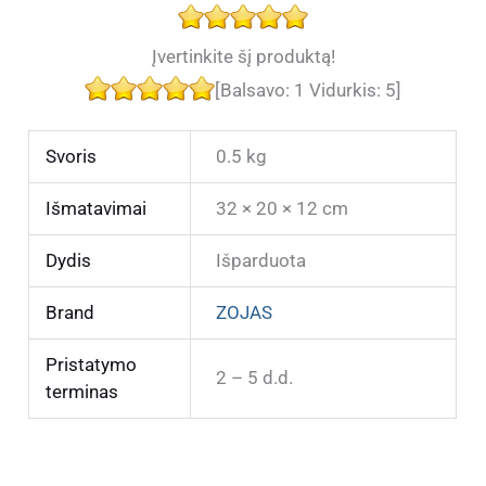
Įvertinkite šį produktą!
[Balsavo:
1
Vidurkis:
5
]
Svoris
0.5 kg
Išmatavimai
32 × 20 × 12 cm
Dydis
Išparduota
Brand
ZOJAS
Pristatymo
2 – 5 d.d.
terminas