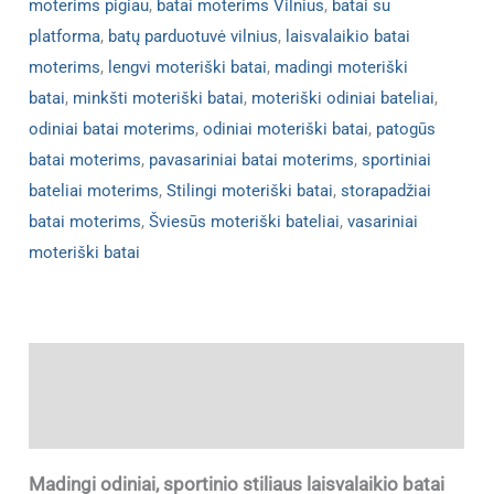
moterims pigiau
,
batai moterims Vilnius
,
batai su
platforma
,
batų parduotuvė vilnius
,
laisvalaikio batai
moterims
,
lengvi moteriški batai
,
madingi moteriški
batai
,
minkšti moteriški batai
,
moteriški odiniai bateliai
,
odiniai batai moterims
,
odiniai moteriški batai
,
patogūs
batai moterims
,
pavasariniai batai moterims
,
sportiniai
bateliai moterims
,
Stilingi moteriški batai
,
storapadžiai
batai moterims
,
Šviesūs moteriški bateliai
,
vasariniai
moteriški batai
Aprašymas
Papildoma informacija
Madingi odiniai, sportinio stiliaus laisvalaikio batai