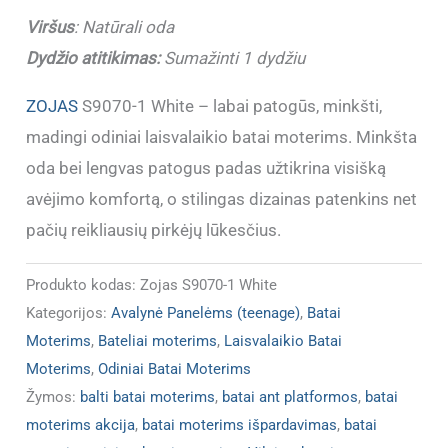
1
Viršus
:
Natūrali oda
White
Dydžio atitikimas:
Sumažinti 1 dydžiu
ZOJAS
S9070-1 White – labai patogūs, minkšti,
madingi odiniai laisvalaikio batai moterims. Minkšta
oda bei lengvas patogus padas užtikrina visišką
avėjimo komfortą, o stilingas dizainas patenkins net
pačių reikliausių pirkėjų lūkesčius.
Produkto kodas:
Zojas S9070-1 White
Kategorijos:
Avalynė Panelėms (teenage)
,
Batai
Moterims
,
Bateliai moterims
,
Laisvalaikio Batai
Moterims
,
Odiniai Batai Moterims
Žymos:
balti batai moterims
,
batai ant platformos
,
batai
moterims akcija
,
batai moterims išpardavimas
,
batai