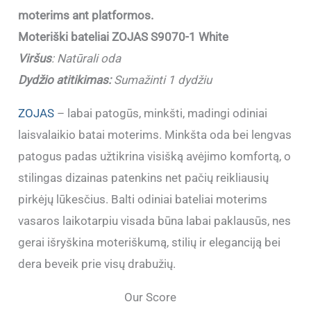
moterims ant platformos.
Moteriški bateliai ZOJAS S9070-1 White
Viršus
:
Natūrali oda
Dydžio atitikimas:
Sumažinti 1 dydžiu
ZOJAS
– labai patogūs, minkšti, madingi odiniai
laisvalaikio batai moterims. Minkšta oda bei lengvas
patogus padas užtikrina visišką avėjimo komfortą, o
stilingas dizainas patenkins net pačių reikliausių
pirkėjų lūkesčius. Balti odiniai bateliai moterims
vasaros laikotarpiu visada būna labai paklausūs, nes
gerai išryškina moteriškumą, stilių ir eleganciją bei
dera beveik prie visų drabužių.
Our Score