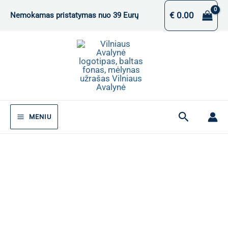
Pereiti
€
0.00
Nemokamas pristatymas nuo 39 Eurų
prie
turinio
Paieška
MENIU