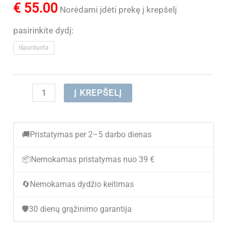
€
55.00
Norėdami įdėti prekę į krepšelį
pasirinkite dydį:
Išparduota
produkto
Į KREPŠELĮ
kiekis:
(IŠPARDUOTA)
🚚
Pristatymas per 2–5 darbo dienas
Odiniai
laisvalaikio
📦
Nemokamas pristatymas nuo 39 €
batai
🔄
Nemokamas dydžio keitimas
moterims
ZOJAS
🛡️
30 dienų grąžinimo garantija
ZS9070-