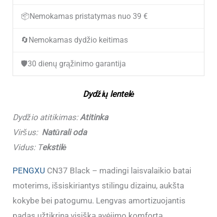
demisezoniniai
📦
Nemokamas pristatymas nuo 39 €
laisvalaikio
🔄
Nemokamas dydžio keitimas
batai
moterims
🛡️
30 dienų grąžinimo garantija
PENGXU
CN37
Dydžių lentelė
Black
(Dydžiai
Dydžio atitikimas:
Atitinka
atitinka)
Viršus:
Natūrali oda
Vidus: T
ekstilė
PENGXU
CN37 Black – madingi laisvalaikio batai
moterims, išsiskiriantys stilingu dizainu, aukšta
kokybe bei patogumu. Lengvas amortizuojantis
padas užtikrina visišką avėjimo komfortą.