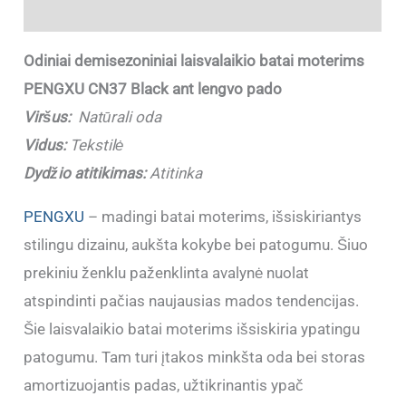
Papildoma informacija
Odiniai demisezoniniai laisvalaikio batai moterims
PENGXU CN37 Black ant lengvo pado
Viršus:
Natūrali oda
Vidus:
Tekstilė
Dydžio atitikimas:
Atitinka
PENGXU
– madingi batai moterims, išsiskiriantys
stilingu dizainu, aukšta kokybe bei patogumu. Šiuo
prekiniu ženklu paženklinta avalynė nuolat
atspindinti pačias naujausias mados tendencijas.
Šie laisvalaikio batai moterims išsiskiria ypatingu
patogumu. Tam turi įtakos minkšta oda bei storas
amortizuojantis padas, užtikrinantis ypač