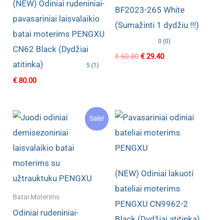
(NEW) Odiniai rudeniniai-
BF2023-265 White
pavasariniai laisvalaikio
(Sumažinti 1 dydžiu !!!)
batai moterims PENGXU
0 (0)
CN62 Black (Dydžiai
Original
Current
€
60.80
€
29.40
atitinka)
price
price
5 (1)
was:
is:
€
80.00
€ 60.80.
€ 29.40.
Sale!
(NEW) Odiniai lakuoti
bateliai moterims
Batai Moterims
PENGXU CN9962-2
Odiniai rudeniniai-
Black (Dydžiai atitinka)