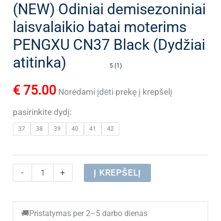
(NEW) Odiniai demisezoniniai
laisvalaikio batai moterims
PENGXU CN37 Black (Dydžiai
atitinka)
5 (1)
€
75.00
Norėdami įdėti prekę į krepšelį
pasirinkite dydį:
37
38
39
40
41
42
produkto
-
+
Į KREPŠELĮ
kiekis:
(NEW)
🚚
Pristatymas per 2–5 darbo dienas
Odiniai