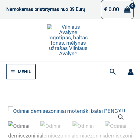
Pereiti
€
0.00
Nemokamas pristatymas nuo 39 Eurų
prie
turinio
Paieška
MENIU