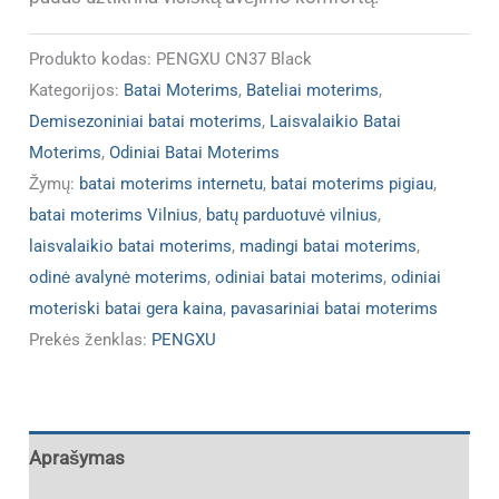
Produkto kodas:
PENGXU CN37 Black
Kategorijos:
Batai Moterims
,
Bateliai moterims
,
Demisezoniniai batai moterims
,
Laisvalaikio Batai
Moterims
,
Odiniai Batai Moterims
Žymų:
batai moterims internetu
,
batai moterims pigiau
,
batai moterims Vilnius
,
batų parduotuvė vilnius
,
laisvalaikio batai moterims
,
madingi batai moterims
,
odinė avalynė moterims
,
odiniai batai moterims
,
odiniai
moteriski batai gera kaina
,
pavasariniai batai moterims
Prekės ženklas:
PENGXU
Aprašymas