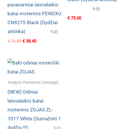
pavasariniai laisvalaikio
0 (0)
batai moterims PENGXU
€
75.00
CN9275 Black (Dydžiai
atitinka)
5 (2)
Original
Current
€
76.80
€
38.40
price
price
was:
is:
€ 76.80.
€ 38.40.
Avalynė Panelėms (teenage)
(NEW) Odiniai
laisvalaikio batai
moterims ZOJAS ZL-
7017 White (Sumažinti 1
dydžiu !!!)
5 (1)