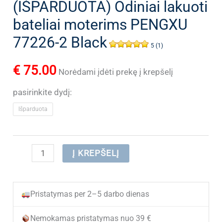
(IŠPARDUOTA) Odiniai lakuoti
bateliai moterims PENGXU
77226-2 Black
5 (1)
€
75.00
Norėdami įdėti prekę į krepšelį
pasirinkite dydį:
Išparduota
produkto
Į KREPŠELĮ
kiekis:
(IŠPARDUOTA)
Pristatymas per 2–5 darbo dienas
Odiniai
lakuoti
Nemokamas pristatymas nuo 39 €