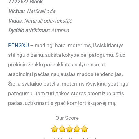
77226-2 Black
Viršus:
Natūrali oda
Vidus:
Natūrali oda/tekstilė
Dydžio atitikimas:
Atitinka
PENGXU
– madingi batai moterims, išsiskiriantys
stilingu dizainu, aukšta kokybe bei patogumu. Šiuo
prekiniu ženklu paženklinta avalynė nuolat
atspindinti pačias naujausias mados tendencijas.
Šie laisvalaikio bateliai moterims išsiskiria ypatingu
patogumu. Tam turi įtakos storas amortizuojantis
padas, užtikrinantis ypač komfortišką avėjimą.
Our Score