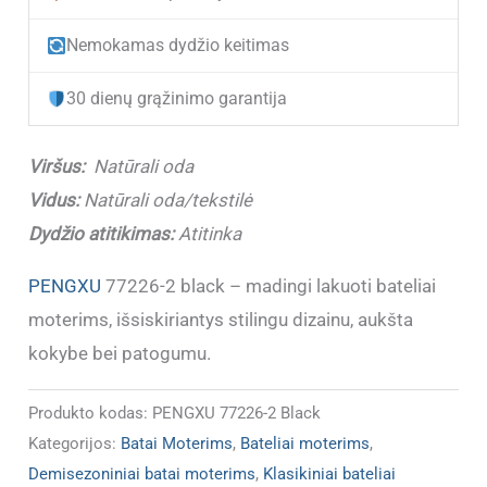
bateliai
Nemokamas dydžio keitimas
moterims
PENGXU
30 dienų grąžinimo garantija
77226-
2
Viršus:
Natūrali oda
Black
Vidus:
Natūrali oda/tekstilė
Dydžio atitikimas:
Atitinka
PENGXU
77226-2 black – madingi lakuoti bateliai
moterims, išsiskiriantys stilingu dizainu, aukšta
kokybe bei patogumu.
Produkto kodas:
PENGXU 77226-2 Black
Kategorijos:
Batai Moterims
,
Bateliai moterims
,
Demisezoniniai batai moterims
,
Klasikiniai bateliai