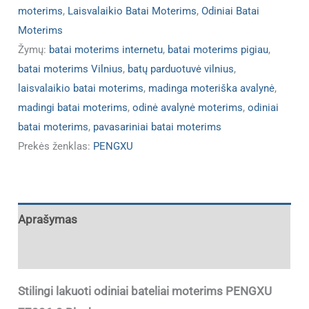
moterims
,
Laisvalaikio Batai Moterims
,
Odiniai Batai
Moterims
Žymų:
batai moterims internetu
,
batai moterims pigiau
,
batai moterims Vilnius
,
batų parduotuvė vilnius
,
laisvalaikio batai moterims
,
madinga moteriška avalynė
,
madingi batai moterims
,
odinė avalynė moterims
,
odiniai
batai moterims
,
pavasariniai batai moterims
Prekės ženklas:
PENGXU
Aprašymas
Papildoma informacija
Stilingi lakuoti odiniai bateliai moterims PENGXU