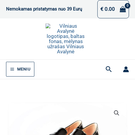
Pereiti
€
0.00
Nemokamas pristatymas nuo 39 Eurų
prie
turinio
Paieška
MENIU