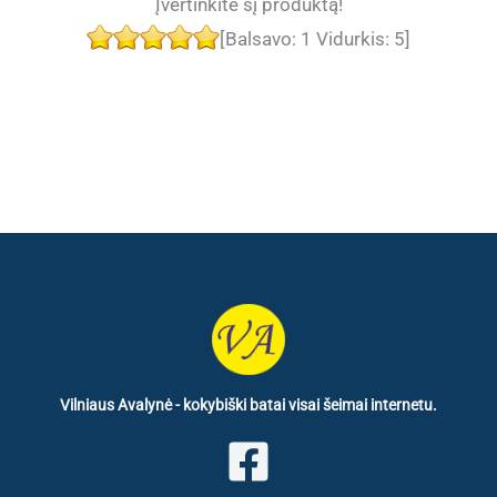
Įvertinkite šį produktą!
[Balsavo:
1
Vidurkis:
5
]
Vilniaus Avalynė - kokybiški batai visai šeimai internetu.