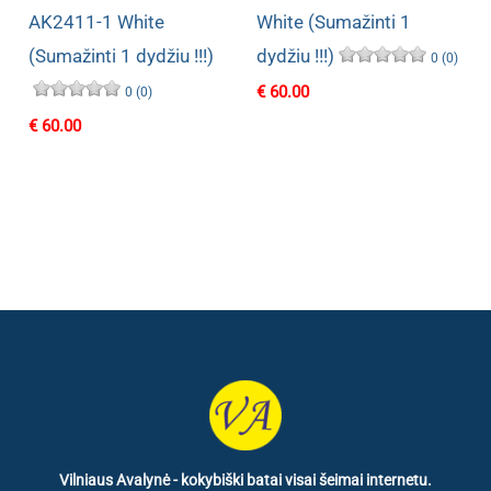
AK2411-1 White
White (Sumažinti 1
(Sumažinti 1 dydžiu !!!)
dydžiu !!!)
0 (0)
€
60.00
0 (0)
€
60.00
Vilniaus Avalynė - kokybiški batai visai šeimai internetu.