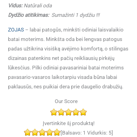
Vidus:
Natūrali oda
Dydžio atitikimas:
Sumažinti 1 dydžiu !!!
ZOJAS
– labai patogūs, minkšti odiniai laisvalaikio
batai moterims. Minkšta oda bei lengvas patogus
padas užtikrina visišką avėjimo komfortą, o stilingas
dizainas patenkins net pačių reikliausių pirkėjų
lūkesčius. Pilki odiniai pavasariniai batai moterims
pavasario-vasaros laikotarpiu visada būna labai
paklausūs, nes puikiai dera prie daugelio drabužių.
Our Score
Įvertinkite šį produktą!
[Balsavo:
1
Vidurkis:
5
]