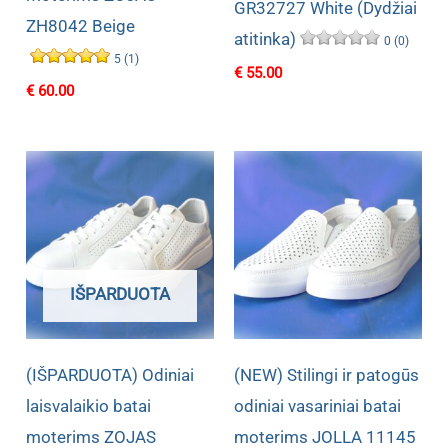
GR32727 White (Dydžiai
ZH8042 Beige
atitinka)
0 (0)
5 (1)
€
55.00
€
60.00
IŠPARDUOTA
(IŠPARDUOTA) Odiniai
(NEW) Stilingi ir patogūs
laisvalaikio batai
odiniai vasariniai batai
moterims ZOJAS
moterims JOLLA 11145