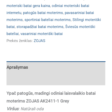
moteriski batai gera kaina
,
odiniai moteriski batai
internetu
,
patogūs batai moterims
,
pavasariniai batai
moterims
,
sportiniai bateliai moterims
,
Stilingi moteriški
batai
,
storapadžiai batai moterims
,
Šviesūs moteriški
bateliai
,
vasariniai moteriški batai
Prekės ženklas:
ZOJAS
Aprašymas
Papildoma informacija
Ypač patogūs, madingi odiniai laisvalaikio batai
moterims
ZOJAS AK2411-1 Grey
Viršus
:
Natūrali oda