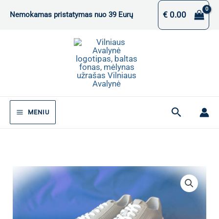
Pereiti
€
0.00
Nemokamas pristatymas nuo 39 Eurų
prie
turinio
Paieška
MENIU