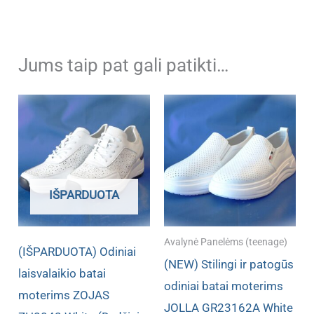
Jums taip pat gali patikti…
IŠPARDUOTA
Avalynė Panelėms (teenage)
(IŠPARDUOTA) Odiniai
(NEW) Stilingi ir patogūs
laisvalaikio batai
odiniai batai moterims
moterims ZOJAS
JOLLA GR23162A White