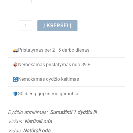
produkto
Į KREPŠELĮ
kiekis:
(IŠPARDUOTA)
Pristatymas per 2–5 darbo dienas
Odiniai
laisvalaikio
Nemokamas pristatymas nuo 39 €
batai
Nemokamas dydžio keitimas
moterims
ZOJAS
30 dienų grąžinimo garantija
AK2411-
1
Dydžio atitikimas:
Sumažinti 1 dydžiu !!!
Grey
Viršus:
Natūrali oda
(Sumažinti
Vidus:
Natūrali oda