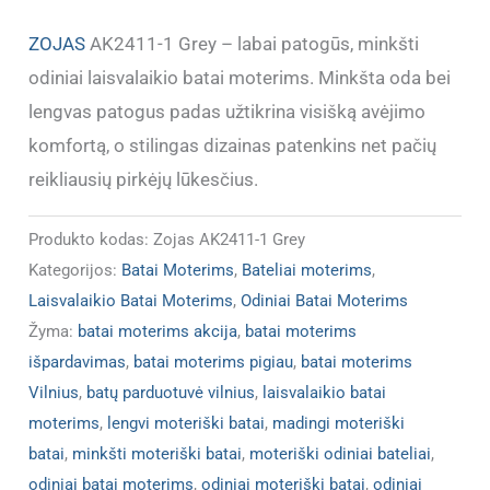
1
dydžiu
ZOJAS
AK2411-1 Grey – labai patogūs, minkšti
!!!)
odiniai laisvalaikio batai moterims. Minkšta oda bei
lengvas patogus padas užtikrina visišką avėjimo
komfortą, o stilingas dizainas patenkins net pačių
reikliausių pirkėjų lūkesčius.
Produkto kodas:
Zojas AK2411-1 Grey
Kategorijos:
Batai Moterims
,
Bateliai moterims
,
Laisvalaikio Batai Moterims
,
Odiniai Batai Moterims
Žyma:
batai moterims akcija
,
batai moterims
išpardavimas
,
batai moterims pigiau
,
batai moterims
Vilnius
,
batų parduotuvė vilnius
,
laisvalaikio batai
moterims
,
lengvi moteriški batai
,
madingi moteriški
batai
,
minkšti moteriški batai
,
moteriški odiniai bateliai
,
odiniai batai moterims
,
odiniai moteriški batai
,
odiniai