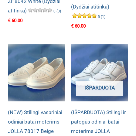
ZH8042 White (Dydžiai
(Dydžiai atitinka)
atitinka)
0 (0)
5 (1)
€
60.00
€
60.00
IŠPARDUOTA
(NEW) Stilingi vasariniai
(IŠPARDUOTA) Stilingi ir
odiniai batai moterims
patogūs odiniai batai
JOLLA 78017 Beige
moterims JOLLA