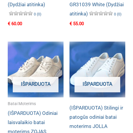
(Dydžiai atitinka)
GR31039 White (Dydžiai
atitinka)
0 (0)
0 (0)
€
60.00
€
55.00
IŠPARDUOTA
IŠPARDUOTA
Batai Moterims
(IŠPARDUOTA) Stilingi ir
(IŠPARDUOTA) Odiniai
patogūs odiniai batai
laisvalaikio batai
moterims JOLLA
moterims ZOJAS