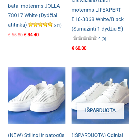
laisvalaikio batai
batai moterims JOLLA
moterims LIFEXPERT
78017 White (Dydžiai
E16-3068 White/Black
atitinka)
5 (1)
(Sumažinti 1 dydžiu !!!)
Original
Current
€
55.80
€
34.40
0 (0)
price
price
was:
is:
€
60.00
€ 55.80.
€ 34.40.
IŠPARDUOTA
(NEW) Stilingi ir patogūs
(IŠPARDUOTA) Odiniai