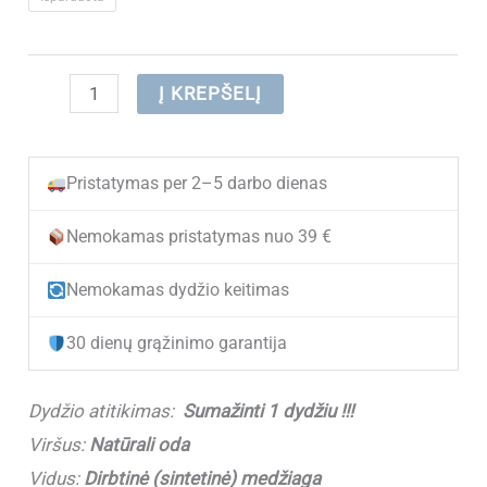
produkto
Į KREPŠELĮ
kiekis:
(IŠPARDUOTA)
Pristatymas per 2–5 darbo dienas
Odiniai
laisvalaikio
Nemokamas pristatymas nuo 39 €
batai
Nemokamas dydžio keitimas
moterims
ZOJAS
30 dienų grąžinimo garantija
XH98612
Beige
Dydžio atitikimas:
Sumažinti 1 dydžiu !!!
(Sumažinti
Viršus:
Natūrali oda
1
Vidus:
Dirbtinė (sintetinė) medžiaga