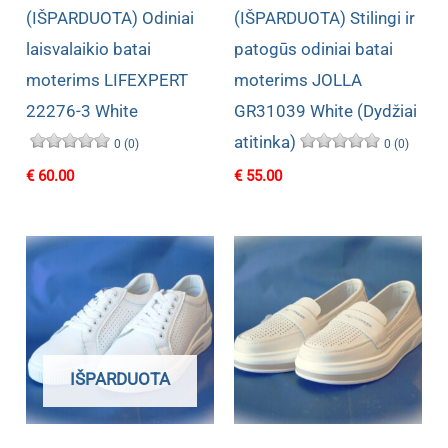
(IŠPARDUOTA) Odiniai
(IŠPARDUOTA) Stilingi ir
laisvalaikio batai
patogūs odiniai batai
moterims LIFEXPERT
moterims JOLLA
22276-3 White
GR31039 White (Dydžiai
atitinka)
0 (0)
0 (0)
€
60.00
€
55.00
IŠPARDUOTA