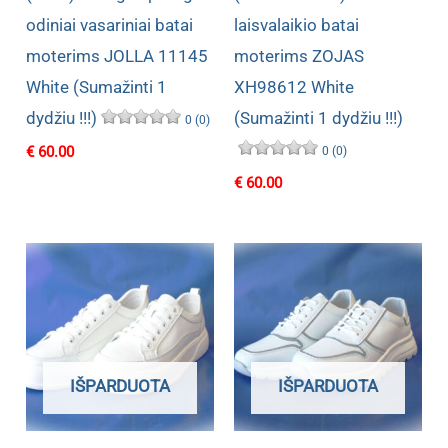
odiniai vasariniai batai
laisvalaikio batai
moterims JOLLA 11145
moterims ZOJAS
White (Sumažinti 1
XH98612 White
dydžiu !!!)
(Sumažinti 1 dydžiu !!!)
0 (0)
€
60.00
0 (0)
€
60.00
IŠPARDUOTA
IŠPARDUOTA