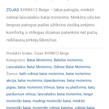
dydžiu
!!!)
ZOJAS
XH98612 Beige – labai patogūs, minkšti
odiniai laisvalaikio batai moterims. Minkšta oda bei
lengvas patogus padas užtikrina visišką avėjimo
komfortą, o stilingas dizainas patenkins net pačių
reikliausių pirkėjų lūkesčius.
Produkto kodas:
Zojas XH98612 Beige
Kategorijos:
Batai Moterims
,
Bateliai moterims
,
Laisvalaikio Batai Moterims
,
Odiniai Batai Moterims
Žymos:
balti odiniai batai moterims
,
batai moterims
akcija
,
batai moterims išpardavimas
,
batai moterims
pigiau
,
batai moterims Vilnius
,
batai su platforma
,
batų
parduotuvė vilnius
,
laisvalaikio batai moterims
,
lengvi
moteriški batai
,
madingi moteriški batai
,
minkšti
moteriški batai
,
moteriški odiniai bateliai
,
odiniai batai