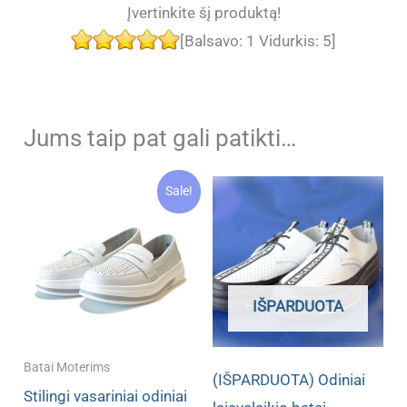
Įvertinkite šį produktą!
[Balsavo:
1
Vidurkis:
5
]
Jums taip pat gali patikti…
Sale!
IŠPARDUOTA
Batai Moterims
(IŠPARDUOTA) Odiniai
Stilingi vasariniai odiniai