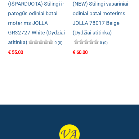
(IŠPARDUOTA) Stilingi ir
(NEW) Stilingi vasariniai
patogūs odiniai batai
odiniai batai moterims
moterims JOLLA
JOLLA 78017 Beige
GR32727 White (Dydžiai
(Dydžiai atitinka)
atitinka)
0 (0)
0 (0)
€
55.00
€
60.00