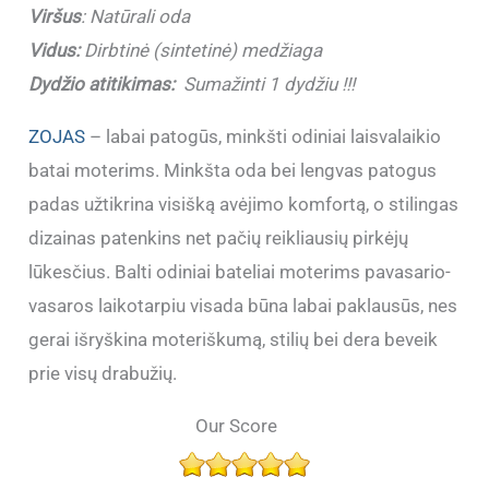
Viršus
:
Natūrali oda
Vidus:
Dirbtinė (sintetinė) medžiaga
Dydžio atitikimas:
Sumažinti 1 dydžiu !!!
ZOJAS
– labai patogūs, minkšti odiniai laisvalaikio
batai moterims. Minkšta oda bei lengvas patogus
padas užtikrina visišką avėjimo komfortą, o stilingas
dizainas patenkins net pačių reikliausių pirkėjų
lūkesčius. Balti odiniai bateliai moterims pavasario-
vasaros laikotarpiu visada būna labai paklausūs, nes
gerai išryškina moteriškumą, stilių bei dera beveik
prie visų drabužių.
Our Score