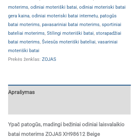
moterims
,
odiniai moteriški batai
,
odiniai moteriski batai
gera kaina
,
odiniai moteriski batai internetu
,
patogūs
batai moterims
,
pavasariniai batai moterims
,
sportiniai
bateliai moterims
,
Stilingi moteriški batai
,
storapadžiai
batai moterims
,
Šviesūs moteriški bateliai
,
vasariniai
moteriški batai
Prekės ženklas:
ZOJAS
Aprašymas
Papildoma informacija
Ypač patogūs, madingi bežiniai odiniai laisvalaikio
batai moterims
ZOJAS XH98612 Beige