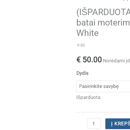
(IŠPARDUOTA) 
batai moteri
White
0 (0)
€
50.00
Norėdami įdė
Dydis
Išparduota
produkto
Į KREP