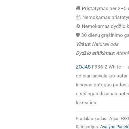
kiekis:
🚚
Pristatymas per 2–5 
(IŠPARDUOTA)
📦
Nemokamas pristaty
Odiniai
🔄
Nemokamas dydžio k
vasariniai
🛡️
30 dienų grąžinimo ga
batai
Viršus
:
Natūrali oda
moterims
Dydžio atitikimas:
Atitin
ZOJAS
F336-
ZOJAS
F336-2 White – la
2
odiniai laisvalaikio bat
White
lengvas patogus padas u
o stilingas dizainas pate
lūkesčius.
Produkto kodas:
Zojas F33
Kategorijos:
Avalynė Panel