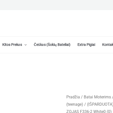
Kitos Prekės
Češkės (šokių Bateliai)
Extra Pigiai
Kontak
Pradžia
/
Batai Moterims
(teenage)
/ (IŠPARDUOTA) 
ZOJAS F336-2 White0 (0)