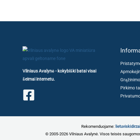
Informa
Pristatym
Vilniaus Avalynė - kokybiški batai visai
Apmokėjim
šeimai internetu.
Grąžinimo
Pirkimo ta
Privatumo 
Rekomenduojame:
lietuviskidirzai
© 2005-2026 Vilniaus Avalynė. Visos teisės saugomo