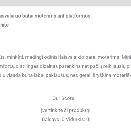
laisvalaikio batai moterims ant platformos.
hite
s, minkšti, madingi odiniai laisvalaikio batai moterims. Mi
ortą, o stilingas dizainas patenkins net pačių reikliausių pir
iu visada būna labai paklausūs, nes gerai išryškina moterišku
Our Score
Įvertinkite šį produktą!
[Balsavo:
0
Vidurkis:
0
]