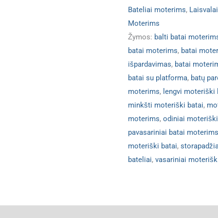
Bateliai moterims
,
Laisvala
Moterims
Žymos:
balti batai moterim
batai moterims
,
batai mote
išpardavimas
,
batai moteri
batai su platforma
,
batų par
moterims
,
lengvi moteriški 
minkšti moteriški batai
,
mot
moterims
,
odiniai moteriški
pavasariniai batai moterim
moteriški batai
,
storapadžia
bateliai
,
vasariniai moterišk
ja