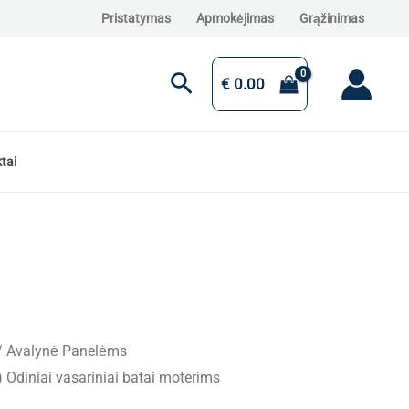
Pristatymas
Apmokėjimas
Grąžinimas
Paieška
€
0.00
tai
/
Avalynė Panelėms
Odiniai vasariniai batai moterims