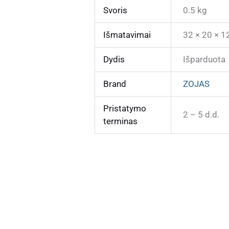
Svoris
0.5 kg
Išmatavimai
32 × 20 × 1
Dydis
Išparduota
Brand
ZOJAS
Pristatymo
2 – 5 d.d.
terminas