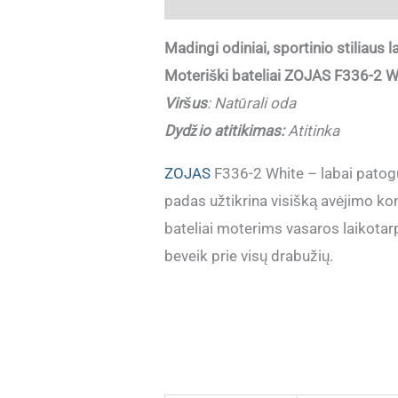
Madingi odiniai, sportinio stiliaus 
Moteriški bateliai ZOJAS F336-2 W
Viršus
:
Natūrali oda
Dydžio atitikimas:
Atitinka
ZOJAS
F336-2 White – labai patogū
padas užtikrina visišką avėjimo komf
bateliai moterims vasaros laikotarp
beveik prie visų drabužių.