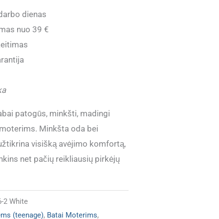
darbo dienas
mas nuo 39 €
eitimas
rantija
ka
bai patogūs, minkšti, madingi
ai moterims. Minkšta oda bei
žtikrina visišką avėjimo komfortą,
nkins net pačių reikliausių pirkėjų
6-2 White
ėms (teenage)
,
Batai Moterims
,