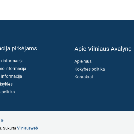
cija pirkėjams
Apie Vilniaus Avalynę
o informacija
Apie mus
o informacija
Kokybės politika
 informacija
Kontaktai
isyklės
politika
.lt
s. Sukurta
Vilniausweb