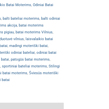
ikio Batai Moterims
,
Odiniai Batai
s
,
balti bateliai moterims
,
balti odiniai
rims akcija
,
batai moterims
ms pigiau
,
batai moterims Vilnius
,
duotuvė vilnius
,
laisvalaikio batai
batai
,
madingi moteriški batai
,
eriški odiniai bateliai
,
odiniai batai
 batai
,
patogūs batai moterims
,
s
,
sportiniai bateliai moterims
,
Stilingi
i batai moterims
,
Šviesūs moteriški
i batai