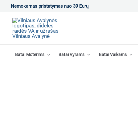
Pereiti
Nemokamas pristatymas nuo 39 Eurų
prie
turinio
Batai Moterims
Batai Vyrams
Batai Vaikams