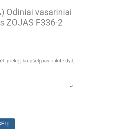
Odiniai vasariniai
ms ZOJAS F336-2
ti prekę į krepšelį pasirinkite dydį:
ŠELĮ