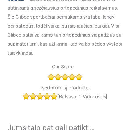
atitinkanti griežčiausius ortopedinius reikalavimus.
Šie Clibee sportbačiai berniukams yra labai lengvi
bei patogūs, todėl vaikai su jais jaučiasi puikiai. Visi
Clibee batai vaikams turi ortopedinius vidpadžius su
supinatoriumi, kas užtikrina, kad vaiko pėdos vystosi
taisyklingai.
Our Score
Įvertinkite šį produktą!
[Balsavo:
1
Vidurkis:
5
]
Jums taip pat gali patikti…