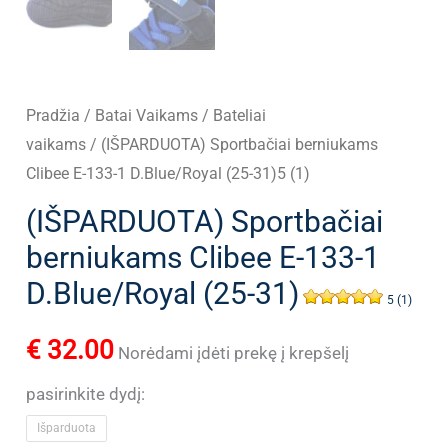
Pradžia
/
Batai Vaikams
/
Bateliai
vaikams
/ (IŠPARDUOTA) Sportbačiai berniukams
Clibee E-133-1 D.Blue/Royal (25-31)5 (1)
(IŠPARDUOTA) Sportbačiai
berniukams Clibee E-133-1
D.Blue/Royal (25-31)
5 (1)
€
32.00
Norėdami įdėti prekę į krepšelį
pasirinkite dydį:
Išparduota