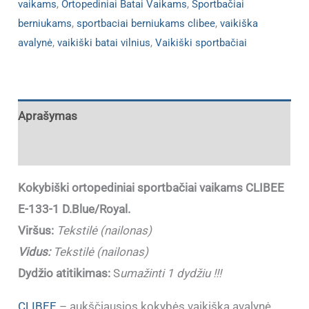
vaikams
,
Ortopediniai Batai Vaikams
,
Sportbačiai
berniukams
,
sportbaciai berniukams clibee
,
vaikiška
avalynė
,
vaikiški batai vilnius
,
Vaikiški sportbačiai
Aprašymas
Papildoma informacija
Kokybiški ortopediniai sportbačiai vaikams CLIBEE
E-133-1 D.Blue/Royal.
Viršus:
Tekstilė (nailonas)
Vidus:
Tekstilė (nailonas)
Dydžio atitikimas:
S
umažinti 1 dydžiu !!!
CLIBEE
– aukščiausios kokybės vaikiška avalynė,