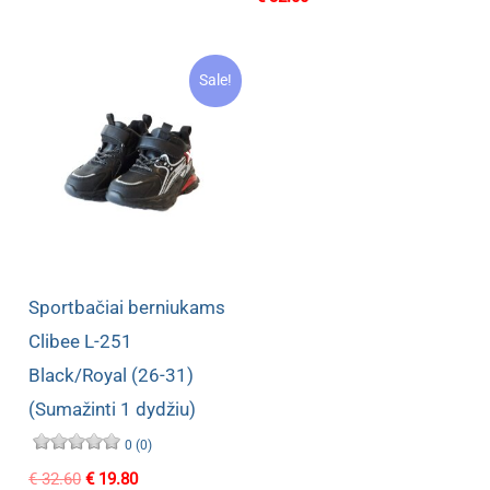
was:
is:
€ 32.00.
€ 17.99.
Sale!
Sportbačiai berniukams
Clibee L-251
Black/Royal (26-31)
(Sumažinti 1 dydžiu)
0 (0)
Original
Current
€
32.60
€
19.80