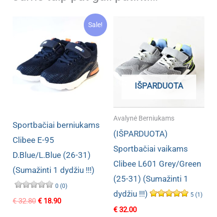
Sale!
IŠPARDUOTA
Avalynė Berniukams
Sportbačiai berniukams
(IŠPARDUOTA)
Clibee E-95
Sportbačiai vaikams
D.Blue/L.Blue (26-31)
Clibee L601 Grey/Green
(Sumažinti 1 dydžiu !!!)
(25-31) (Sumažinti 1
0 (0)
dydžiu !!!)
5 (1)
Original
Current
€
32.80
€
18.90
price
price
€
32.00