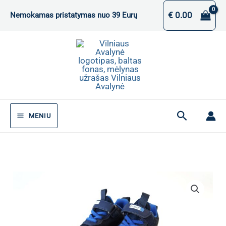
Pereiti
€
0.00
Nemokamas pristatymas nuo 39 Eurų
prie
turinio
Paieška
MENIU