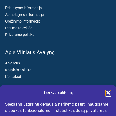
Pristatymo informacija
Apmokėjimo informacija
Grąžinimo informacija
Pirkimo taisyklės
Privatumo politika
Apie Vilniaus Avalynę
Apie mus
Kokybės politika
Kontaktai
Tvarkyti sutikimą
Susisiekite:
Siekdami užtikrinti geriausią naršymo patirtį, naudojame
El. paštas: kokybiskibatai@gmail.com
slapukus funkcionalumui ir statistikai. Jūsų privatumas
Tel. +370 659 77132