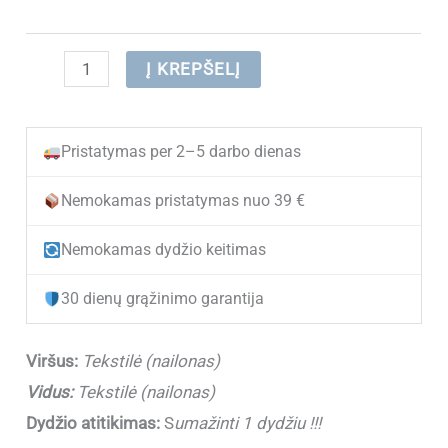
produkto
Į KREPŠELĮ
kiekis:
(IŠPARDUOTA)
Pristatymas per 2–5 darbo dienas
Sportbačiai
berniukams
Nemokamas pristatymas nuo 39 €
Clibee
Nemokamas dydžio keitimas
E-
133-
30 dienų grąžinimo garantija
1
D.Blue/Royal
Viršus:
Tekstilė (nailonas)
(25-
Vidus:
Tekstilė (nailonas)
31)
Dydžio atitikimas:
S
umažinti 1 dydžiu !!!