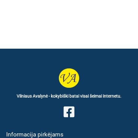
price
price
was:
is:
€ 32.60.
€ 19.80.
Vilniaus Avalynė - kokybiški batai visai šeimai internetu.
Informacija pirkėjams