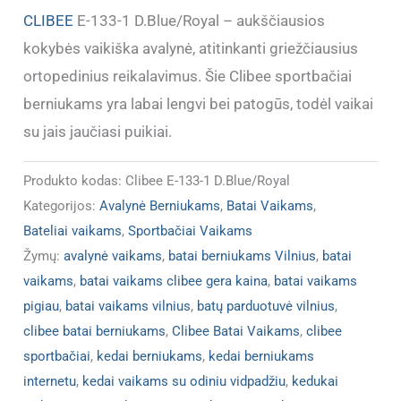
CLIBEE
E-133-1 D.Blue/Royal – aukščiausios
kokybės vaikiška avalynė, atitinkanti griežčiausius
ortopedinius reikalavimus. Šie Clibee sportbačiai
berniukams yra labai lengvi bei patogūs, todėl vaikai
su jais jaučiasi puikiai.
Produkto kodas:
Clibee E-133-1 D.Blue/Royal
Kategorijos:
Avalynė Berniukams
,
Batai Vaikams
,
Bateliai vaikams
,
Sportbačiai Vaikams
Žymų:
avalynė vaikams
,
batai berniukams Vilnius
,
batai
vaikams
,
batai vaikams clibee gera kaina
,
batai vaikams
pigiau
,
batai vaikams vilnius
,
batų parduotuvė vilnius
,
clibee batai berniukams
,
Clibee Batai Vaikams
,
clibee
sportbačiai
,
kedai berniukams
,
kedai berniukams
internetu
,
kedai vaikams su odiniu vidpadžiu
,
kedukai