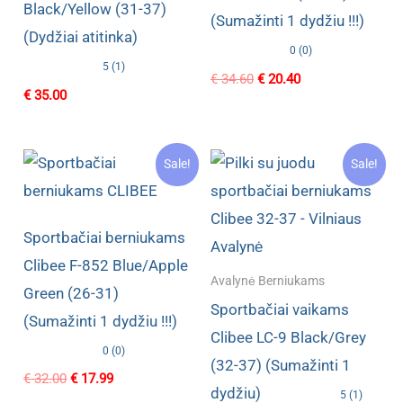
Black/Yellow (31-37)
(Sumažinti 1 dydžiu !!!)
(Dydžiai atitinka)
0 (0)
5 (1)
Original
Current
€
34.60
€
20.40
€
35.00
price
price
was:
is:
€ 34.60.
€ 20.40.
Sale!
Sale!
Sportbačiai berniukams
Clibee F-852 Blue/Apple
Avalynė Berniukams
Green (26-31)
Sportbačiai vaikams
(Sumažinti 1 dydžiu !!!)
Clibee LC-9 Black/Grey
0 (0)
(32-37) (Sumažinti 1
Original
Current
€
32.00
€
17.99
dydžiu)
price
price
5 (1)