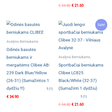
was:
is:
Original
Current
€
34.80
€
21.60
€ 32.00.
€ 17.99.
price
price
was:
is:
€ 34.80.
€ 21.60.
Sale!
Avalynė Berniukams
Odinės basutės
berniukams ir
Avalynė Berniukams
mergaitėms Clibee AB-
Sportbačiai berniukams
239 Dark Blue/Yellow
Clibee LC825
(26-31) (Sumažintos 1
Black/White (32-37)
dydžiu !!!)
(Sumažinti 1 dydžiu)
5 (1)
€
34.90
5 (1)
Original
Current
€
34.80
€
21.60
price
price