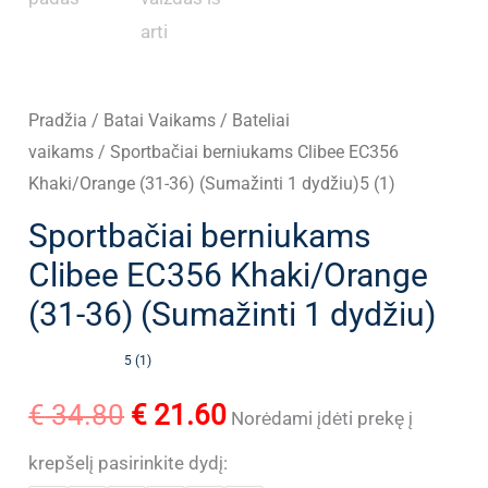
Pradžia
/
Batai Vaikams
/
Bateliai
vaikams
/ Sportbačiai berniukams Clibee EC356
Khaki/Orange (31-36) (Sumažinti 1 dydžiu)5 (1)
Sportbačiai berniukams
Clibee EC356 Khaki/Orange
(31-36) (Sumažinti 1 dydžiu)
5 (1)
Original
Current
€
34.80
€
21.60
Norėdami įdėti prekę į
price
price
krepšelį pasirinkite dydį: