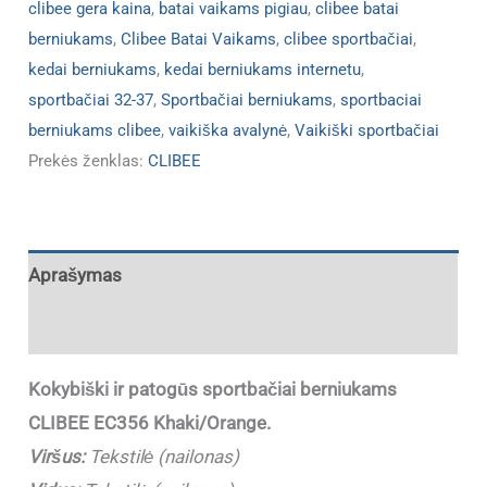
clibee gera kaina
,
batai vaikams pigiau
,
clibee batai
berniukams
,
Clibee Batai Vaikams
,
clibee sportbačiai
,
kedai berniukams
,
kedai berniukams internetu
,
sportbačiai 32-37
,
Sportbačiai berniukams
,
sportbaciai
berniukams clibee
,
vaikiška avalynė
,
Vaikiški sportbačiai
Prekės ženklas:
CLIBEE
Aprašymas
Papildoma informacija
Kokybiški ir patogūs sportbačiai berniukams
CLIBEE EC356 Khaki/Orange.
Viršus:
Tekstilė (nailonas)