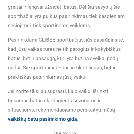
greitai ir lengvai užsidėti batus. Dėl šių savybių šie
sportbačiai yra puikus pasirinkimas tiek kasdieniam
nešiojimui, tiek sportinėms veikloms.
Pasirinkdami CLIBEE sportbačius, jūs pasirūpinsite,
kad jūsų vaikas turės ne tik patogius ir kokybiškus
batus, bet ir apsaugą, kuri yra būtina sveikai pėdų
raidai. Šie sportbačiai – tai ne tik stilingas, bet ir
praktiškas pasirinkimas jūsų vaikui!
Jei norite tiksliau suprasti, kaip vaikui išrinkti
tinkamus batus skirtingiems sezonams ir
situacijoms, rekomenduojame perskaityti mūsų
vaikiškų batų pasirinkimo gidą
.
Our Score