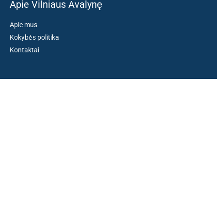
Apie Vilniaus Avalynę
Apie mus
Kokybės politika
Kontaktai
Susisiekite:
PASIRINKTI SAVYBES
El. paštas: kokybiskibatai@gmail.com
Tel. +370 659 77132
(Darbo dienomis nuo 10:30 iki 18:30 val.)
Rekomenduojame:
lietuviskidirzai.lt
© 2005-2026 Vilniaus Avalynė. Visos teisės saugomos. Sukurta
Vilniausweb