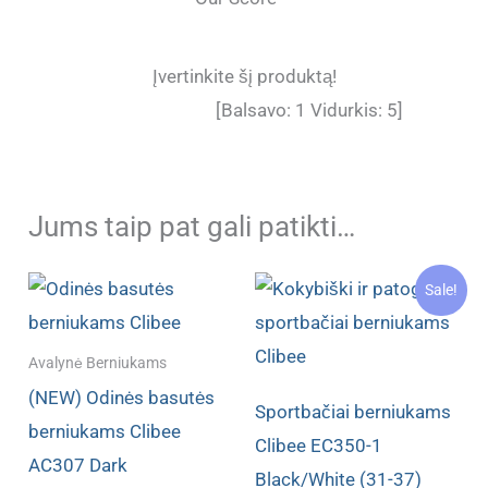
Įvertinkite šį produktą!
[Balsavo:
1
Vidurkis:
5
]
Jums taip pat gali patikti…
Sale!
Avalynė Berniukams
(NEW) Odinės basutės
Sportbačiai berniukams
berniukams Clibee
Clibee EC350-1
AC307 Dark
Black/White (31-37)