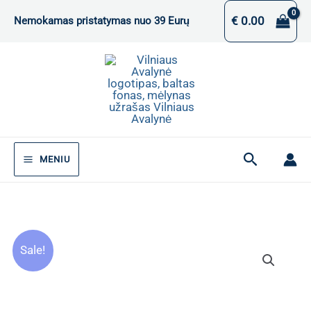
Pereiti
€
0.00
Nemokamas pristatymas nuo 39 Eurų
prie
turinio
Paieška
MENIU
Sale!