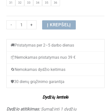
31
32
33
34
35
36
was:
is:
€ 34.80.
€ 21.60.
produkto
-
+
Į KREPŠELĮ
kiekis:
Sportbačiai
🚚
Pristatymas per 2–5 darbo dienas
berniukams
Clibee
📦
Nemokamas pristatymas nuo 39 €
EC356
🔄
Nemokamas dydžio keitimas
Khaki/Orange
(31-
🛡️
30 dienų grąžinimo garantija
36)
(Sumažinti
Dydžių lentelė
1
dydžiu)
Dydžio atitikimas:
Sumažinti 1 dydžiu