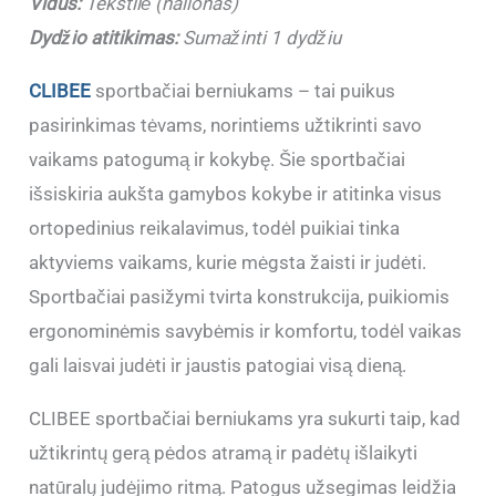
Vidus:
Tekstilė (nailonas)
Dydžio atitikimas:
Sumažinti 1 dydžiu
CLIBEE
sportbačiai berniukams – tai puikus
pasirinkimas tėvams, norintiems užtikrinti savo
vaikams patogumą ir kokybę. Šie sportbačiai
išsiskiria aukšta gamybos kokybe ir atitinka visus
ortopedinius reikalavimus, todėl puikiai tinka
aktyviems vaikams, kurie mėgsta žaisti ir judėti.
Sportbačiai pasižymi tvirta konstrukcija, puikiomis
ergonominėmis savybėmis ir komfortu, todėl vaikas
gali laisvai judėti ir jaustis patogiai visą dieną.
CLIBEE sportbačiai berniukams yra sukurti taip, kad
užtikrintų gerą pėdos atramą ir padėtų išlaikyti
natūralų judėjimo ritmą. Patogus užsegimas leidžia