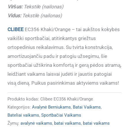
Viršus:
Tekstilė (nailonas)
Vidus:
Tekstilė (nailonas)
CLIBEE
EC356 Khaki/Orange – tai aukštos kokybės
vaikiški sportbačiai, atitinkantys griežtus
ortopedinius reikalavimus. Su tvirta konstrukcija,
amortizuojančiu padu ir patogiu užsegimu, šie
sportbačiai užtikrina komfortą ir gerą pėdos atramą,
leidžiant vaikams laisvai judėti ir jaustis patogiai
visą dieną. Puikus pasirinkimas aktyviems vaikams!
Produkto kodas:
Clibee EC356 Khaki/Orange
Kategorijos:
Avalynė Berniukams
,
Batai Vaikams
,
Bateliai vaikams
,
Sportbačiai Vaikams
Žymų:
avalynė vaikams
,
batai vaikams
,
batai vaikams