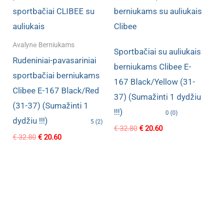
Avalynė Berniukams
Sportbačiai su auliukais
Rudeniniai-pavasariniai
berniukams Clibee E-
sportbačiai berniukams
167 Black/Yellow (31-
Clibee E-167 Black/Red
37) (Sumažinti 1 dydžiu
(31-37) (Sumažinti 1
!!!)
0 (0)
dydžiu !!!)
5 (2)
Original
Current
€
32.80
€
20.60
Original
Current
€
32.80
€
20.60
price
price
price
price
was:
is:
was:
is:
€ 32.80.
€ 20.60.
€ 32.80.
€ 20.60.