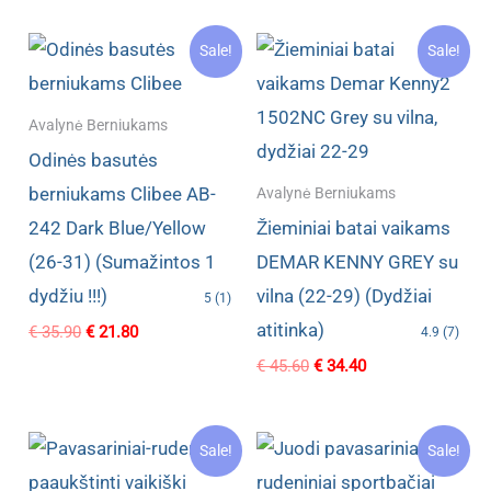
was:
is:
€ 34.80.
€ 21.60.
Sale!
Sale!
Avalynė Berniukams
Odinės basutės
berniukams Clibee AB-
Avalynė Berniukams
242 Dark Blue/Yellow
Žieminiai batai vaikams
(26-31) (Sumažintos 1
DEMAR KENNY GREY su
dydžiu !!!)
vilna (22-29) (Dydžiai
5 (1)
atitinka)
Original
Current
€
35.90
€
21.80
4.9 (7)
price
price
Original
Current
€
45.60
€
34.40
was:
is:
price
price
€ 35.90.
€ 21.80.
was:
is:
€ 45.60.
€ 34.40.
Sale!
Sale!