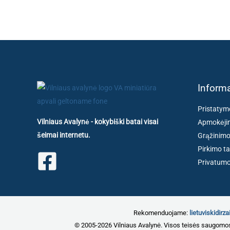
Informa
Pristatym
Vilniaus Avalynė - kokybiški batai visai
Apmokėjim
šeimai internetu.
Grąžinimo
Pirkimo ta
Privatumo 
Rekomenduojame:
lietuviskidirzai
© 2005-2026 Vilniaus Avalynė. Visos teisės saugomo