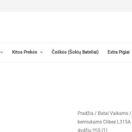
Kitos Prekės
Češkės (šokių Bateliai)
Extra Pigiai
Pradžia
/
Batai Vaikams
berniukams Clibee L315A 
dydžiu !!!)5 (1)