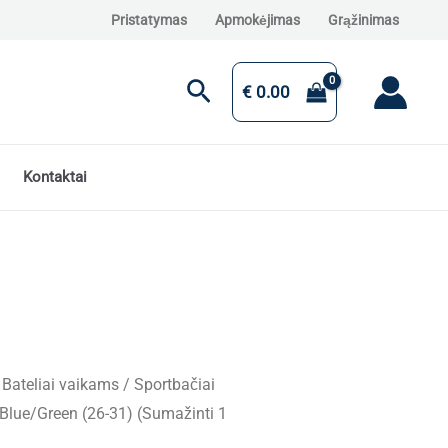
Pristatymas
Apmokėjimas
Grąžinimas
Paieška
€
0.00
Kontaktai
/
Bateliai vaikams
/ Sportbačiai
Blue/Green (26-31) (Sumažinti 1