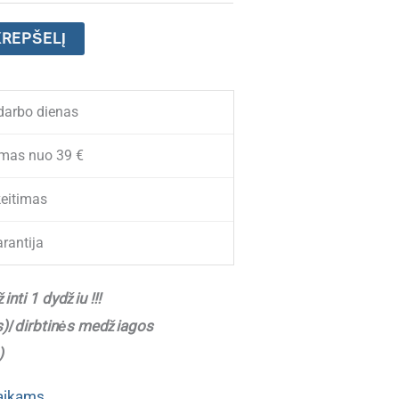
KREPŠELĮ
darbo dienas
mas nuo 39 €
eitimas
rantija
nti 1 dydžiu !!!
s)
/
dirbtinės medžiagos
)