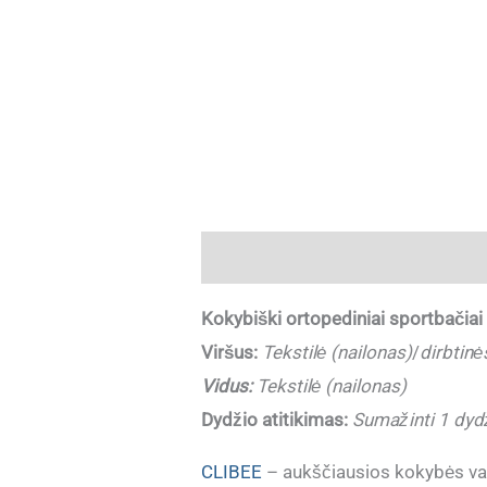
Aprašymas
Papildoma informaci
Kokybiški ortopediniai sportbačia
Viršus:
Tekstilė (nailonas)
/
dirbtin
Vidus:
Tekstilė (nailonas)
Dydžio atitikimas:
Sumažinti 1 dydži
CLIBEE
– aukščiausios kokybės vaik