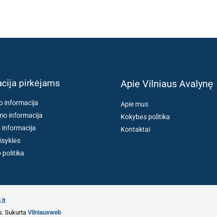
cija pirkėjams
Apie Vilniaus Avalynę
o informacija
Apie mus
o informacija
Kokybės politika
 informacija
Kontaktai
isyklės
politika
.lt
s. Sukurta
Vilniausweb