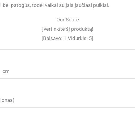
 bei patogūs, todėl vaikai su jais jaučiasi puikiai.
Our Score
Įvertinkite šį produktą!
[Balsavo:
1
Vidurkis:
5
]
1 cm
ilonas)