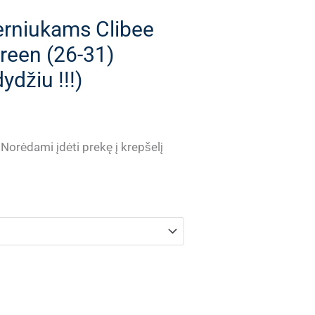
erniukams Clibee
reen (26-31)
ydžiu !!!)
Current
Norėdami įdėti prekę į krepšelį
price
is:
.
€ 17.99.