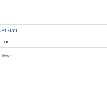
s
,
Vaikams
asara
 dienos