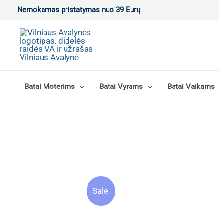
Pereiti
Nemokamas pristatymas nuo 39 Eurų
prie
turinio
Batai Moterims
Batai Vyrams
Batai Vaikams
Sale!