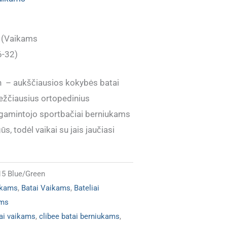
ė (Vaikams
6-32)
 – aukščiausios kokybės batai
iežčiausius ortopedinius
e gamintojo sportbačiai berniukams
ūs, todėl vaikai su jais jaučiasi
15 Blue/Green
ukams
,
Batai Vaikams
,
Bateliai
ams
ai vaikams
,
clibee batai berniukams
,