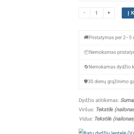
produkto
-
+
Į 
kiekis:
Sportbačiai
🚚
Pristatymas per 2–5 
berniukams
Clibee
📦
Nemokamas pristaty
L315A
🔄
Nemokamas dydžio k
Blue/Green
(26-
🛡️
30 dienų grąžinimo ga
31)
(Sumažinti
Dydžio atitikimas:
Sumaži
1
Viršus:
Tekstilė (nailona
dydžiu
Vidus:
Tekstilė (nailonas
!!!)