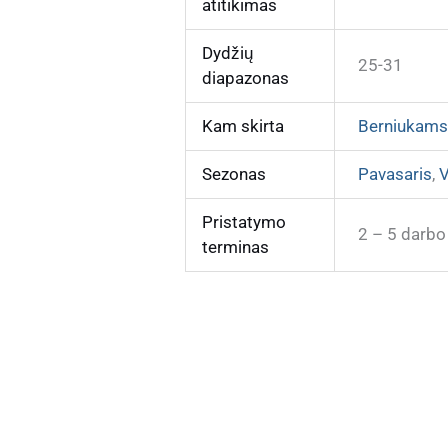
atitikimas
Dydžių
25-31
diapazonas
Kam skirta
Berniukam
Sezonas
Pavasaris
,
V
Pristatymo
2 – 5 darbo
terminas