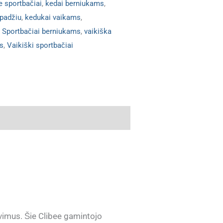
e sportbačiai
,
kedai berniukams
,
dpadžiu
,
kedukai vaikams
,
,
Sportbačiai berniukams
,
vaikiška
us
,
Vaikiški sportbačiai
avimus. Šie Clibee gamintojo