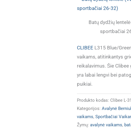
Batų dydžių lentel
sportbačiai 2
CLIBEE
L315 Blue/Green
vaikams, atitinkantys gr
reikalavimus. Šie Clibe
yra labai lengvi bei patog
puikiai.
Produkto kodas:
Clibee L-3
Kategorijos:
Avalynė Berni
vaikams
,
Sportbačiai Vaik
Žymų:
avalynė vaikams
,
bat