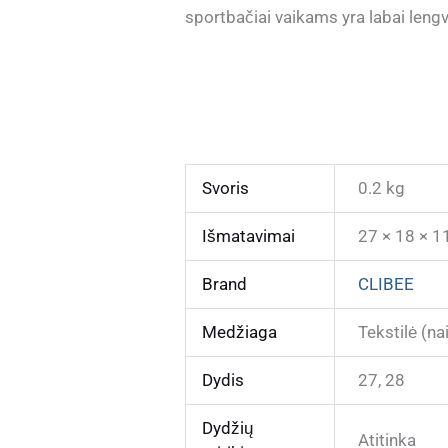
sportbačiai vaikams yra labai lengvi
Svoris
0.2 kg
Išmatavimai
27 × 18 × 1
Brand
CLIBEE
Medžiaga
Tekstilė (na
Dydis
27, 28
Dydžių
Atitinka