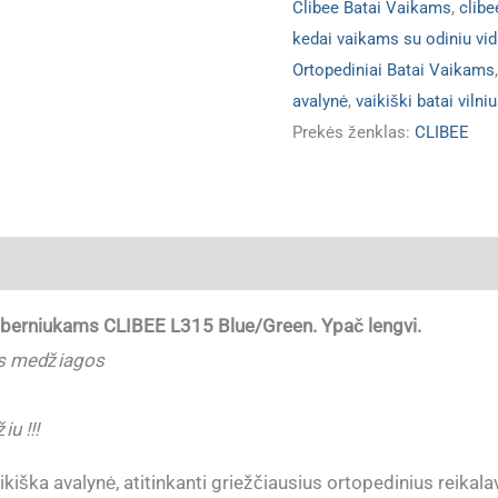
Clibee Batai Vaikams
,
clibe
kedai vaikams su odiniu vi
Ortopediniai Batai Vaikams
avalynė
,
vaikiški batai vilni
Prekės ženklas:
CLIBEE
ja
i berniukams CLIBEE L315 Blue/Green. Ypač lengvi.
ės medžiagos
u !!!
iška avalynė, atitinkanti griežčiausius ortopedinius reikal