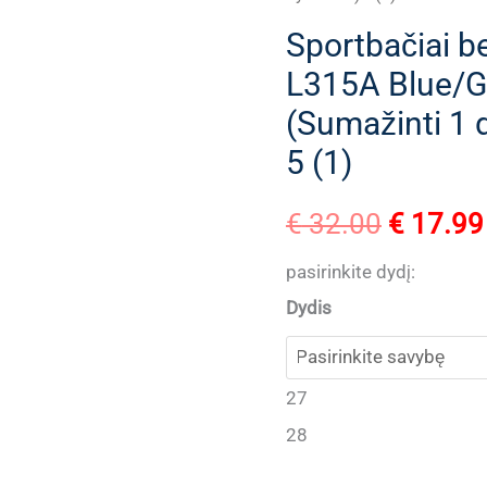
Sportbačiai b
L315A Blue/G
(Sumažinti 1 d
5 (1)
Original
€
32.00
€
17.99
price
pasirinkite dydį:
Dydis
was:
€ 32.00
27
28