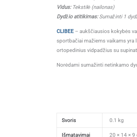
Vidus:
Tekstilė (nailonas)
Dydžio atitikimas:
Sumažinti 1 dyd
CLIBEE
– aukščiausios kokybės vaik
sportbačiai mažiems vaikams yra lab
ortopedinius vidpadžius su supinat
Norėdami sumažinti netinkamo dydž
Svoris
0.1 kg
Išmatavimai
20 × 14 × 9