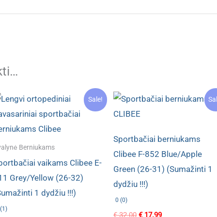
kti…
Sale!
Sa
Sportbačiai berniukams
alynė Berniukams
Clibee F-852 Blue/Apple
portbačiai vaikams Clibee E-
Green (26-31) (Sumažinti 1
11 Grey/Yellow (26-32)
dydžiu !!!)
umažinti 1 dydžiu !!!)
0 (0)
(1)
Original
Current
€
32.00
€
17.99