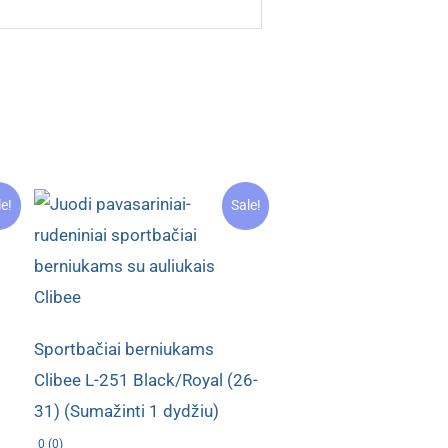
le!
Sale!
Sportbačiai berniukams
Clibee L-251 Black/Royal (26-
31) (Sumažinti 1 dydžiu)
0 (0)