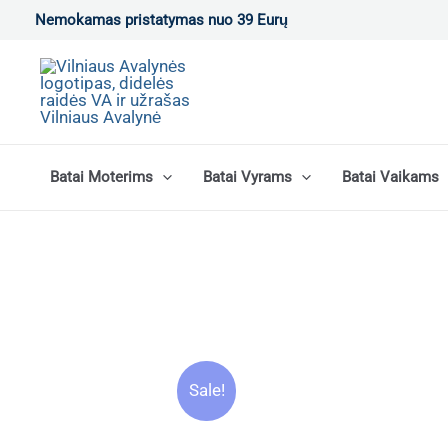
Pereiti
Nemokamas pristatymas nuo 39 Eurų
prie
turinio
Batai Moterims
Batai Vyrams
Batai Vaikams
Sale!