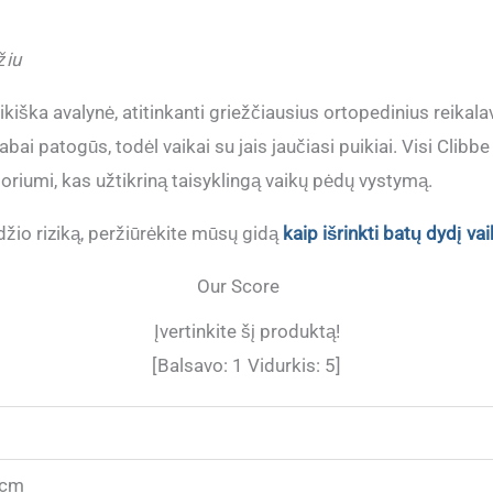
žiu
iška avalynė, atitinkanti griežčiausius ortopedinius reikal
ai patogūs, todėl vaikai su jais jaučiasi puikiai. Visi Clibb
oriumi, kas užtikriną taisyklingą vaikų pėdų vystymą.
io riziką, peržiūrėkite mūsų gidą
kaip išrinkti batų dydį vai
Our Score
Įvertinkite šį produktą!
[Balsavo:
1
Vidurkis:
5
]
 cm