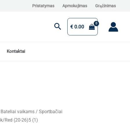
Pristatymas
Apmokėjimas
Grąžinimas
Paieška
€
0.00
Kontaktai
/
Bateliai vaikams
/ Sportbačiai
k/Red (20-26)5 (1)