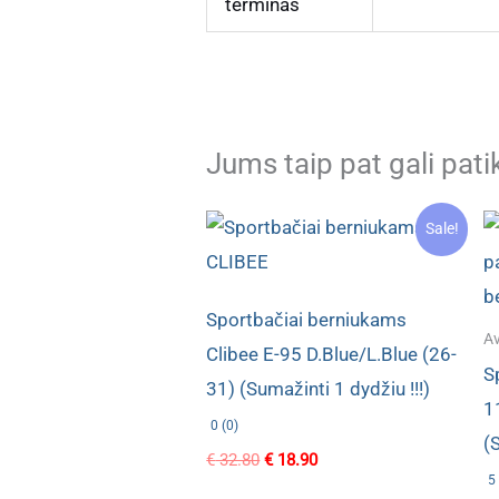
terminas
Jums taip pat gali pati
Sale!
Sportbačiai berniukams
Av
Clibee E-95 D.Blue/L.Blue (26-
S
31) (Sumažinti 1 dydžiu !!!)
1
0 (0)
(S
Original
Current
€
32.80
€
18.90
price
price
5 