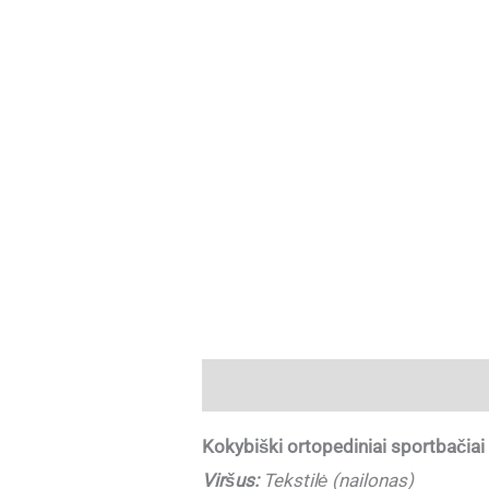
Aprašymas
Papildoma informaci
Kokybiški ortopediniai sportbačia
Viršus:
Tekstilė (nailonas)