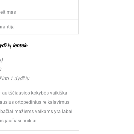
eitimas
rantija
ydžių lentelė
s)
)
nti 1 dydžiu
 aukščiausios kokybės vaikiška
čiausius ortopedinius reikalavimus.
tbačiai mažiems vaikams yra labai
is jaučiasi puikiai.