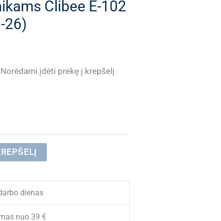
aikams Clibee E-102
-26)
Current
Norėdami įdėti prekę į krepšelį
price
is:
.
€ 17.99.
KREPŠELĮ
darbo dienas
mas nuo 39 €