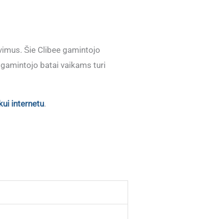
avimus. Šie Clibee gamintojo
e gamintojo batai vaikams turi
kui internetu
.