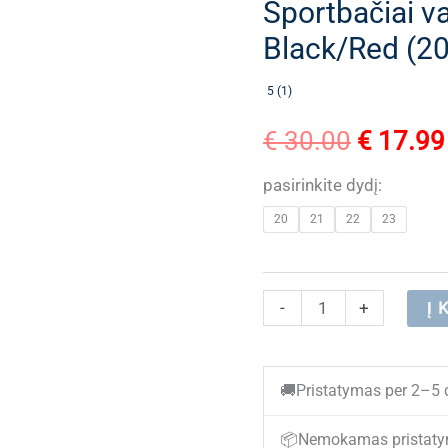
Sportbačiai v
Black/Red (20
5 (1)
Original
€
30.00
€
17.99
price
pasirinkite dydį:
20
21
22
23
was:
€ 30.00
produkto
-
+
Į 
kiekis:
Sportbačiai
🚚
Pristatymas per 2–5 
vaikams
Clibee
📦
Nemokamas pristaty