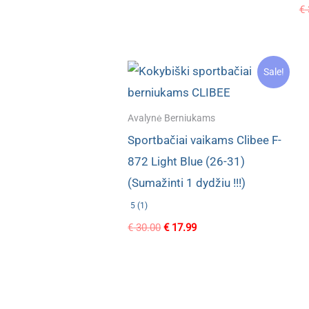
was:
is:
€
€ 32.80.
€ 18.90.
Sale!
Avalynė Berniukams
Sportbačiai vaikams Clibee F-
872 Light Blue (26-31)
(Sumažinti 1 dydžiu !!!)
5 (1)
Original
Current
€
30.00
€
17.99
price
price
was:
is:
€ 30.00.
€ 17.99.