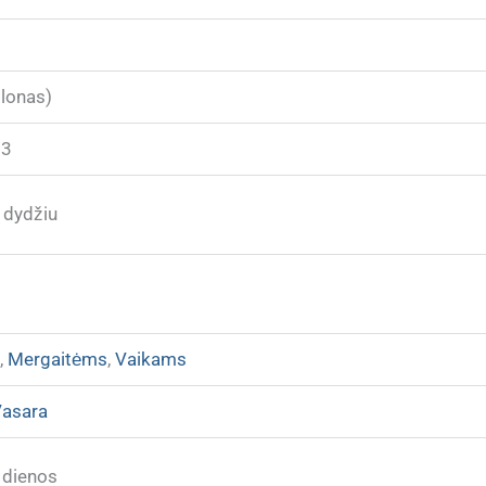
ilonas)
23
 dydžiu
s
,
Mergaitėms
,
Vaikams
asara
 dienos