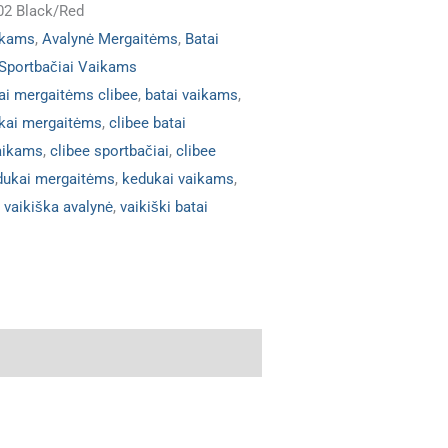
02 Black/Red
ukams
,
Avalynė Mergaitėms
,
Batai
Sportbačiai Vaikams
ai mergaitėms clibee
,
batai vaikams
,
kai mergaitėms
,
clibee batai
Vaikams
,
clibee sportbačiai
,
clibee
dukai mergaitėms
,
kedukai vaikams
,
,
vaikiška avalynė
,
vaikiški batai