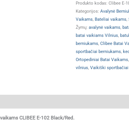
Produkto kodas:
Clibee E-1
Kategorijos:
Avalynė Berni
Vaikams
,
Bateliai vaikams
,
Žymų:
avalynė vaikams
,
bat
batai vaikiams Vilnius
,
batu
berniukams
,
Clibee Batai 
sportbačiai berniukams
,
ke
Ortopediniai Batai Vaikams
vilnius
,
Vaikiški sportbačiai
ja
i vaikams CLIBEE E-102 Black/Red.