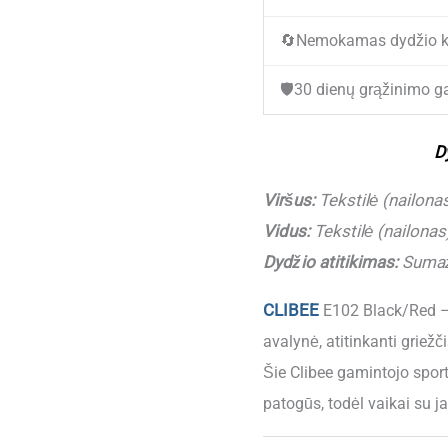
E-
🔄
Nemokamas dydžio k
102
Black/Red
🛡️
30 dienų grąžinimo ga
(20-
26)
D
Viršus:
Tekstilė (nailona
Vidus:
Tekstilė (nailonas
Dydžio atitikimas:
Sumaži
CLIBEE
E102 Black/Red –
avalynė, atitinkanti griež
Šie Clibee gamintojo spor
patogūs, todėl vaikai su ja