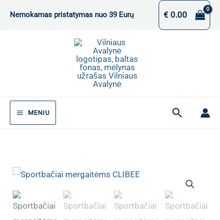
Pereiti
€
0.00
Nemokamas pristatymas nuo 39 Eurų
prie
turinio
Paieška
MENIU