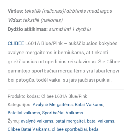
37)
Viršus:
tekstilė (nailonas)
/
dirbtinės medžiagos
Vidus:
tekstilė (nailonas)
Dydžio atitikimas:
sumažinti 1 dydžiu
CLIBEE
L601A Blue/Pink – aukščiausios kokybės
avalynė mergaitėms ir berniukams, atitinkanti
griežčiausius ortopedinius reikalavimus. Šie Clibee
gamintojo sportbačiai mergaitėms yra labai lengvi
bei patogūs, todėl vaikai su jais jaučiasi puikiai.
Produkto kodas:
Clibee L601A Blue/Pink
Kategorijos:
Avalynė Mergaitėms
,
Batai Vaikams
,
Bateliai vaikams
,
Sportbačiai Vaikams
Žymų:
avalynė vaikams
,
batai mergaitei
,
batai vaikams
,
Clibee Batai Vaikams
,
clibee sportbačiai
,
kedai