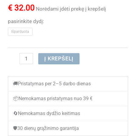
€
32.00
Norėdami įdėti prekę į krepšelį
pasirinkite dydį:
Išparduota
produkto
Į KREPŠELĮ
kiekis:
(IŠPARDUOTA)
🚚
Pristatymas per 2–5 darbo dienas
Sportbačiai
mergaitėms
📦
Nemokamas pristatymas nuo 39 €
Clibee
🔄
Nemokamas dydžio keitimas
L601A
Blue/Pink
🛡️
30 dienų grąžinimo garantija
(31-