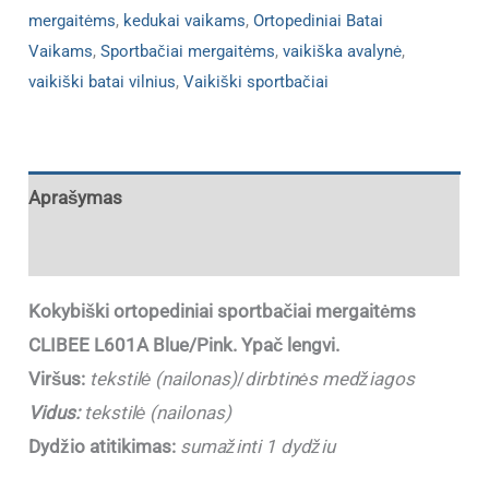
mergaitėms
,
kedukai vaikams
,
Ortopediniai Batai
Vaikams
,
Sportbačiai mergaitėms
,
vaikiška avalynė
,
vaikiški batai vilnius
,
Vaikiški sportbačiai
Aprašymas
Papildoma informacija
Kokybiški ortopediniai sportbačiai mergaitėms
CLIBEE L601A Blue/Pink. Ypač lengvi.
Viršus:
tekstilė (nailonas)
/
dirbtinės medžiagos
Vidus:
tekstilė (nailonas)
Dydžio atitikimas:
sumažinti 1 dydžiu