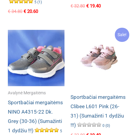
5 (1)
Original
Current
€
32.80
€
19.40
Original
Current
€
34.80
€
20.60
price
price
price
price
was:
is:
was:
is:
€ 32.80.
€ 19.40.
€ 34.80.
€ 20.60.
Sale!
Avalynė Mergaitėms
Sportbačiai mergaitėms
Sportbačiai mergaitėms
Clibee L601 Pink (26-
NINO A4315-22 Dk.
31) (Sumažinti 1 dydžiu
Grey (30-36) (Sumažinti
!!!)
0 (0)
1 dydžiu !!!)
5
Original
Current