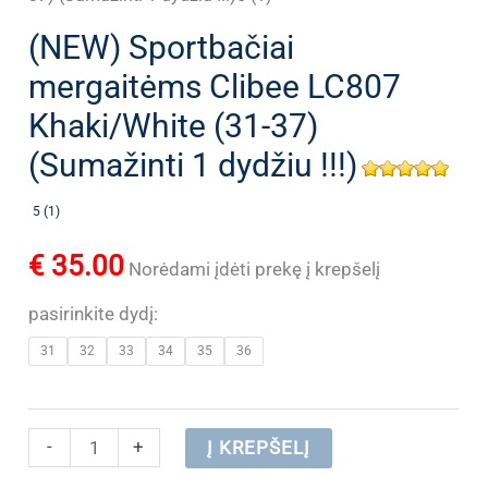
(NEW) Sportbačiai
mergaitėms Clibee LC807
Khaki/White (31-37)
(Sumažinti 1 dydžiu !!!)
5 (1)
€
35.00
Norėdami įdėti prekę į krepšelį
pasirinkite dydį:
31
32
33
34
35
36
produkto
-
+
Į KREPŠELĮ
kiekis: