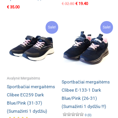
Original
Current
€
32.80
€
19.40
€
35.00
price
price
was:
is:
€ 32.80.
€ 19.40.
Sale!
Sale!
Avalynė Mergaitėms
Sportbačiai mergaitėms
Sportbačiai mergaitėms
Clibee E-133-1 Dark
Clibee EC259 Dark
Blue/Pink (26-31)
Blue/Pink (31-37)
(Sumažinti 1 dydžiu !!!)
(Sumažinti 1 dydžiu)
0 (0)