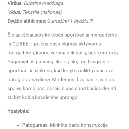
Viršus:
Dirbtinė medžiaga
Vidus:
Tekstilė (nailonas)
Dydžio atitikimas:
S
umažinti 1 dydžiu !!!
Šie aukščiausios kokybės sportbačiai mergaitėms
iš CLIBEE – puikus pasirinkimas aktyvioms
mergaitėms, kurios vertina tiek stilių, tiek komfortą.
Pagaminti iš patvarių ekologiškų medžiagų, šie
sportbačiai užtikrina, kad kojytės išliktų sausos ir
patogios visą dieną. Modernus dizainas ir įvairios
spalvų kombinacijos leis šiuos sportbačius derinti
su bet kokia kasdienine apranga.
Ypatybės:
Patogumas
: Minkšta pado konstrukcija