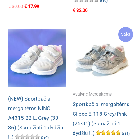
0 (0)
Original
Current
€
30.00
€
17.99
€
32.00
price
price
was:
is:
€ 30.00.
€ 17.99.
Sale!
Avalynė Mergaitėms
(NEW) Sportbačiai
Sportbačiai mergaitėms
mergaitėms NINO
Clibee E-118 Grey/Pink
A4315-22 L. Grey (30-
(26-31) (Sumažinti 1
36) (Sumažinti 1 dydžiu
dydžiu !!!)
5 (1)
!!!)
0 (0)