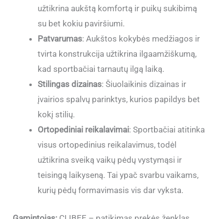
užtikrina aukštą komfortą ir puikų sukibimą
su bet kokiu paviršiumi.
Patvarumas
: Aukštos kokybės medžiagos ir
tvirta konstrukcija užtikrina ilgaamžiškumą,
kad sportbačiai tarnautų ilgą laiką.
Stilingas dizainas
: Šiuolaikinis dizainas ir
įvairios spalvų parinktys, kurios papildys bet
kokį stilių.
Ortopediniai reikalavimai
: Sportbačiai atitinka
visus ortopedinius reikalavimus, todėl
užtikrina sveiką vaikų pėdų vystymąsi ir
teisingą laikyseną. Tai ypač svarbu vaikams,
kurių pėdų formavimasis vis dar vyksta.
Gamintojas:
CLIBEE – patikimas prekės ženklas,