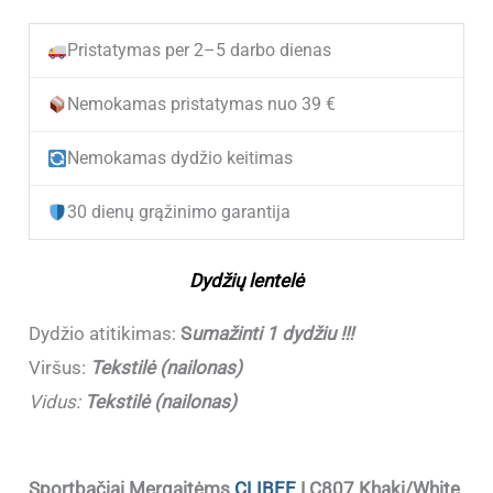
(NEW)
Pristatymas per 2–5 darbo dienas
Sportbačiai
mergaitėms
Nemokamas pristatymas nuo 39 €
Clibee
Nemokamas dydžio keitimas
LC807
Khaki/White
30 dienų grąžinimo garantija
(31-
37)
Dydžių lentelė
(Sumažinti
1
Dydžio atitikimas:
S
umažinti 1 dydžiu !!!
dydžiu
Viršus:
Tekstilė (nailonas)
!!!)
Vidus:
Tekstilė (nailonas)
Sportbačiai Mergaitėms
CLIBEE
LC807 Khaki/White