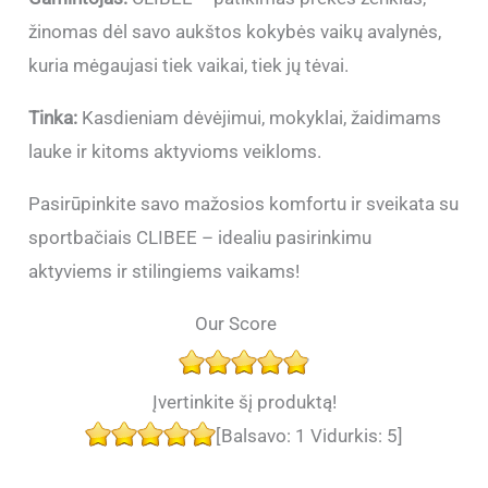
žinomas dėl savo aukštos kokybės vaikų avalynės,
kuria mėgaujasi tiek vaikai, tiek jų tėvai.
Tinka:
Kasdieniam dėvėjimui, mokyklai, žaidimams
lauke ir kitoms aktyvioms veikloms.
Pasirūpinkite savo mažosios komfortu ir sveikata su
sportbačiais CLIBEE – idealiu pasirinkimu
aktyviems ir stilingiems vaikams!
Our Score
Įvertinkite šį produktą!
[Balsavo:
1
Vidurkis:
5
]