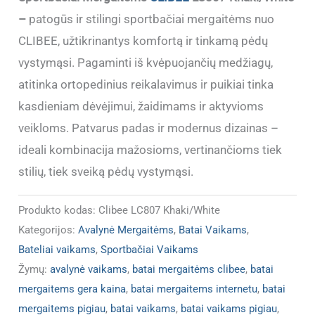
–
patogūs ir stilingi sportbačiai mergaitėms nuo
CLIBEE, užtikrinantys komfortą ir tinkamą pėdų
vystymąsi. Pagaminti iš kvėpuojančių medžiagų,
atitinka ortopedinius reikalavimus ir puikiai tinka
kasdieniam dėvėjimui, žaidimams ir aktyvioms
veikloms. Patvarus padas ir modernus dizainas –
ideali kombinacija mažosioms, vertinančioms tiek
stilių, tiek sveiką pėdų vystymąsi.
Produkto kodas:
Clibee LC807 Khaki/White
Kategorijos:
Avalynė Mergaitėms
,
Batai Vaikams
,
Bateliai vaikams
,
Sportbačiai Vaikams
Žymų:
avalynė vaikams
,
batai mergaitėms clibee
,
batai
mergaitems gera kaina
,
batai mergaitems internetu
,
batai
mergaitems pigiau
,
batai vaikams
,
batai vaikams pigiau
,