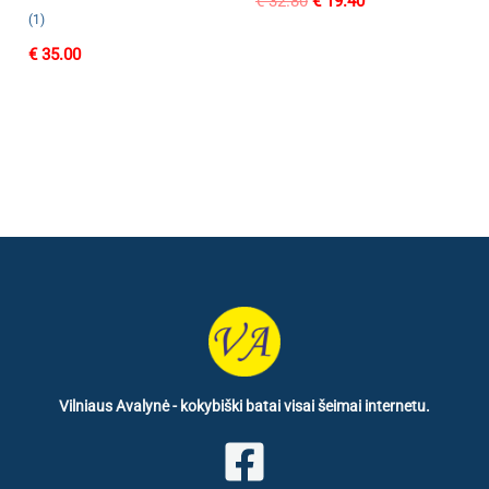
€
32.80
€
19.40
price
price
(1)
was:
is:
€
35.00
€ 32.80.
€ 19.40.
Vilniaus Avalynė - kokybiški batai visai šeimai internetu.