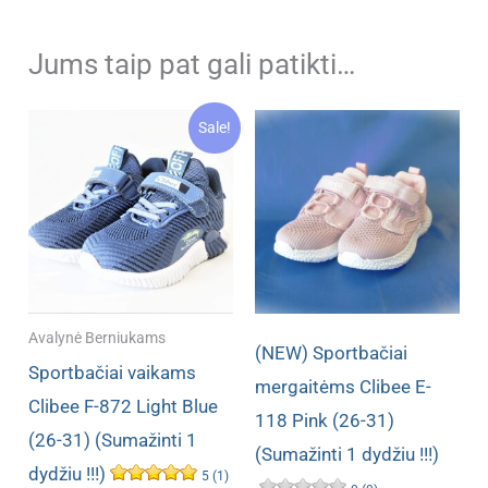
Jums taip pat gali patikti…
Sale!
Avalynė Berniukams
(NEW) Sportbačiai
Sportbačiai vaikams
mergaitėms Clibee E-
Clibee F-872 Light Blue
118 Pink (26-31)
(26-31) (Sumažinti 1
(Sumažinti 1 dydžiu !!!)
dydžiu !!!)
5 (1)