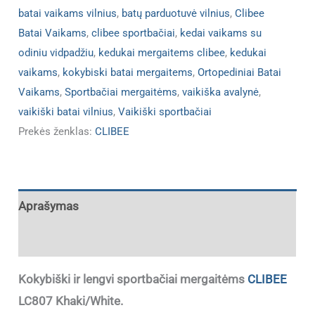
batai vaikams vilnius
,
batų parduotuvė vilnius
,
Clibee
Batai Vaikams
,
clibee sportbačiai
,
kedai vaikams su
odiniu vidpadžiu
,
kedukai mergaitems clibee
,
kedukai
vaikams
,
kokybiski batai mergaitems
,
Ortopediniai Batai
Vaikams
,
Sportbačiai mergaitėms
,
vaikiška avalynė
,
vaikiški batai vilnius
,
Vaikiški sportbačiai
Prekės ženklas:
CLIBEE
Aprašymas
Papildoma informacija
Kokybiški ir lengvi sportbačiai mergaitėms
CLIBEE
LC807 Khaki/White.