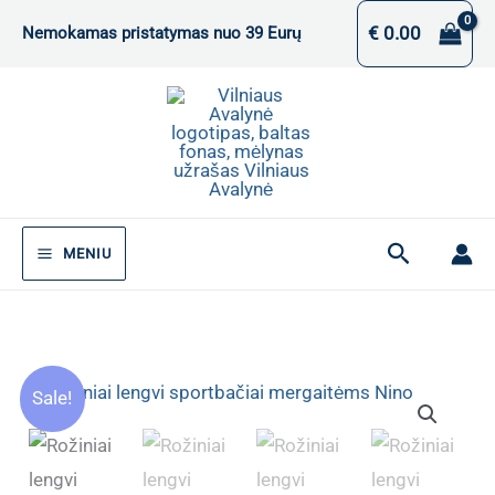
Pereiti
€
0.00
Nemokamas pristatymas nuo 39 Eurų
prie
turinio
Paieška
MENIU
Sale!