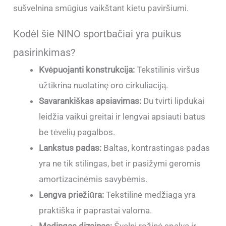
sušvelnina smūgius vaikštant kietu paviršiumi.
Kodėl šie NINO sportbačiai yra puikus
pasirinkimas?
Kvėpuojanti konstrukcija:
Tekstilinis viršus
užtikrina nuolatinę oro cirkuliaciją.
Savarankiškas apsiavimas:
Du tvirti lipdukai
leidžia vaikui greitai ir lengvai apsiauti batus
be tėvelių pagalbos.
Lankstus padas:
Baltas, kontrastingas padas
yra ne tik stilingas, bet ir pasižymi geromis
amortizacinėmis savybėmis.
Lengva priežiūra:
Tekstilinė medžiaga yra
praktiška ir paprastai valoma.