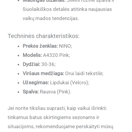
Madingas dizainas:
Švelni rožinė spalva ir
šiuolaikiškos detalės atitinka naujausias
vaikų mados tendencijas.
Techninės charakteristikos:
Prekės ženklas:
NINO;
Modelis:
A4320 Pink;
Dydžiai:
30-36;
Viršaus medžiaga:
Orui laidi tekstilė;
Užsegimas:
Lipdukai (Velcro);
Spalva:
Rausva (Pink).
Jei norite tiksliau suprasti, kaip vaikui išrinkti
tinkamus batus skirtingiems sezonams ir
situacijoms, rekomenduojame perskaityti mūsų