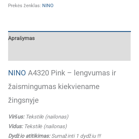
Prekės ženklas:
NINO
Aprašymas
Papildoma informacija
NINO
A4320 Pink – lengvumas ir
žaismingumas kiekviename
žingsnyje
Viršus:
Tekstilė (nailonas)
Vidus:
Tekstilė (nailonas)
Dydžio atitikimas:
Sumažinti 1 dydžiu !!!