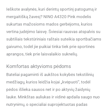
Ieškote avalynės, kuri derintų sportinį patogumą ir
mergaitišką žavesį? NINO A4320 Pink modelis
sukurtas mažosioms mados gerbėjoms, kurios
vertina judėjimo laisvę. Šviesiai rausvas atspalvis su
subtiliais tekstūriniais raštais suteikia sportbačiams
gaivumo, todėl jie puikiai tinka tiek prie sportinės
aprangos, tiek prie laisvalaikio suknelių.
Komfortas aktyvioms pėdoms
Bateliai pagaminti iš aukštos kokybės tekstilinių
medžiagų, kurios leidžia kojai „kvėpuoti“, todėl
pėdos išlieka sausos net ir po aktyvių žaidynių
lauke. Minkštas auliukas ir vidinė apdaila saugo nuo
nutrynimų, o specialiai suprojektuotas padas