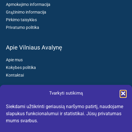
Apmokėjimo informacija
Grąžinimo informacija
Pirkimo taisyklės
Privatumo politika
Apie Vilniaus Avalynę
Apie mus
Kokybės politika
Kontaktai
Tvarkyti sutikimą
Susisiekite:
Siekdami užtikrinti geriausią naršymo patirtį, naudojame
El. paštas: kokybiskibatai@gmail.com
slapukus funkcionalumui ir statistikai. Jūsų privatumas
Tel. +370 659 77132
mums svarbus.
(Darbo dienomis nuo 10:30 iki 18:30 val.)