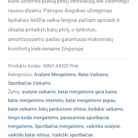
kuris užtikrina puikią pėdų ventiliaciją, bei žaismingu
rausvu dizainu. Patogus dvigubas užsegimas
lipdukais leidžia vaikui lengvai pačiam apsiauti ir
idealiai pritaikyti batų plotį, o lankstus,
amortizuojantis padas garantuoja maksimalų
komfortą kiekviename žingsnyje.
Produkto kodas:
NINO A4320 Pink
Kategorijos:
Avalynė Mergaitėms
,
Batai Vaikams
,
Sportbačiai Vaikams
Žymų:
avalynė vaikams
,
batai mergaitems gera kaina
,
batai mergaitems internetu
,
batai mergaitems pigiau
,
batai vaikams
,
batų parduotuvė vilnius
,
kedukai vaikams
,
lengvi kedai mergaitems
,
pavasariniai sportbaciai
mergaitems
,
Sportbačiai mergaitėms
,
vaikiška avalynė
,
vaikiški batai vilnius
,
Vaikiški sportbačiai