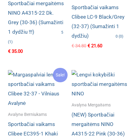
Sportbačiai mergaitėms
Sportbačiai vaikams
NINO A4315-22 Dk.
Clibee LC-9 Black/Grey
Grey (30-36) (Sumažinti
(32-37) (Sumažinti 1
1 dydžiu !!!)
5
dydžiu)
0 (0)
(1)
Original
Current
€
34.80
€
21.60
€
35.00
price
price
was:
is:
€ 34.80.
€ 21.60.
Sale!
Avalynė Mergaitėms
(NEW) Sportbačiai
Avalynė Berniukams
Sportbačiai vaikams
mergaitėms NINO
Clibee EC395-1 Khaki
A4315-22 Pink (30-36)