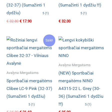
(32-37) (Sumažinti 1
(Sumažinti 1 dydžiu !!!)
dydžiu)
5 (1)
5 (1)
Original
Current
€
32.80
€
17.90
€
32.00
price
price
was:
is:
€ 32.80.
€ 17.90.
Sale!
Avalynė Mergaitėms
(NEW) Sportbačiai
Avalynė Mergaitėms
Sportbačiai mergaitėms
mergaitėms NINO
Clibee LC-9 Pink (32-37)
A4315-22 L. Grey (30-
(Sumažinti 1 dydžiu)
36) (Sumažinti 1 dydžiu
!!!)
5 (1)
5 (1)