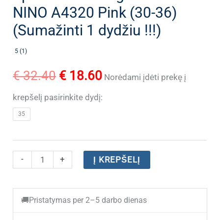
NINO A4320 Pink (30-36)
(Sumažinti 1 dydžiu !!!)
5 (1)
Original
Current
€
32.40
€
18.60
Norėdami įdėti prekę į
price
price
krepšelį pasirinkite dydį:
35
was:
is:
€ 32.40.
€ 18.60.
produkto
-
+
Į KREPŠELĮ
kiekis:
Sportbačiai
🚚
Pristatymas per 2–5 darbo dienas
mergaitėms
NINO