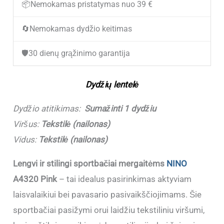
📦
Nemokamas pristatymas nuo 39 €
A4320
🔄
Nemokamas dydžio keitimas
Pink
(30-
🛡️
30 dienų grąžinimo garantija
36)
(Sumažinti
Dydžių lentelė
1
dydžiu
Dydžio atitikimas:
Sumažinti 1 dydžiu
!!!)
Viršus:
Tekstilė (nailonas)
Vidus:
Tekstilė (nailonas)
Lengvi ir stilingi sportbačiai mergaitėms
NINO
A4320 Pink
– tai idealus pasirinkimas aktyviam
laisvalaikiui bei pavasario pasivaikščiojimams. Šie
sportbačiai pasižymi orui laidžiu tekstiliniu viršumi,