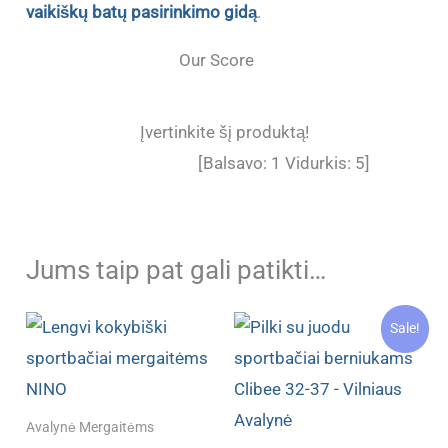
vaikiškų batų pasirinkimo gidą
.
Our Score
Įvertinkite šį produktą!
[Balsavo:
1
Vidurkis:
5
]
Jums taip pat gali patikti…
Sale!
Avalynė Mergaitėms