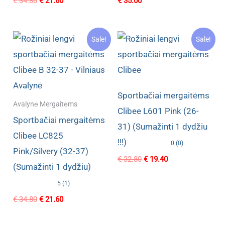
Original
Current
€
34.80
€
21.60
€
35.00
price
price
was:
is:
€ 34.80.
€ 21.60.
Sale!
Sale!
Sportbačiai mergaitėms
Avalynė Mergaitėms
Clibee L601 Pink (26-
Sportbačiai mergaitėms
31) (Sumažinti 1 dydžiu
Clibee LC825
!!!)
0 (0)
Pink/Silvery (32-37)
Original
Current
€
32.80
€
19.40
(Sumažinti 1 dydžiu)
price
price
was:
is:
5 (1)
€ 32.80.
€ 19.40.
Original
Current
€
34.80
€
21.60
price
price
was:
is: