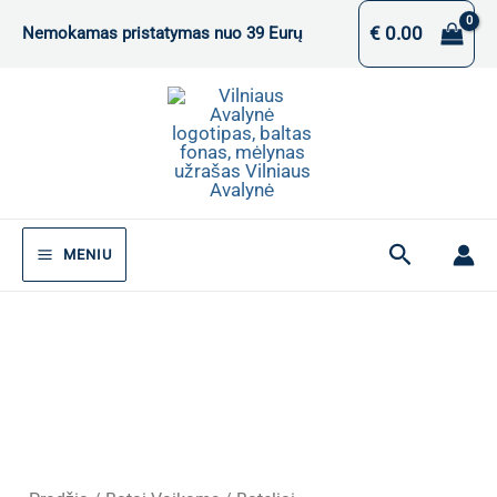
Pereiti
€
0.00
Nemokamas pristatymas nuo 39 Eurų
prie
turinio
Paieška
MENIU