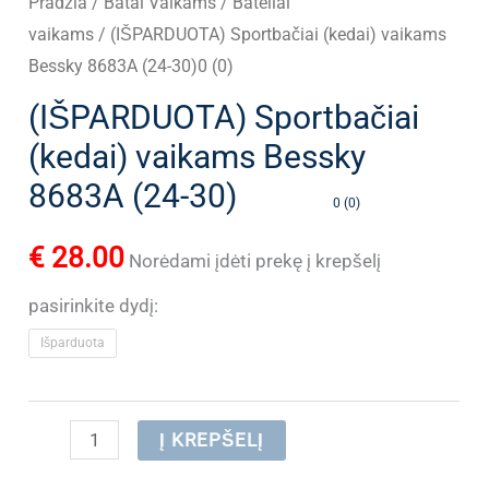
Pradžia
/
Batai Vaikams
/
Bateliai
vaikams
/ (IŠPARDUOTA) Sportbačiai (kedai) vaikams
Bessky 8683A (24-30)0 (0)
(IŠPARDUOTA) Sportbačiai
(kedai) vaikams Bessky
8683A (24-30)
0 (0)
€
28.00
Norėdami įdėti prekę į krepšelį
pasirinkite dydį:
Išparduota
produkto
Į KREPŠELĮ
kiekis: