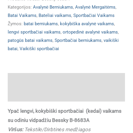
Kategorijos:
Avalynė Berniukams
,
Avalynė Mergaitėms
,
Batai Vaikams
,
Bateliai vaikams
,
Sportbačiai Vaikams
Žymos:
batai berniukams
,
kokybiška avalynė vaikams
,
lengvi sportbačiai vaikams
,
ortopedinė avalynė vaikams
,
patogūs batai vaikams
,
Sportbačiai berniukams
,
vaikiški
batai
,
Vaikiški sportbačiai
Aprašymas
Papildoma informacija
Ypač lengvi, kokybiški sportbačiai (kedai) vaikams
su odiniu vidpadžiu Bessky B-8683A
Viršus:
Tekstilė/Dirbtinės medžiagos