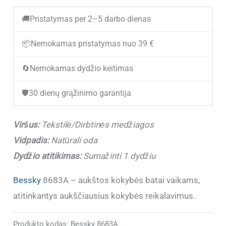
(IŠPARDUOTA)
🚚
Pristatymas per 2–5 darbo dienas
Sportbačiai
(kedai)
📦
Nemokamas pristatymas nuo 39 €
vaikams
🔄
Nemokamas dydžio keitimas
Bessky
8683A
🛡️
30 dienų grąžinimo garantija
(24-
30)
Viršus:
Tekstilė/Dirbtinės medžiagos
Vidpadis:
Natūrali oda
Dydžio atitikimas:
Sumažinti 1 dydžiu
Bessky
8683A – aukštos kokybės batai vaikams,
atitinkantys aukščiausius kokybės reikalavimus.
Produkto kodas:
Bessky 8683A