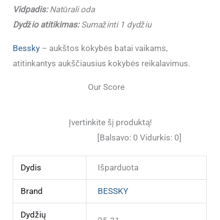
Vidpadis:
Natūrali oda
Dydžio atitikimas:
Sumažinti 1 dydžiu
Bessky
– aukštos kokybės batai vaikams,
atitinkantys aukščiausius kokybės reikalavimus.
Our Score
Įvertinkite šį produktą!
[Balsavo:
0
Vidurkis:
0
]
Dydis
Išparduota
Brand
BESSKY
Dydžių