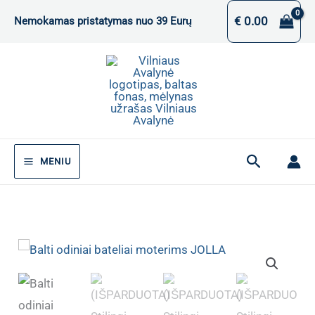
Pereiti
€
0.00
Nemokamas pristatymas nuo 39 Eurų
prie
turinio
Paieška
MENIU