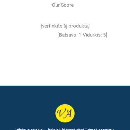
Our Score
Įvertinkite šį produktą!
[Balsavo:
1
Vidurkis:
5
]