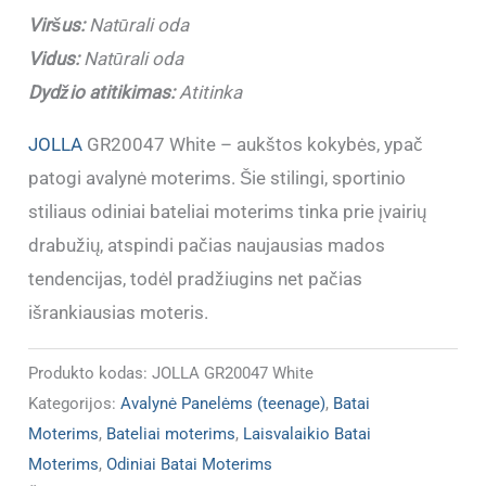
GR20047
Viršus:
Natūrali oda
White
Vidus:
Natūrali oda
Dydžio atitikimas:
Atitinka
JOLLA
GR20047 White – aukštos kokybės, ypač
patogi avalynė moterims. Šie stilingi, sportinio
stiliaus odiniai bateliai moterims tinka prie įvairių
drabužių, atspindi pačias naujausias mados
tendencijas, todėl pradžiugins net pačias
išrankiausias moteris.
Produkto kodas:
JOLLA GR20047 White
Kategorijos:
Avalynė Panelėms (teenage)
,
Batai
Moterims
,
Bateliai moterims
,
Laisvalaikio Batai
Moterims
,
Odiniai Batai Moterims