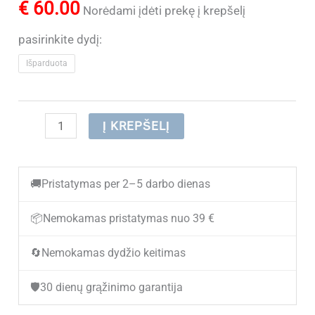
€
60.00
Norėdami įdėti prekę į krepšelį
pasirinkite dydį:
Išparduota
produkto
Į KREPŠELĮ
kiekis:
(IŠPARDUOTA)
🚚
Pristatymas per 2–5 darbo dienas
Stilingi
balti
📦
Nemokamas pristatymas nuo 39 €
odiniai
🔄
Nemokamas dydžio keitimas
batai
moterims
🛡️
30 dienų grąžinimo garantija
JOLLA