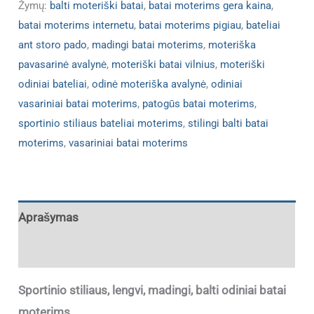
Žymų:
balti moteriški batai
,
batai moterims gera kaina
,
batai moterims internetu
,
batai moterims pigiau
,
bateliai
ant storo pado
,
madingi batai moterims
,
moteriška
pavasarinė avalynė
,
moteriški batai vilnius
,
moteriški
odiniai bateliai
,
odinė moteriška avalynė
,
odiniai
vasariniai batai moterims
,
patogūs batai moterims
,
sportinio stiliaus bateliai moterims
,
stilingi balti batai
moterims
,
vasariniai batai moterims
Aprašymas
Papildoma informacija
Sportinio stiliaus, lengvi, madingi, balti odiniai batai
moterims.