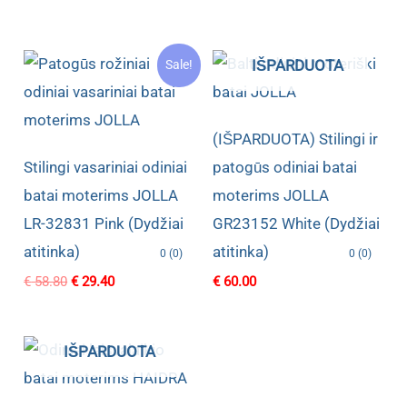
IŠPARDUOTA
Sale!
(IŠPARDUOTA) Stilingi ir
Stilingi vasariniai odiniai
patogūs odiniai batai
batai moterims JOLLA
moterims JOLLA
LR-32831 Pink (Dydžiai
GR23152 White (Dydžiai
atitinka)
atitinka)
0 (0)
0 (0)
Original
Current
€
58.80
€
29.40
€
60.00
price
price
was:
is:
€ 58.80.
€ 29.40.
IŠPARDUOTA