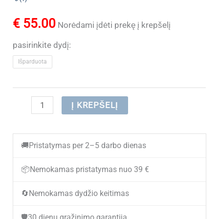
€
55.00
Norėdami įdėti prekę į krepšelį
pasirinkite dydį:
Išparduota
produkto
Į KREPŠELĮ
kiekis:
(IŠPARDUOTA)
🚚
Pristatymas per 2–5 darbo dienas
Odiniai
batai
📦
Nemokamas pristatymas nuo 39 €
moterims
🔄
Nemokamas dydžio keitimas
JOLLA
GR32727
🛡️
30 dienų grąžinimo garantija