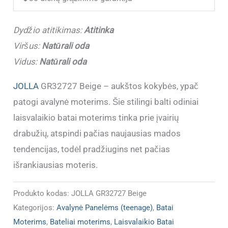
Beige
(Dydžiai
Dydžio atitikimas:
Atitinka
atitinka)
Viršus:
Natūrali oda
Vidus:
Natūrali oda
JOLLA
GR32727 Beige – aukštos kokybės, ypač
patogi avalynė moterims. Šie stilingi balti odiniai
laisvalaikio batai moterims tinka prie įvairių
drabužių, atspindi pačias naujausias mados
tendencijas, todėl pradžiugins net pačias
išrankiausias moteris.
Produkto kodas:
JOLLA GR32727 Beige
Kategorijos:
Avalynė Panelėms (teenage)
,
Batai
Moterims
,
Bateliai moterims
,
Laisvalaikio Batai