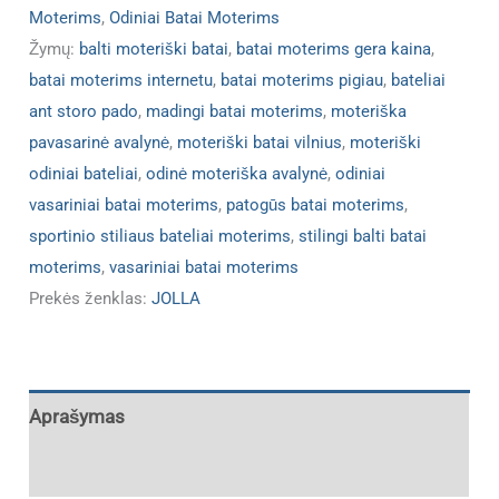
Moterims
,
Odiniai Batai Moterims
Žymų:
balti moteriški batai
,
batai moterims gera kaina
,
batai moterims internetu
,
batai moterims pigiau
,
bateliai
ant storo pado
,
madingi batai moterims
,
moteriška
pavasarinė avalynė
,
moteriški batai vilnius
,
moteriški
odiniai bateliai
,
odinė moteriška avalynė
,
odiniai
vasariniai batai moterims
,
patogūs batai moterims
,
sportinio stiliaus bateliai moterims
,
stilingi balti batai
moterims
,
vasariniai batai moterims
Prekės ženklas:
JOLLA
Aprašymas
Papildoma informacija