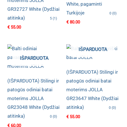
moterims JOLLA
White, pagaminti
GR32727 White (Dydžiai
Turkijoje
0 (0)
atitinka)
5 (1)
€
80.00
€
55.00
IŠPARDUOTA
IŠPARDUOTA
(IŠPARDUOTA) Stilingi ir
(IŠPARDUOTA) Stilingi ir
patogūs odiniai batai
patogūs odiniai batai
moterims JOLLA
moterims JOLLA
GR23647 White (Dydžiai
GR23048 White (Dydžiai
atitinka)
0 (0)
atitinka)
€
55.00
0 (0)
€
60.00