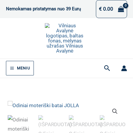
Pereiti
€
0.00
Nemokamas pristatymas nuo 39 Eurų
prie
turinio
Paieška
MENIU