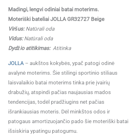
Madingi, lengvi odiniai batai moterims.
Moteriški bateliai JOLLA GR32727 Beige
Viršus:
Natūrali oda
Vidus:
Natūrali oda
Dydžio atitikimas:
Atitinka
JOLLA
– aukštos kokybės, ypač patogi odinė
avalynė moterims. Šie stilingi sportinio stiliaus
laisvalaikio batai moterims tinka prie įvairių
drabužių, atspindi pačias naujausias mados
tendencijas, todėl pradžiugins net pačias
išrankiausias moteris. Dėl minkštos odos ir
patogaus amortizuojančio pado šie moteriški batai
išsiskiria ypatingu patogumu.