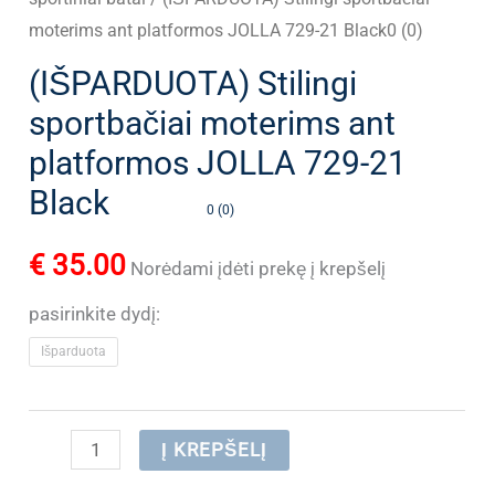
moterims ant platformos JOLLA 729-21 Black0 (0)
(IŠPARDUOTA) Stilingi
sportbačiai moterims ant
platformos JOLLA 729-21
Black
0 (0)
€
35.00
Norėdami įdėti prekę į krepšelį
pasirinkite dydį:
Išparduota
produkto
Į KREPŠELĮ
kiekis: