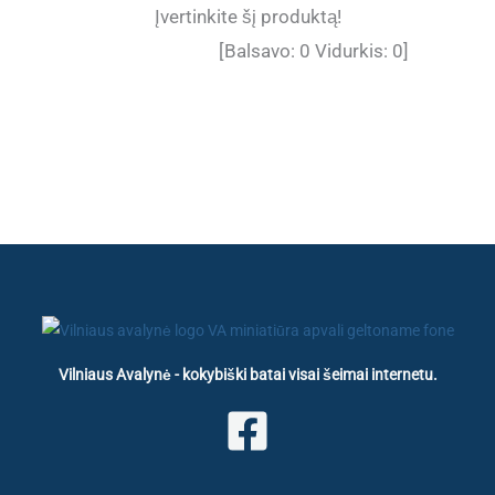
Įvertinkite šį produktą!
[Balsavo:
0
Vidurkis:
0
]
Vilniaus Avalynė - kokybiški batai visai šeimai internetu.