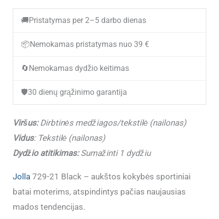
(IŠPARDUOTA)
🚚
Pristatymas per 2–5 darbo dienas
Stilingi
sportbačiai
📦
Nemokamas pristatymas nuo 39 €
moterims
🔄
Nemokamas dydžio keitimas
ant
platformos
🛡️
30 dienų grąžinimo garantija
JOLLA
729-
Viršus:
Dirbtinės medžiagos/tekstilė (nailonas)
21
Vidus
: Tekstilė (nailonas)
Black
Dydžio atitikimas:
Sumažinti 1 dydžiu
Jolla
729-21 Black – aukštos kokybės sportiniai
batai moterims, atspindintys pačias naujausias
mados tendencijas.