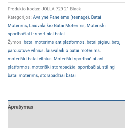
Produkto kodas:
JOLLA 729-21 Black
Kategorijos:
Avalynė Panelėms (teenage)
,
Batai
Moterims
,
Laisvalaikio Batai Moterims
,
Moteriški
sportbačiai ir sportiniai batai
Žymos:
batai moterims ant platformos
,
batai pigiau
,
batų
parduotuvė vilnius
,
laisvalaikio batai moterims
,
moteriški batai vilnius
,
Moteriški sportbačiai ant
platformos
,
moteriški storapadžiai sportbačiai
,
stilingi
batai moterims
,
storapadžiai batai
Aprašymas
Papildoma informacija