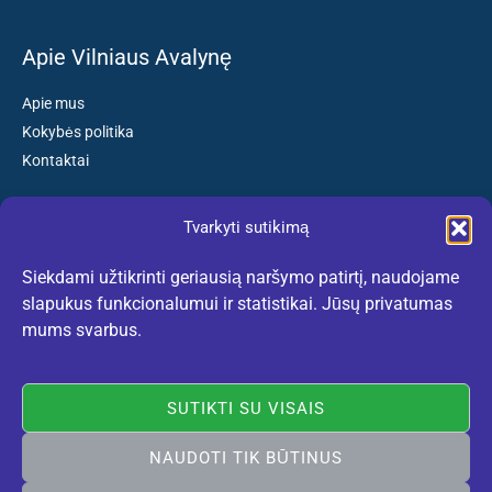
Apie Vilniaus Avalynę
Apie mus
Kokybės politika
Kontaktai
Tvarkyti sutikimą
Susisiekite:
Siekdami užtikrinti geriausią naršymo patirtį, naudojame
El. paštas: kokybiskibatai@gmail.com
slapukus funkcionalumui ir statistikai. Jūsų privatumas
Tel. +370 659 77132
mums svarbus.
(Darbo dienomis nuo 10:30 iki 18:30 val.)
SUTIKTI SU VISAIS
NAUDOTI TIK BŪTINUS
Rekomenduojame:
lietuviskidirzai.lt