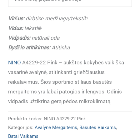
NINO
A4229-
Viršus:
dirbtinė medžiaga/tekstilė
22
Vidus:
tekstilė
Pink
Vidpadis:
natūrali oda
(31-
Dydžio atitikimas:
Atitinka
36)
NINO
A4229-22 Pink – aukštos kokybės vaikiška
vasarinė avalynė, atitinkanti griežčiausius
reikalavimus. Šios sportinio stiliaus basutės
mergaitėms yra labai patogios ir lengvos. Odinis
vidpadis užtikrina gerą pėdos mikroklimatą.
Produkto kodas:
NINO A4229-22 Pink
Kategorijos:
Avalynė Mergaitėms
,
Basutės Vaikams
,
Batai Vaikams