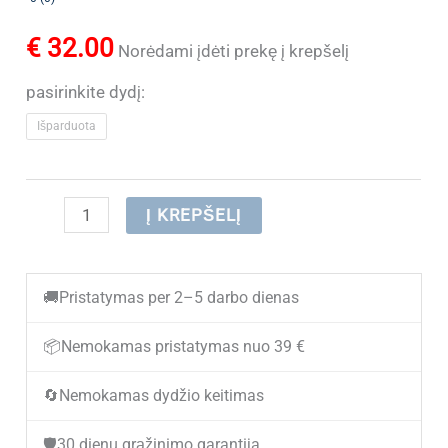
€
32.00
Norėdami įdėti prekę į krepšelį
pasirinkite dydį:
Išparduota
produkto
Į KREPŠELĮ
kiekis:
(IŠPARDUOTA)
🚚
Pristatymas per 2–5 darbo dienas
Stilingos
ir
📦
Nemokamas pristatymas nuo 39 €
lengvos
🔄
Nemokamas dydžio keitimas
basutės
mergaitėms
🛡️
30 dienų grąžinimo garantija