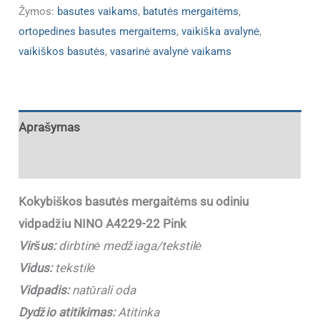
Žymos:
basutes vaikams
,
batutės mergaitėms
,
ortopedines basutes mergaitems
,
vaikiška avalynė
,
vaikiškos basutės
,
vasarinė avalynė vaikams
Aprašymas
Papildoma informacija
Kokybiškos basutės mergaitėms su odiniu
vidpadžiu NINO A4229-22 Pink
Viršus:
dirbtinė medžiaga/tekstilė
Vidus:
tekstilė
Vidpadis:
natūrali oda
Dydžio atitikimas:
Atitinka