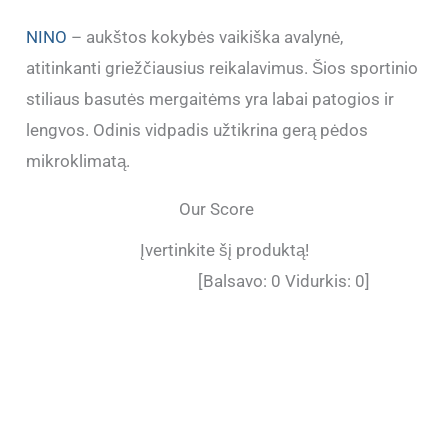
NINO
– aukštos kokybės vaikiška avalynė,
atitinkanti griežčiausius reikalavimus. Šios sportinio
stiliaus basutės mergaitėms yra labai patogios ir
lengvos. Odinis vidpadis užtikrina gerą pėdos
mikroklimatą.
Our Score
Įvertinkite šį produktą!
[Balsavo:
0
Vidurkis:
0
]