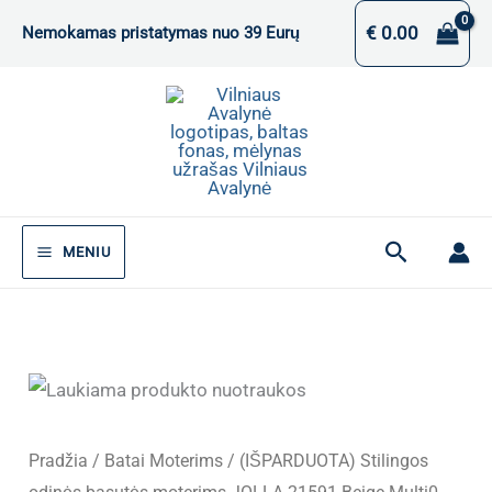
Pereiti
€
0.00
Nemokamas pristatymas nuo 39 Eurų
prie
turinio
Paieška
MENIU
Pradžia
/
Batai Moterims
/ (IŠPARDUOTA) Stilingos