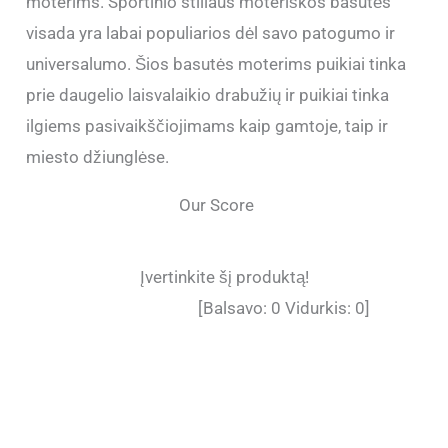
moterims. Sportinio stiliaus moteriškos basutės
visada yra labai populiarios dėl savo patogumo ir
universalumo. Šios basutės moterims puikiai tinka
prie daugelio laisvalaikio drabužių ir puikiai tinka
ilgiems pasivaikščiojimams kaip gamtoje, taip ir
miesto džiunglėse.
Our Score
Įvertinkite šį produktą!
[Balsavo:
0
Vidurkis:
0
]