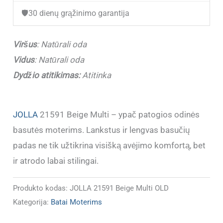
🛡️
30 dienų grąžinimo garantija
Viršus
:
Natūrali oda
Vidus
: Natūrali oda
Dydžio atitikimas:
Atitinka
JOLLA
21591 Beige Multi – ypač patogios odinės
basutės moterims. Lankstus ir lengvas basučių
padas ne tik užtikrina visišką avėjimo komfortą, bet
ir atrodo labai stilingai.
Produkto kodas:
JOLLA 21591 Beige Multi OLD
Kategorija:
Batai Moterims