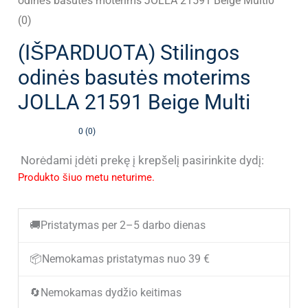
odinės basutės moterims JOLLA 21591 Beige Multi0
(0)
(IŠPARDUOTA) Stilingos
odinės basutės moterims
JOLLA 21591 Beige Multi
0 (0)
Norėdami įdėti prekę į krepšelį pasirinkite dydį:
Produkto šiuo metu neturime.
🚚
Pristatymas per 2–5 darbo dienas
📦
Nemokamas pristatymas nuo 39 €
🔄
Nemokamas dydžio keitimas