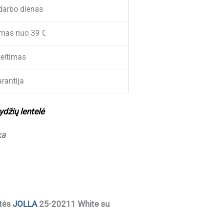
darbo dienas
mas nuo 39 €
eitimas
rantija
ydžių lentelė
ka
utės
JOLLA
25-20211 White su