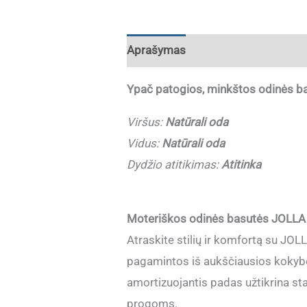
Aprašymas
Papildoma informaci
Ypač patogios, minkštos odinės 
Viršus:
Natūrali oda
Vidus:
Natūrali oda
Dydžio atitikimas:
Atitinka
Moteriškos odinės basutės JOLLA su
Atraskite stilių ir komfortą su JOL
pagamintos iš aukščiausios kokybės
amortizuojantis padas užtikrina st
progoms.