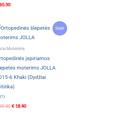
was:
is:
65.90
€ 58.90.
€ 35.80.
Sale!
tai Moterims
rtopedinės įspiriamos
lepetės moterims JOLLA
015-6 Khaki (Dydžiai
itinka)
(1)
Original
Current
30.80
€
18.40
price
price
was:
is:
€ 30.80.
€ 18.40.