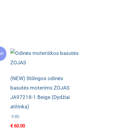
le!
(NEW) Stilingos odinės
basutės moterims ZOJAS
JA97218-1 Beige (Dydžiai
atitinka)
0 (0)
€
60.00