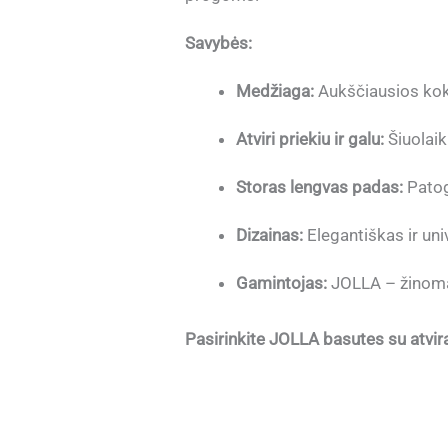
Savybės:
Medžiaga:
Aukščiausios koky
Atviri priekiu ir galu:
Šiuolaik
Storas lengvas padas:
Patog
Dizainas:
Elegantiškas ir univ
Gamintojas:
JOLLA – žinomas
Pasirinkite JOLLA basutes su atvirai