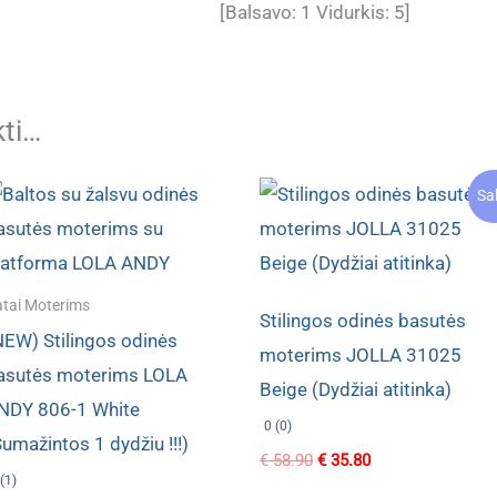
[Balsavo:
1
Vidurkis:
5
]
kti…
Sa
tai Moterims
Stilingos odinės basutės
NEW) Stilingos odinės
moterims JOLLA 31025
asutės moterims LOLA
Beige (Dydžiai atitinka)
NDY 806-1 White
0 (0)
Sumažintos 1 dydžiu !!!)
Original
Current
€
58.90
€
35.80
price
price
(1)