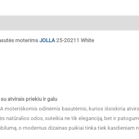
ja
basutės moterims
JOLLA
25-20211 White
 atvirais priekiu ir galu
LA moteriškomis odinėmis basutėmis, kurios išsiskiria atvirai
 natūralios odos, suteikia ne tik eleganciją, bet ir patogum
abilumą, o modernus dizainas puikiai tinka tiek kasdieniam n