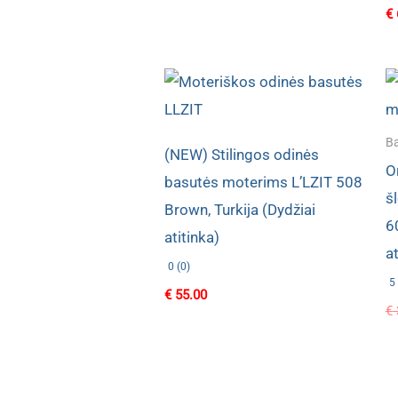
price
price
€
was:
is:
€ 55.60.
€ 29.80.
Ba
(NEW) Stilingos odinės
O
basutės moterims L’LZIT 508
š
Brown, Turkija (Dydžiai
6
atitinka)
at
0 (0)
5 
€
55.00
€