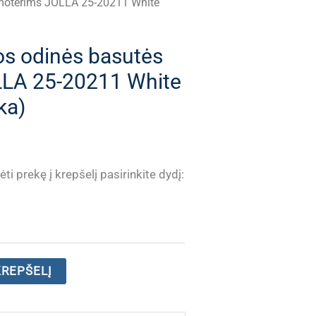
 moterims JOLLA 25-20211 White
os odinės basutės
LA 25-20211 White
ka)
ti prekę į krepšelį pasirinkite dydį:
KREPŠELĮ