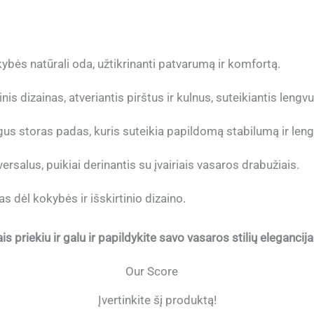
bės natūrali oda, užtikrinanti patvarumą ir komfortą.
inis dizainas, atveriantis pirštus ir kulnus, suteikiantis le
us storas padas, kuris suteikia papildomą stabilumą ir len
ersalus, puikiai derinantis su įvairiais vasaros drabužiais.
 dėl kokybės ir išskirtinio dizaino.
s priekiu ir galu ir papildykite savo vasaros stilių elegancija
Our Score
Įvertinkite šį produktą!