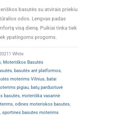
riškos basutės su atvirais priekiu
atūralios odos. Lengvas padas
mfortą visą dieną. Puikiai tinka tiek
tiek ypatingoms progoms.
20211 White
s
,
Moteriškos Basutės
asutės
,
basutės ant platformos
,
utės moterims Vilnius
,
batai
oterims pigiau
,
batų parduotuvė
s basutės
,
moteriška vasarinė
terims
,
odines moteriskos basutes
,
,
sportines basutes moterims