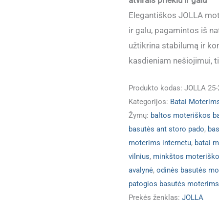
Elegantiškos JOLLA mote
ir galu, pagamintos iš n
užtikrina stabilumą ir ko
kasdieniam nešiojimui, 
Produkto kodas:
JOLLA 25-
Kategorijos:
Batai Moterim
Žymų:
baltos moteriškos b
basutės ant storo pado
,
bas
moterims internetu
,
batai m
vilnius
,
minkštos moteriško
avalynė
,
odinės basutės mo
patogios basutės moterims
Prekės ženklas:
JOLLA