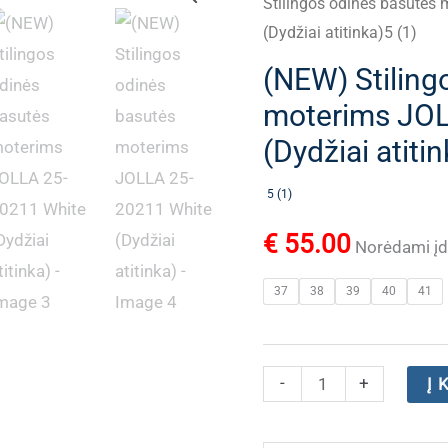
Stilingos odinės basutės
(Dydžiai atitinka)5 (1)
(NEW) Stiling
moterims JOL
(Dydžiai atitin
5 (1)
€
55.00
Norėdami įdė
37
38
39
40
41
produkto
-
+
Į 
kiekis:
(NEW)