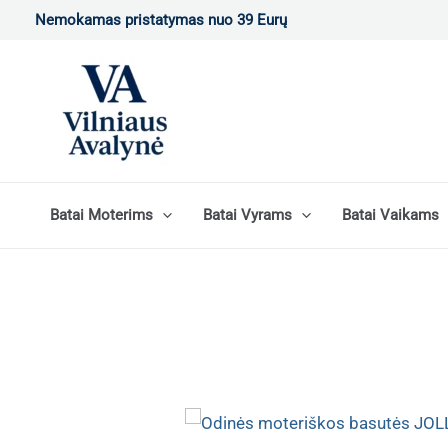
Pereiti
Nemokamas pristatymas nuo 39 Eurų
prie
turinio
Batai Moterims
Batai Vyrams
Batai Vaikams