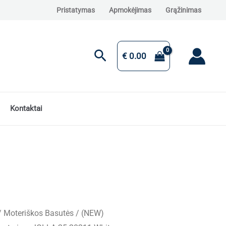
Pristatymas
Apmokėjimas
Grąžinimas
Paieška
€
0.00
Kontaktai
/
Moteriškos Basutės
/ (NEW)