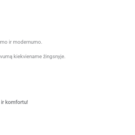
ngvumo ir modernumo.
gvumą kiekviename žingsnyje.
 ir komfortu!