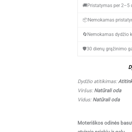
🚚
Pristatymas per 2–5 
Stilingos
odinės
📦
Nemokamas pristaty
basutės
🔄
Nemokamas dydžio k
moterims
JOLLA
🛡️
30 dienų grąžinimo ga
25-
20211
D
White
(Dydžiai
Dydžio atitikimas:
Atitin
atitinka)
Viršus:
Natūrali oda
Vidus:
Natūrali oda
Moteriškos odinės bas
atvirais priekiu ir galu