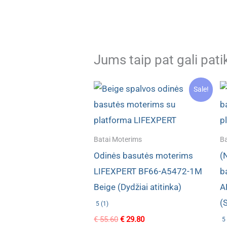
Jums taip pat gali pati
Sale!
Batai Moterims
Ba
Odinės basutės moterims
(
LIFEXPERT BF66-A5472-1M
b
Beige (Dydžiai atitinka)
A
(
5 (1)
Original
Current
€
55.60
€
29.80
5 