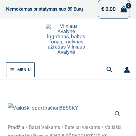
Pereiti
€
0.00
Nemokamas pristatymas nuo 39 Eurų
prie
turinio
Paieška
MENIU
Pradžia
/
Batai Vaikams
/
Bateliai vaikams
/ Vaikiški