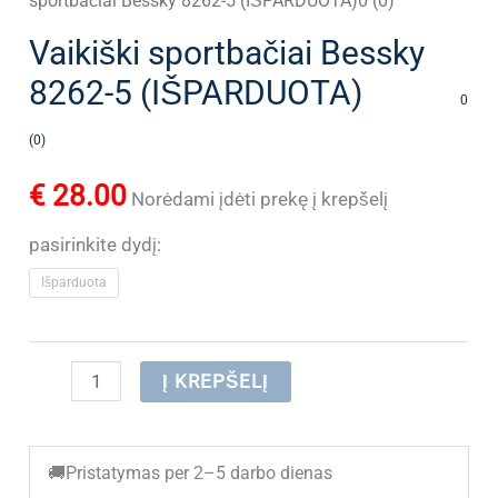
sportbačiai Bessky 8262-5 (IŠPARDUOTA)0 (0)
Vaikiški sportbačiai Bessky
8262-5 (IŠPARDUOTA)
0
(0)
€
28.00
Norėdami įdėti prekę į krepšelį
pasirinkite dydį:
Išparduota
produkto
Į KREPŠELĮ
kiekis:
Vaikiški
🚚
Pristatymas per 2–5 darbo dienas
sportbačiai