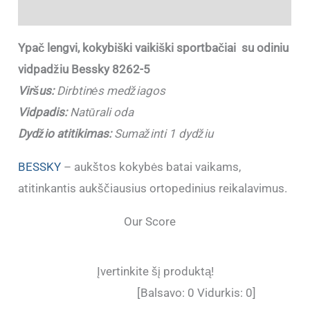
Papildoma informacija
Ypač lengvi, kokybiški vaikiški sportbačiai su odiniu
vidpadžiu Bessky 8262-5
Viršus:
Dirbtinės medžiagos
Vidpadis:
Natūrali oda
Dydžio atitikimas:
Sumažinti 1 dydžiu
BESSKY
– aukštos kokybės batai vaikams,
atitinkantis aukščiausius ortopedinius reikalavimus.
Our Score
Įvertinkite šį produktą!
[Balsavo:
0
Vidurkis:
0
]