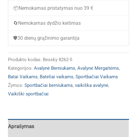
Bessky
📦
Nemokamas pristatymas nuo 39 €
8262-
🔄
Nemokamas dydžio keitimas
5
(IŠPARDUOTA)
🛡️
30 dienų grąžinimo garantija
Produkto kodas:
Bessky 8262-5
Kategorijos:
Avalynė Berniukams
,
Avalynė Mergaitėms
,
Batai Vaikams
,
Bateliai vaikams
,
Sportbačiai Vaikams
Žymos:
Sportbačiai berniukams
,
vaikiška avalynė
,
Vaikiški sportbačiai
Aprašymas