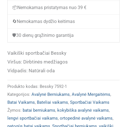
Bessky
📦
Nemokamas pristatymas nuo 39 €
7592-
🔄
Nemokamas dydžio keitimas
1
(IŠPARDUOTA)
🛡️
30 dienų grąžinimo garantija
Vaikiški sportbačiai Bessky
Viršus: Dirbtinės medžiagos
Vidpadis: Natūrali oda
Produkto kodas:
Bessky 7592-1
Kategorijos:
Avalynė Berniukams
,
Avalynė Mergaitėms
,
Batai Vaikams
,
Bateliai vaikams
,
Sportbačiai Vaikams
Žymos:
batai berniukams
,
kokybiška avalynė vaikams
,
lengvi sportbačiai vaikams
,
ortopedinė avalynė vaikams
,
patogūs batai vaikams
,
Sportbačiai berniukams
,
vaikiški