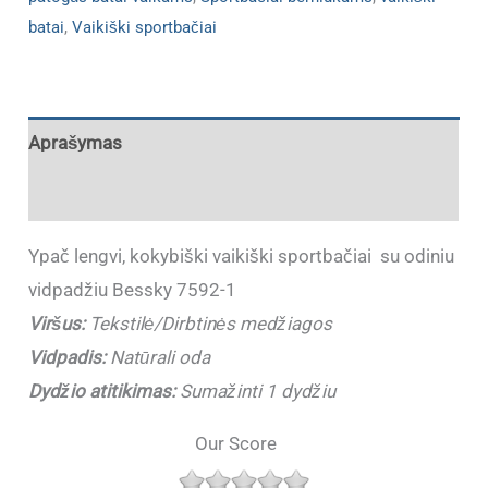
batai
,
Vaikiški sportbačiai
Aprašymas
Papildoma informacija
Ypač lengvi, kokybiški vaikiški sportbačiai su odiniu
vidpadžiu Bessky 7592-1
Viršus:
Tekstilė/Dirbtinės medžiagos
Vidpadis:
Natūrali oda
Dydžio atitikimas:
Sumažinti 1 dydžiu
Our Score