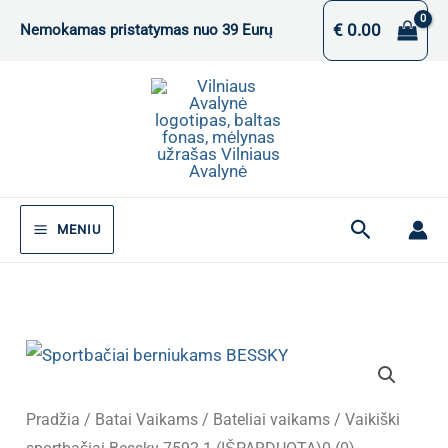
Pereiti
€
0.00
Nemokamas pristatymas nuo 39 Eurų
prie
turinio
Paieška
MENIU
Pradžia
/
Batai Vaikams
/
Bateliai vaikams
/ Vaikiški