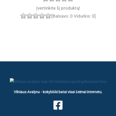
Įvertinkite šį produktą!
[Balsavo:
0
Vidurkis:
0
]
Vilniaus Avalynė - kokybiški batai visai šeimai internetu.