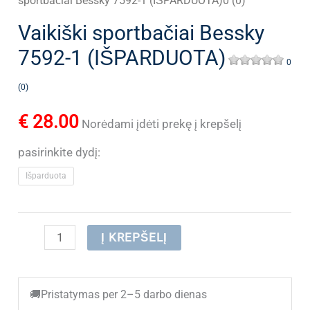
sportbačiai Bessky 7592-1 (IŠPARDUOTA)0 (0)
Vaikiški sportbačiai Bessky
7592-1 (IŠPARDUOTA)
0
(0)
€
28.00
Norėdami įdėti prekę į krepšelį
pasirinkite dydį:
Išparduota
produkto
Į KREPŠELĮ
kiekis:
Vaikiški
🚚
Pristatymas per 2–5 darbo dienas
sportbačiai