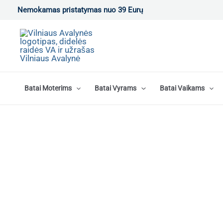
Pereiti
Nemokamas pristatymas nuo 39 Eurų
prie
turinio
Batai Moterims
Batai Vyrams
Batai Vaikams