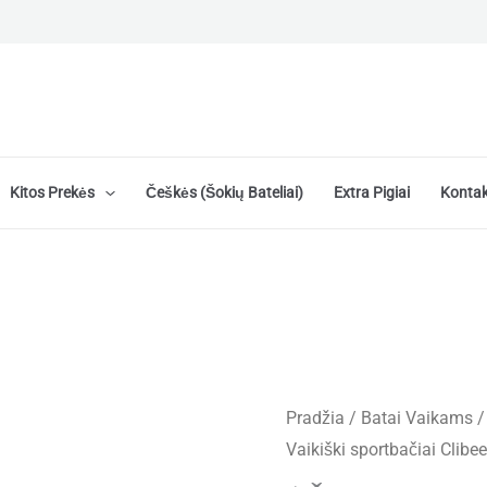
Kitos Prekės
Češkės (šokių Bateliai)
Extra Pigiai
Kontak
Pradžia
/
Batai Vaikams
Vaikiški sportbačiai Clib