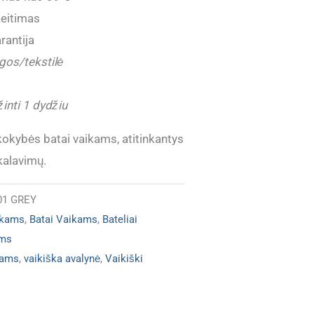
eitimas
rantija
gos/tekstilė
inti 1 dydžiu
okybės batai vaikams, atitinkantys
kalavimų.
201 GREY
ukams
,
Batai Vaikams
,
Bateliai
ams
kams
,
vaikiška avalynė
,
Vaikiški