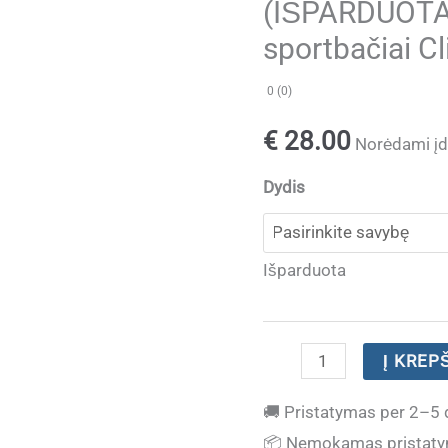
(IŠPARDUOTA)
sportbačiai C
0 (0)
€
28.00
Norėdami įdė
Dydis
Išparduota
produkto
Į KREP
kiekis:
🚚
Pristatymas per 2–5 
(IŠPARDUOTA)
📦
Nemokamas pristaty