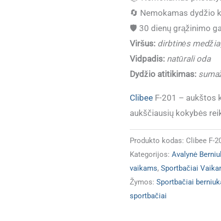
Vaikiški
🔄
Nemokamas dydžio k
sportbačiai
🛡️
30 dienų grąžinimo ga
Clibee
Viršus:
dirbtinės medžia
F201
Vidpadis:
natūrali oda
GREY
Dydžio atitikimas:
sumaž
Clibee
F-201 – aukštos k
aukščiausių kokybės rei
Produkto kodas:
Clibee F-
Kategorijos:
Avalynė Berni
vaikams
,
Sportbačiai Vaik
Žymos:
Sportbačiai berniu
sportbačiai