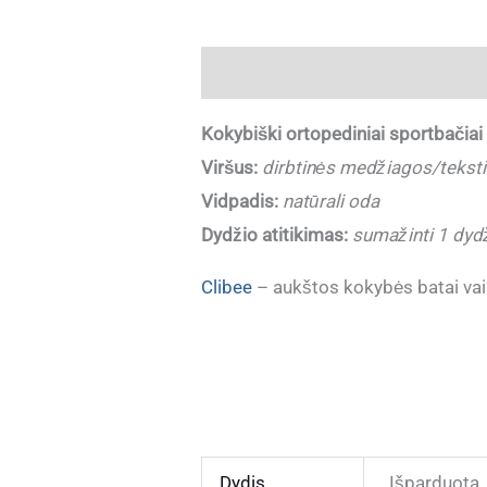
Aprašymas
Papildoma informaci
Kokybiški ortopediniai sportbačia
Viršus:
dirbtinės medžiagos/teksti
Vidpadis:
natūrali oda
Dydžio atitikimas:
sumažinti 1 dyd
Clibee
– aukštos kokybės batai vai
Dydis
Išparduota