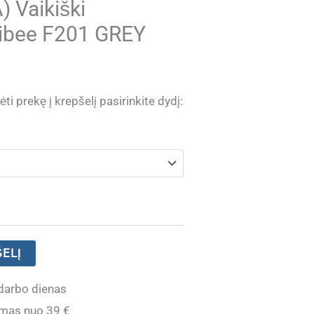
 Vaikiški
libee F201 GREY
ti prekę į krepšelį pasirinkite dydį:
ŠELĮ
darbo dienas
mas nuo 39 €