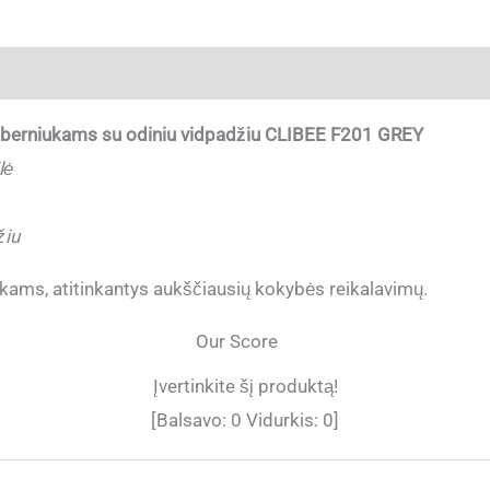
ja
i berniukams su odiniu vidpadžiu CLIBEE F201 GREY
lė
žiu
kams, atitinkantys aukščiausių kokybės reikalavimų.
Our Score
Įvertinkite šį produktą!
[Balsavo:
0
Vidurkis:
0
]