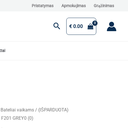
Pristatymas
Apmokėjimas
Grąžinimas
Paieška
€
0.00
tai
/
Bateliai vaikams
/ (IŠPARDUOTA)
ee F201 GREY0 (0)