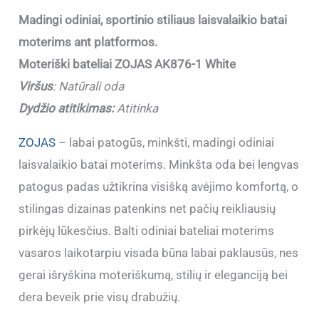
Madingi odiniai, sportinio stiliaus laisvalaikio batai
moterims ant platformos.
Moteriški bateliai ZOJAS AK876-1 White
Viršus
:
Natūrali oda
Dydžio atitikimas:
Atitinka
ZOJAS
– labai patogūs, minkšti, madingi odiniai
laisvalaikio batai moterims. Minkšta oda bei lengvas
patogus padas užtikrina visišką avėjimo komfortą, o
stilingas dizainas patenkins net pačių reikliausių
pirkėjų lūkesčius. Balti odiniai bateliai moterims
vasaros laikotarpiu visada būna labai paklausūs, nes
gerai išryškina moteriškumą, stilių ir eleganciją bei
dera beveik prie visų drabužių.