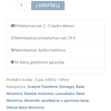
produkto
Į KREPŠELĮ
kiekis:
(IŠPARDUOTA)
🚚
Pristatymas per 2–5 darbo dienas
Vasariniai
batai
📦
Nemokamas pristatymas nuo 39 €
moterims
🔄
Nemokamas dydžio keitimas
ZOJAS
AK876-
🛡️
30 dienų grąžinimo garantija
1
White,
Produkto kodas:
Zojas AK876-1 White
Natūrali
Kategorijos:
Avalynė Panelėms (teenage)
,
Batai
oda
Moterims
,
Bateliai moterims
,
Laisvalaikio Batai
Moterims
,
Moteriški sportbačiai ir sportiniai batai
,
Odiniai Batai Moterims