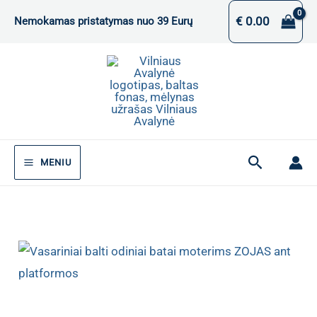
Pereiti
€
0.00
Nemokamas pristatymas nuo 39 Eurų
prie
turinio
Paieška
MENIU