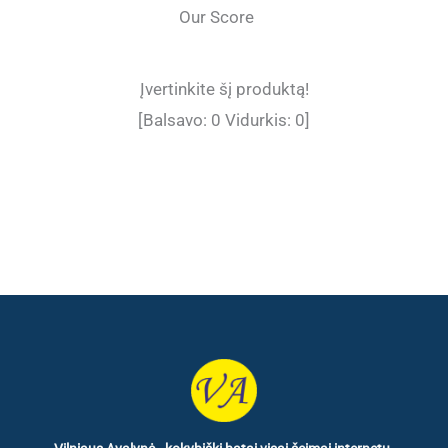
Our Score
Įvertinkite šį produktą!
[Balsavo:
0
Vidurkis:
0
]