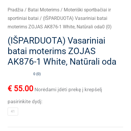
Pradžia
/
Batai Moterims
/
Moteriški sportbačiai ir
sportiniai batai
/ (IŠPARDUOTA) Vasariniai batai
moterims ZOJAS AK876-1 White, Natūrali oda0 (0)
(IŠPARDUOTA) Vasariniai
batai moterims ZOJAS
AK876-1 White, Natūrali oda
0 (0)
€
55.00
Norėdami įdėti prekę į krepšelį
pasirinkite dydį:
41