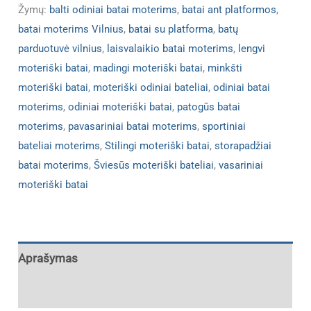
Žymų:
balti odiniai batai moterims
,
batai ant platformos
,
batai moterims Vilnius
,
batai su platforma
,
batų
parduotuvė vilnius
,
laisvalaikio batai moterims
,
lengvi
moteriški batai
,
madingi moteriški batai
,
minkšti
moteriški batai
,
moteriški odiniai bateliai
,
odiniai batai
moterims
,
odiniai moteriški batai
,
patogūs batai
moterims
,
pavasariniai batai moterims
,
sportiniai
bateliai moterims
,
Stilingi moteriški batai
,
storapadžiai
batai moterims
,
Šviesūs moteriški bateliai
,
vasariniai
moteriški batai
Aprašymas
Papildoma informacija