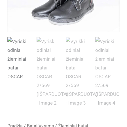
Pradžia
/
Batai Vyrams
/
Žieminiai batai