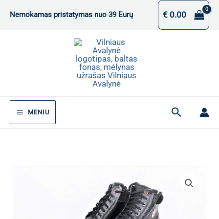
Pereiti
€
0.00
Nemokamas pristatymas nuo 39 Eurų
prie
turinio
Paieška
MENIU