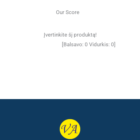
Our Score
Įvertinkite šį produktą!
[Balsavo:
0
Vidurkis:
0
]