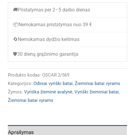
Vyriški
🚚
Pristatymas per 2–5 darbo dienas
odiniai
žieminiai
📦
Nemokamas pristatymas nuo 39 €
batai
🔄
Nemokamas dydžio keitimas
OSCAR
2/569
🛡️
30 dienų grąžinimo garantija
(IŠPARDUOTA)
Produkto kodas:
OSCAR 2/569
Kategorijos:
Odiniai vyriški batai
,
Žieminiai batai vyrams
Žymos:
Vyriška žieminė avalynė
,
Vyriški žieminiai batai
,
Žieminiai batai vyrams
Aprašymas