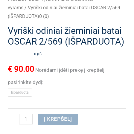
vyrams
/ Vyriški odiniai žieminiai batai OSCAR 2/569
(IŠPARDUOTA)0 (0)
Vyriški odiniai žieminiai batai
OSCAR 2/569 (IŠPARDUOTA)
0 (0)
€
90.00
Norėdami įdėti prekę į krepšelį
pasirinkite dydį:
Išparduota
produkto
Į KREPŠELĮ
kiekis: