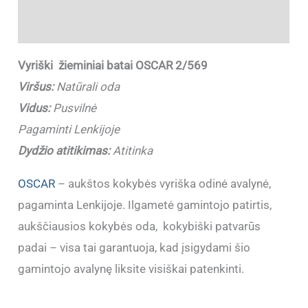
Papildoma informacija
Vyriški žieminiai batai OSCAR 2/569
Viršus:
Natūrali oda
Vidus:
Pusvilnė
Pagaminti Lenkijoje
Dydžio atitikimas:
Atitinka
OSCAR
– aukštos kokybės vyriška odinė avalynė,
pagaminta Lenkijoje. Ilgametė gamintojo patirtis,
aukščiausios kokybės oda, kokybiški patvarūs
padai – visa tai garantuoja, kad įsigydami šio
gamintojo avalynę liksite visiškai patenkinti.