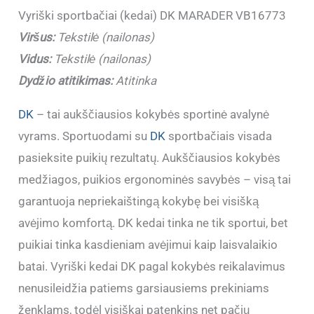
Vyriški sportbačiai (kedai) DK MARADER VB16773
Viršus:
Tekstilė (nailonas)
Vidus:
Tekstilė (nailonas)
Dydžio atitikimas:
Atitinka
DK
– tai aukščiausios kokybės sportinė avalynė
vyrams. Sportuodami su
DK
sportbačiais visada
pasieksite puikių rezultatų. Aukščiausios kokybės
medžiagos, puikios ergonominės savybės – visą tai
garantuoja nepriekaištingą kokybę bei visišką
avėjimo komfortą. DK kedai tinka ne tik sportui, bet
puikiai tinka kasdieniam avėjimui kaip laisvalaikio
batai. Vyriški kedai DK pagal kokybės reikalavimus
nenusileidžia patiems garsiausiems prekiniams
ženklams, todėl visiškai patenkins net pačių