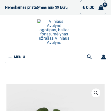
Pereiti
€
0.00
Nemokamas pristatymas nuo 39 Eurų
prie
turinio
Paieška
MENIU