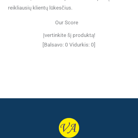
reikliausių klientų lūkesčius.
Our Score
Įvertinkite šį produktą!
[Balsavo:
0
Vidurkis:
0
]