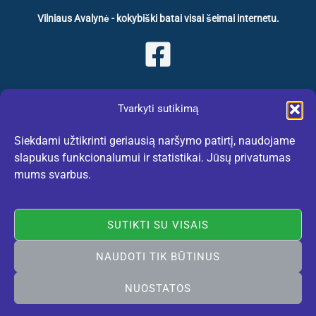
Vilniaus Avalynė - kokybiški batai visai šeimai internetu.
Informacija pirkėjams
Tvarkyti sutikimą
Pristatymo informacija
Siekdami užtikrinti geriausią naršymo patirtį, naudojame
Apmokėjimo informacija
slapukus funkcionalumui ir statistikai. Jūsų privatumas
Grąžinimo informacija
mums svarbus.
Pirkimo taisyklės
Privatumo politika
SUTIKTI SU VISAIS
Apie Vilniaus Avalynę
NAUDOTI TIK BŪTINUS
Apie mus
NUOSTATOS
Kokybės politika