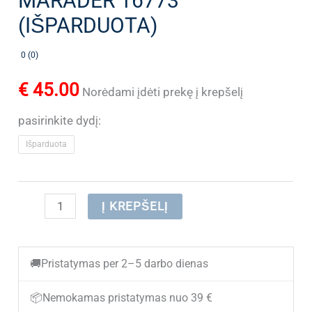
MARADER 16773
(IŠPARDUOTA)
0 (0)
€
45.00
Norėdami įdėti prekę į krepšelį
pasirinkite dydį:
Išparduota
produkto
Į KREPŠELĮ
kiekis:
Vyriški
🚚
Pristatymas per 2–5 darbo dienas
sportbačiai
DK
📦
Nemokamas pristatymas nuo 39 €
MARADER