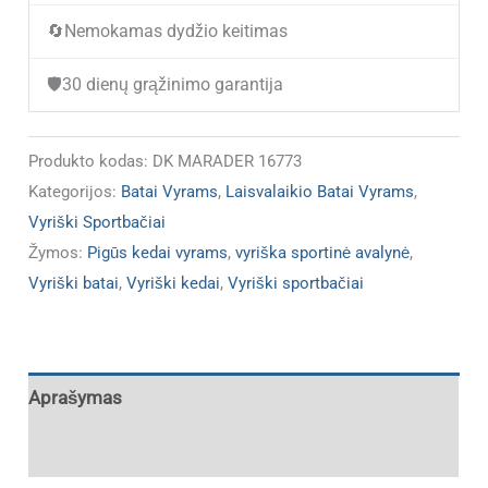
🔄
Nemokamas dydžio keitimas
16773
(IŠPARDUOTA)
🛡️
30 dienų grąžinimo garantija
Produkto kodas:
DK MARADER 16773
Kategorijos:
Batai Vyrams
,
Laisvalaikio Batai Vyrams
,
Vyriški Sportbačiai
Žymos:
Pigūs kedai vyrams
,
vyriška sportinė avalynė
,
Vyriški batai
,
Vyriški kedai
,
Vyriški sportbačiai
Aprašymas
Papildoma informacija