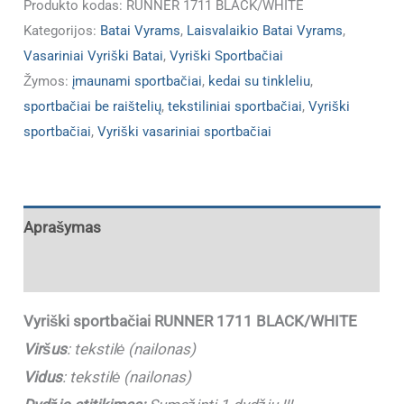
Produkto kodas:
RUNNER 1711 BLACK/WHITE
Kategorijos:
Batai Vyrams
,
Laisvalaikio Batai Vyrams
,
Vasariniai Vyriški Batai
,
Vyriški Sportbačiai
Žymos:
įmaunami sportbačiai
,
kedai su tinkleliu
,
sportbačiai be raištelių
,
tekstiliniai sportbačiai
,
Vyriški
sportbačiai
,
Vyriški vasariniai sportbačiai
Aprašymas
Papildoma informacija
Vyriški sportbačiai RUNNER 1711 BLACK/WHITE
Viršus
: tekstilė (nailonas)
Vidus
: tekstilė (nailonas)