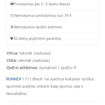
🚚
Pristatymas per 2–5 darbo dienas
Vyriški
sportbačiai
📦
Nemokamas pristatymas nuo 39 €
RUNNER
🔄
Nemokamas dydžio keitimas
1711
Black/White
🛡️
30 dienų grąžinimo garantija
Viršus
: tekstilė (nailonas)
Vidus
: tekstilė (nailonas)
Dydžio atitikimas:
Sumažinti 1 dydžiu !!!
RUNNER
1711 Black- tai aukštos kokybės vyriška
sportinė avalynė, tinkanti kaip sportui, taip ir
laisvalaikiui.