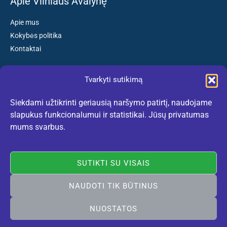
Apie Vilniaus Avalynę
Apie mus
Kokybės politika
Kontaktai
Tvarkyti sutikimą
Susisiekite:
Siekdami užtikrinti geriausią naršymo patirtį, naudojame
El. paštas: kokybiskibatai@gmail.com
slapukus funkcionalumui ir statistikai. Jūsų privatumas
Tel. +370 659 77132
mums svarbus.
(Darbo dienomis nuo 10:30 iki 18:30 val.)
SUTIKTI SU VISAIS
NAUDOTI TIK BŪTINUS
Rekomenduojame:
lietuviskidirzai.lt
© 2005-2026 Vilniaus Avalynė. Visos teisės saugomos. Sukurta
NUOSTATOS
Vilniausweb