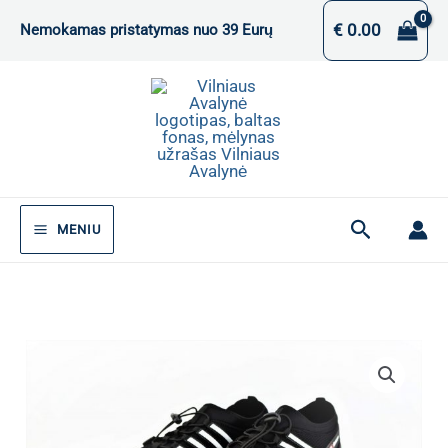
Pereiti
€
0.00
Nemokamas pristatymas nuo 39 Eurų
prie
turinio
Paieška
MENIU