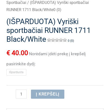
Sportbačiai
/ (IŠPARDUOTA) Vyriški sportbačiai
RUNNER 1711 Black/White0 (0)
(IŠPARDUOTA) Vyriški
sportbačiai RUNNER 1711
Black/White
0 (0)
€
40.00
Norėdami įdėti prekę į krepšelį
pasirinkite dydį:
Išparduota
produkto
Į KREPŠELĮ
kiekis:
(IŠPARDUOTA)