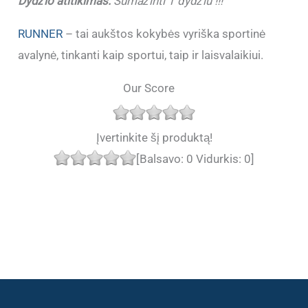
Dydžio atitikimas:
Sumažinti 1 dydžiu !!!
RUNNER
– tai aukštos kokybės vyriška sportinė
avalynė, tinkanti kaip sportui, taip ir laisvalaikiui.
Our Score
Įvertinkite šį produktą!
[Balsavo:
0
Vidurkis:
0
]