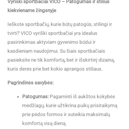
Vyriški sportbačiai VICO – Patogumas ir stilius
kiekviename žingsnyje
Ieškote sportbačių, kurie būtų patogūs, stilingi ir
tvirti? VICO vyriški sportbačiai yra idealus
pasirinkimas aktyviam gyvenimo būdui ir
kasdieniam naudojimui. Su šiais sportbačiais
pasieksite ne tik komfortą, bet ir išskirtinį dizainą,
kuris derės prie bet kokio aprangos stiliaus.
Pagrindinės savybės:
Patogumas:
Pagaminti iš aukštos kokybės
medžiagų, kurie užtikrina puikų prisitaikymą
prie pėdos formos ir suteikia maksimalų
komfortą visą dieną.