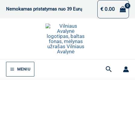
Pereiti
€
0.00
Nemokamas pristatymas nuo 39 Eurų
prie
turinio
Paieška
MENIU