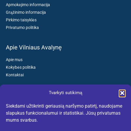
Apmokėjimo informacija
Grąžinimo informacija
Pirkimo taisyklės
Privatumo politika
Apie Vilniaus Avalynę
Apie mus
Kokybės politika
Kontaktai
Tvarkyti sutikimą
Susisiekite:
Siekdami užtikrinti geriausią naršymo patirtį, naudojame
El. paštas: kokybiskibatai@gmail.com
slapukus funkcionalumui ir statistikai. Jūsų privatumas
Tel. +370 659 77132
mums svarbus.
(Darbo dienomis nuo 10:30 iki 18:30 val.)