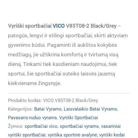
Vyriški sportbačiai
VICO
V85T08-2 Black/Grey
–
patogūs, lengvi ir stilingi sportbačiai, skirti aktyviam
gyvenimo būdui. Pagaminti iš aukštos kokybės
medžiagų, jie užtikrina komfortą ir tvirtumą visą
dieną. Tinkami tiek kasdieniam naudojimui, tiek
sportui, šie sportbačiai suteiks laisvės jausmą
kiekviename žingsnyje.
Produkto kodas:
VICO V85T08-2 Black/Grey
Kategorijos:
Batai Vyrams
,
Laisvalaikio Batai Vyrams
,
Pavasaris-ruduo vyrams
,
Vyriški Sportbačiai
Žymos:
sportbačiai vico
,
sportbačiai vyrams
,
vasariniai
vyriški sportbačiai
,
vyriška sportinė avalynė
,
vyriški kedai