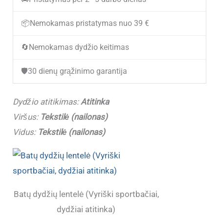
Vyriški
sportbačiai
📦
Nemokamas pristatymas nuo 39 €
VICO
🔄
Nemokamas dydžio keitimas
V85T08-
2
🛡️
30 dienų grąžinimo garantija
Black/Grey
(Dydžiai
Dydžio atitikimas:
Atitinka
atitinka)
Viršus:
Tekstilė (nailonas)
Vidus:
Tekstilė (nailonas)
Batų dydžių lentelė (Vyriški sportbačiai,
dydžiai atitinka)