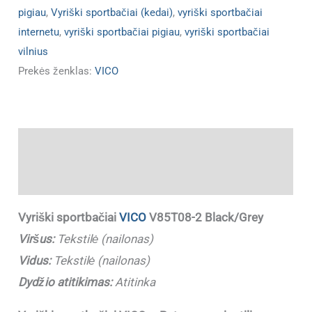
pigiau
,
Vyriški sportbačiai (kedai)
,
vyriški sportbačiai
internetu
,
vyriški sportbačiai pigiau
,
vyriški sportbačiai
vilnius
Prekės ženklas:
VICO
Aprašymas
Papildoma informacija
Vyriški sportbačiai
VICO
V85T08-2 Black/Grey
Viršus:
Tekstilė (nailonas)
Vidus:
Tekstilė (nailonas)
Dydžio atitikimas:
Atitinka