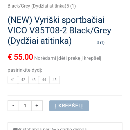
Black/Grey (Dydžiai atitinka)5 (1)
(NEW) Vyriški sportbačiai
VICO V85T08-2 Black/Grey
(Dydžiai atitinka)
5 (1)
€
55.00
Norėdami įdėti prekę į krepšelį
pasirinkite dydį:
41
42
43
44
45
produkto
-
+
Į KREPŠELĮ
kiekis:
(NEW)
🚚
Pristatymas per 2–5 darbo dienas