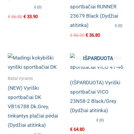
sportbačiai RUNNER
0 (0)
23679 Black (Dydžiai
Original
Current
€
56.80
€
33.90
price
price
atitinka)
0 (0)
was:
is:
€ 56.80.
€ 33.90.
Original
Current
€
56.90
€
36.80
price
price
was:
is:
€ 56.90.
€ 36.80.
IŠPARDUOTA
Batai Vyrams
(IŠPARDUOTA) Vyriški
(NEW) Vyriški
sportbačiai VICO
sportbačiai DK
23N58-2 Black/Grey
VB16788 Dk.Grey,
(Dydžiai atitinka)
tinkantys plačiai pėdai
0 (0)
(Dydžiai atitinka)
€
64.80