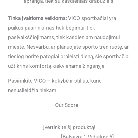
apranga, tiek su kasdieniais drabužiais.
Tinka įvairioms veikloms:
VICO sportbačiai yra
puikus pasirinkimas tiek bėgimui, tiek
pasivaikščiojimams, tiek kasdieniam naudojimui
mieste. Nesvarbu, ar planuojate sporto treniruotę, ar
tiesiog norite patogiai praleisti dieną, šie sportbačiai
užtikrins komfortą kiekviename žingsnyje.
Pasirinkite VICO – kokybė ir stilius, kurie
nenusileidžia niekam!
Our Score
Įvertinkite šį produktą!
[Balsavo:
1
Vidurkis:
5
]