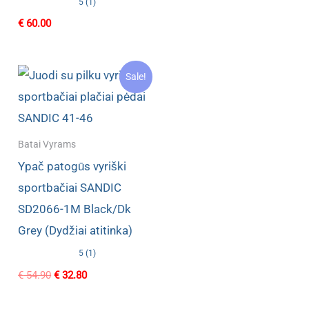
5 (1)
€
60.00
Sale!
Batai Vyrams
Ypač patogūs vyriški
sportbačiai SANDIC
SD2066-1M Black/Dk
Grey (Dydžiai atitinka)
5 (1)
Original
Current
€
54.90
€
32.80
price
price
was:
is: