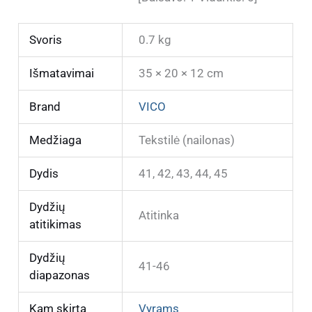
Svoris
0.7 kg
Išmatavimai
35 × 20 × 12 cm
Brand
VICO
Medžiaga
Tekstilė (nailonas)
Dydis
41, 42, 43, 44, 45
Dydžių
Atitinka
atitikimas
Dydžių
41-46
diapazonas
Kam skirta
Vyrams