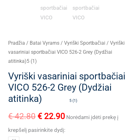
Pradžia
/
Batai Vyrams
/
Vyriški Sportbačiai
/ Vyriški
vasariniai sportbačiai VICO 526-2 Grey (Dydžiai
atitinka)5 (1)
Vyriški vasariniai sportbačiai
VICO 526-2 Grey (Dydžiai
atitinka)
5 (1)
Original
Current
€
42.80
€
22.90
Norėdami įdėti prekę į
price
price
krepšelį pasirinkite dydį: