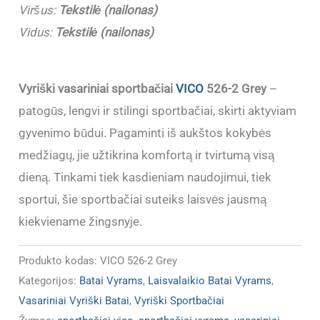
Viršus:
Tekstilė (nailonas)
Vidus:
Tekstilė (nailonas)
Vyriški vasariniai sportbačiai
VICO
526-2 Grey
–
patogūs, lengvi ir stilingi sportbačiai, skirti aktyviam
gyvenimo būdui. Pagaminti iš aukštos kokybės
medžiagų, jie užtikrina komfortą ir tvirtumą visą
dieną. Tinkami tiek kasdieniam naudojimui, tiek
sportui, šie sportbačiai suteiks laisvės jausmą
kiekviename žingsnyje.
Produkto kodas:
VICO 526-2 Grey
Kategorijos:
Batai Vyrams
,
Laisvalaikio Batai Vyrams
,
Vasariniai Vyriški Batai
,
Vyriški Sportbačiai