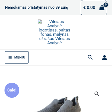
Pereiti
€
0.00
Nemokamas pristatymas nuo 39 Eurų
prie
turinio
Paieška
MENIU
Sale!