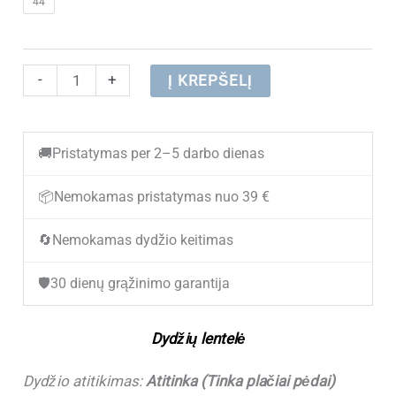
44
was:
is:
€ 42.80.
€ 22.90.
produkto
-
+
Į KREPŠELĮ
kiekis:
Vyriški
🚚
Pristatymas per 2–5 darbo dienas
vasariniai
sportbačiai
📦
Nemokamas pristatymas nuo 39 €
VICO
🔄
Nemokamas dydžio keitimas
526-
2
🛡️
30 dienų grąžinimo garantija
Grey
(Dydžiai
Dydžių lentelė
atitinka)
Dydžio atitikimas:
Atitinka (Tinka plačiai pėdai)