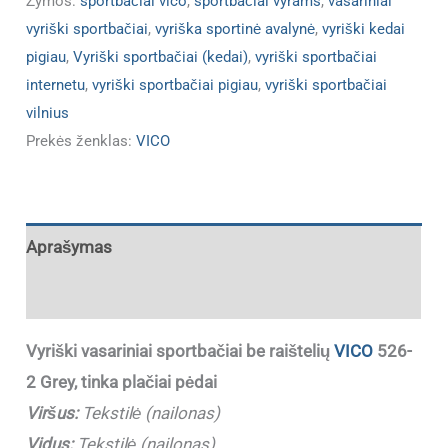
Žymos:
sportbačiai vico
,
sportbačiai vyrams
,
vasariniai
vyriški sportbačiai
,
vyriška sportinė avalynė
,
vyriški kedai
pigiau
,
Vyriški sportbačiai (kedai)
,
vyriški sportbačiai
internetu
,
vyriški sportbačiai pigiau
,
vyriški sportbačiai
vilnius
Prekės ženklas:
VICO
Aprašymas
Papildoma informacija
Vyriški vasariniai sportbačiai be raištelių
VICO
526-
2 Grey, tinka plačiai pėdai
Viršus:
Tekstilė (nailonas)
Vidus:
Tekstilė (nailonas)