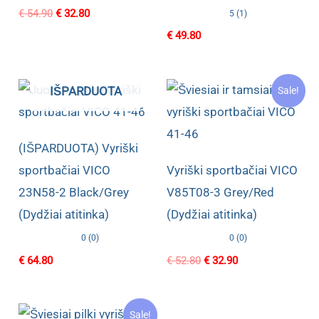
Original
Current
€
54.90
€
32.80
5 (1)
price
price
€
49.80
was:
is:
€ 54.90.
€ 32.80.
IŠPARDUOTA
Sale!
(IŠPARDUOTA) Vyriški
sportbačiai VICO
Vyriški sportbačiai VICO
23N58-2 Black/Grey
V85T08-3 Grey/Red
(Dydžiai atitinka)
(Dydžiai atitinka)
0 (0)
0 (0)
Original
Current
€
64.80
€
52.80
€
32.90
price
price
was:
is:
€ 52.80.
€ 32.90.
Sale!