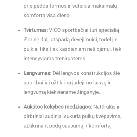
prie pėdos formos ir suteikia maksimalų
komfortą visą dieną.
Tvirtumas:
VICO sportbačiai turi specialią
išorinę dalį, atsparią dėvėjimuisi, todėl jie
puikiai tiks tiek kasdieniam nešiojimui, tiek
intensyvioms treniruotėms.
Lengvumas:
Dėl lengvos konstrukcijos šie
sportbačiai užtikrina judėjimo laisvę ir
lengvumą kiekviename žingsnyje.
Aukštos kokybės medžiagos:
Natūralūs ir
dirbtiniai audiniai sukuria puikų kvėpavimą,
užtikrinant pėdų sausumą ir komfortą.