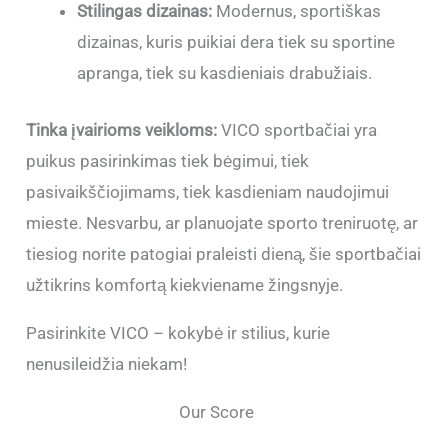
Stilingas dizainas:
Modernus, sportiškas
dizainas, kuris puikiai dera tiek su sportine
apranga, tiek su kasdieniais drabužiais.
Tinka įvairioms veikloms:
VICO sportbačiai yra
puikus pasirinkimas tiek bėgimui, tiek
pasivaikščiojimams, tiek kasdieniam naudojimui
mieste. Nesvarbu, ar planuojate sporto treniruotę, ar
tiesiog norite patogiai praleisti dieną, šie sportbačiai
užtikrins komfortą kiekviename žingsnyje.
Pasirinkite VICO – kokybė ir stilius, kurie
nenusileidžia niekam!
Our Score