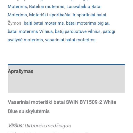
Moterims
,
Bateliai moterims
,
Laisvalaikio Batai
Moterims
,
Moteriški sportbačiai ir sportiniai batai
Žymos:
balti batai moterims
,
batai moterims pigiau
,
batai moterims Vilnius
,
batų parduotuvė vilnius
,
patogi
avalynė moterims
,
vasariniai batai moterims
Aprašymas
Papildoma informacija
Vasariniai moteriški batai SWIN BY1509-2 White
Blue su skylutėmis
Viršus:
Dirbtinės medžiagos