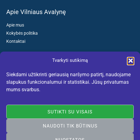
Apie Vilniaus Avalynę
Apie mus
Kokybės politika
Kontaktai
Tvarkyti sutikimą
Susisiekite:
Siekdami užtikrinti geriausią naršymo patirtį, naudojame
El. paštas: kokybiskibatai@gmail.com
slapukus funkcionalumui ir statistikai. Jūsų privatumas
Tel. +370 659 77132
mums svarbus.
(Darbo dienomis nuo 10:30 iki 18:30 val.)
SUTIKTI SU VISAIS
NAUDOTI TIK BŪTINUS
Rekomenduojame:
lietuviskidirzai.lt
© 2005-2026 Vilniaus Avalynė. Visos teisės saugomos. Sukurta
NUOSTATOS