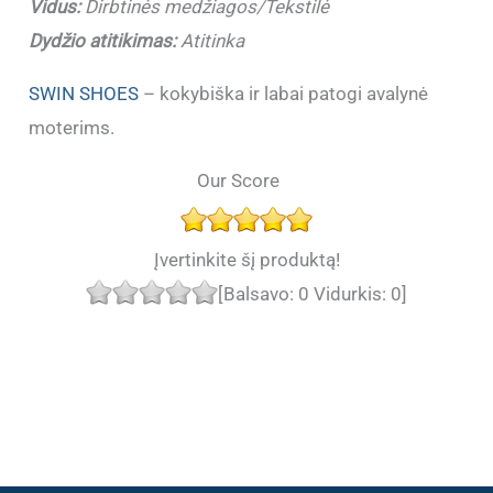
Vidus:
Dirbtinės medžiagos/Tekstilė
Dydžio atitikimas:
Atitinka
SWIN SHOES
– kokybiška ir labai patogi avalynė
moterims.
Our Score
Įvertinkite šį produktą!
[Balsavo:
0
Vidurkis:
0
]