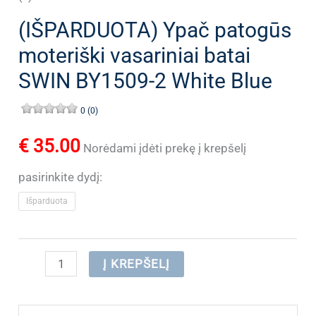
(IŠPARDUOTA) Ypač patogūs
moteriški vasariniai batai
SWIN BY1509-2 White Blue
0 (0)
€
35.00
Norėdami įdėti prekę į krepšelį
pasirinkite dydį:
Išparduota
produkto
Į KREPŠELĮ
kiekis:
(IŠPARDUOTA)