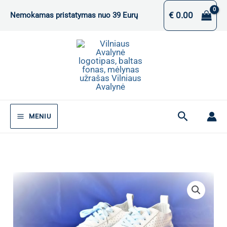
Pereiti
€
0.00
Nemokamas pristatymas nuo 39 Eurų
prie
turinio
Paieška
MENIU