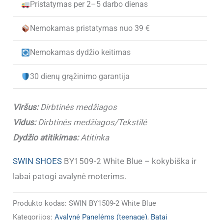
Pristatymas per 2–5 darbo dienas
Ypač
patogūs
Nemokamas pristatymas nuo 39 €
moteriški
Nemokamas dydžio keitimas
vasariniai
batai
30 dienų grąžinimo garantija
SWIN
BY1509-
Viršus:
Dirbtinės medžiagos
2
Vidus:
Dirbtinės medžiagos/Tekstilė
White
Dydžio atitikimas:
Atitinka
Blue
SWIN SHOES
BY1509-2 White Blue – kokybiška ir
labai patogi avalynė moterims.
Produkto kodas:
SWIN BY1509-2 White Blue
Kategorijos:
Avalynė Panelėms (teenage)
,
Batai