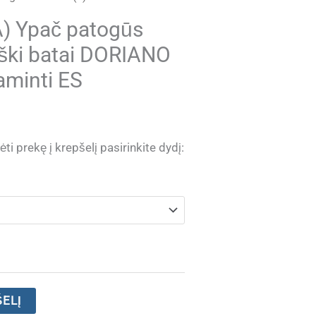
) Ypač patogūs
iški batai DORIANO
aminti ES
ti prekę į krepšelį pasirinkite dydį:
ŠELĮ