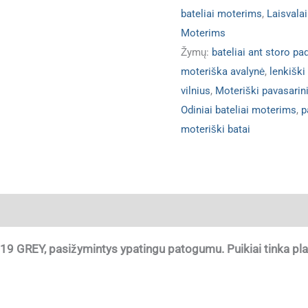
bateliai moterims
,
Laisvala
Moterims
Žymų:
bateliai ant storo pa
moteriška avalynė
,
lenkiški
vilnius
,
Moteriški pavasarini
Odiniai bateliai moterims
,
p
moteriški batai
ja
9 GREY, pasižymintys ypatingu patogumu. Puikiai tinka plač