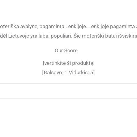
teriška avalynė, pagaminta Lenkijoje. Lenkijoje pagaminta
l Lietuvoje yra labai populiari. Šie moteriški batai išsiski
Our Score
Įvertinkite šį produktą!
[Balsavo:
1
Vidurkis:
5
]