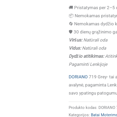
kiekis:
🚚
Pristatymas per 2–5 
(IŠPARDUOTA)
📦
Nemokamas pristaty
Ypač
🔄
Nemokamas dydžio k
patogūs
🛡️
30 dienų grąžinimo ga
odiniai
Viršus:
Natūrali oda
moteriški
Vidus:
Natūrali oda
batai
Dydžio atitikimas:
Atitin
DORIANO
Pagaminti Lenkijoje
719
Grey
DORIANO
719 Grey- tai
Pagaminti
avalynė, pagaminta Lenkij
ES
savo ypatingu patogumu
Produkto kodas:
DORIANO 7
Kategorijos:
Batai Moterim