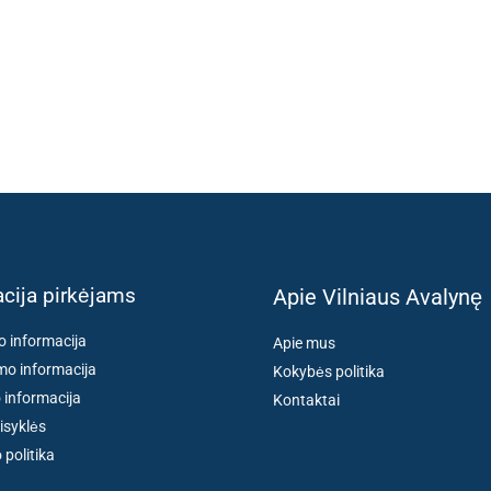
cija pirkėjams
Apie Vilniaus Avalynę
o informacija
Apie mus
o informacija
Kokybės politika
 informacija
Kontaktai
isyklės
politika