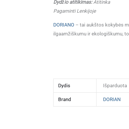
Dydžio atitikimas:
Atitinka
Pagaminti Lenkijoje
DORIANO
– tai aukštos kokybės mo
ilgaamžiškumu ir ekologiškumu, todė
Dydis
Išparduota
Brand
DORIAN