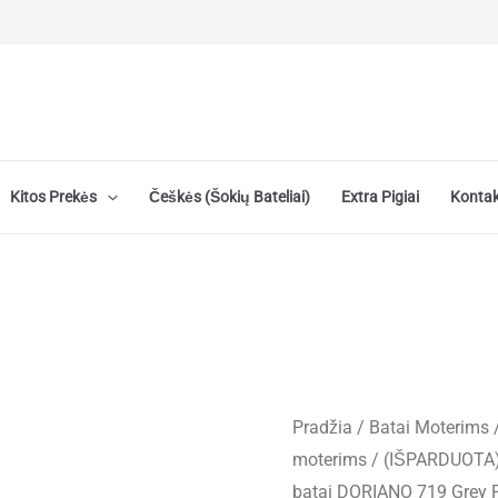
Kitos Prekės
Češkės (šokių Bateliai)
Extra Pigiai
Kontak
Pradžia
/
Batai Moterims
moterims
/ (IŠPARDUOTA) 
batai DORIANO 719 Grey P