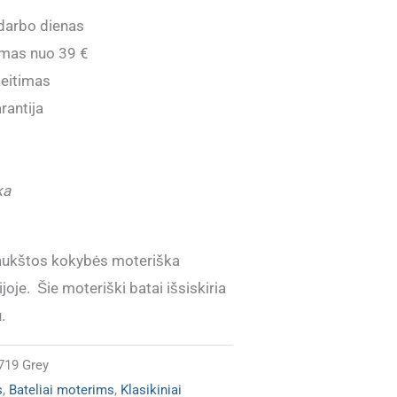
darbo dienas
mas nuo 39 €
eitimas
rantija
ka
 aukštos kokybės moteriška
oje. Šie moteriški batai išsiskiria
.
19 Grey
s
,
Bateliai moterims
,
Klasikiniai