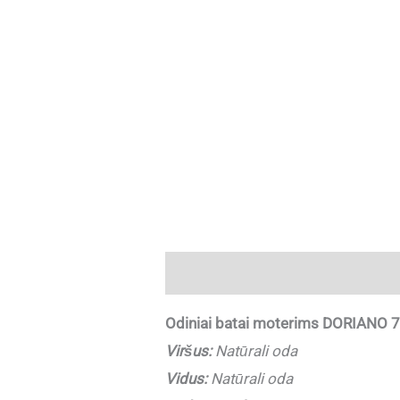
Aprašymas
Papildoma informaci
Odiniai batai moterims DORIANO 71
Viršus:
Natūrali oda
Vidus:
Natūrali oda