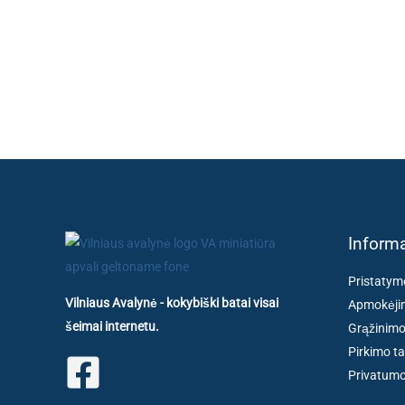
Informa
Pristatym
Vilniaus Avalynė - kokybiški batai visai
Apmokėjim
šeimai internetu.
Grąžinimo
Pirkimo ta
Privatumo 