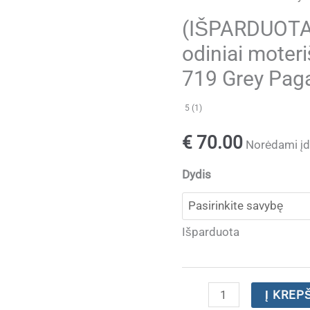
(IŠPARDUOTA
odiniai moter
719 Grey Pag
5 (1)
€
70.00
Norėdami įdė
Dydis
Išparduota
produkto
Į KREP