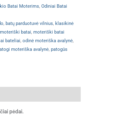
ikio Batai Moterims
,
Odiniai Batai
do
,
batų parduotuvė vilnius
,
klasikinė
 moteriški batai
,
moteriški batai
ai bateliai
,
odinė moteriška avalynė
,
atogi moteriška avalynė
,
patogūs
iai pėdai.