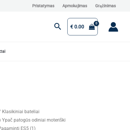
Pristatymas
Apmokėjimas
Grąžinimas
Paieška
€
0.00
tai
/
Klasikiniai bateliai
Ypač patogūs odiniai moteriški
agaminti ES5 (1)