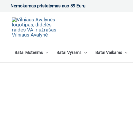
Pereiti
Nemokamas pristatymas nuo 39 Eurų
prie
turinio
Batai Moterims
Batai Vyrams
Batai Vaikams