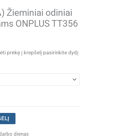
Žieminiai odiniai
kams ONPLUS TT356
ti prekę į krepšelį pasirinkite dydį:
ŠELĮ
darbo dienas