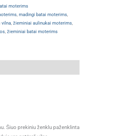
batai moterims
moterims
,
madingi batai moterims
,
 vilna
,
žieminiai aulinukai moterims
,
mos
,
žieminiai batai moterims
u. Šiuo prekiniu ženklu paženklinta