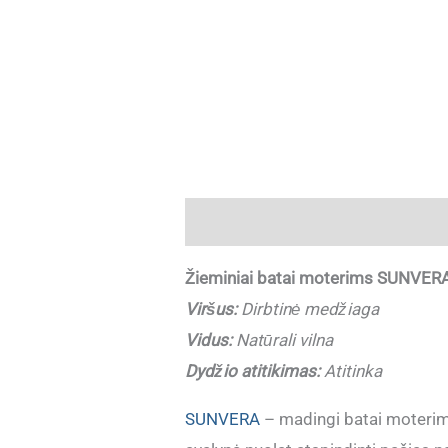
Aprašymas
Papildoma informaci
Žieminiai batai moterims SUNVER
Viršus:
Dirbtinė medžiaga
Vidus:
Natūrali vilna
Dydžio atitikimas:
Atitinka
SUNVERA
– madingi batai moterims