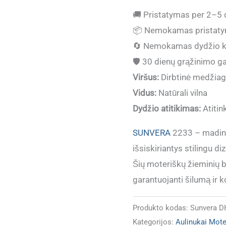
kiekis:
🚚
Pristatymas per 2–5 
(IŠPARDUOTA)
📦
Nemokamas pristaty
Žieminiai
🔄
Nemokamas dydžio k
batai
🛡️
30 dienų grąžinimo ga
moterims
Viršus:
Dirbtinė medžiag
Sunvera
Vidus:
Natūrali vilna
DH2233
Dydžio atitikimas:
Atitin
black
su
SUNVERA
2233 – mading
vilna
išsiskiriantys stilingu 
Šių moteriškų žieminių ba
garantuojanti šilumą ir 
Produkto kodas:
Sunvera D
Kategorijos:
Aulinukai Mot