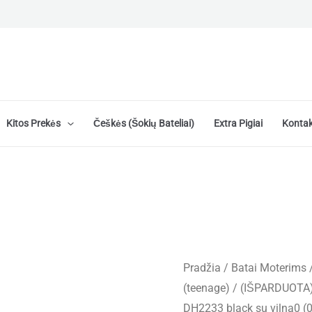
Kitos Prekės
Češkės (šokių Bateliai)
Extra Pigiai
Kontak
Pradžia
/
Batai Moterims
(teenage)
/ (IŠPARDUOTA) 
DH2233 black su vilna0 (0