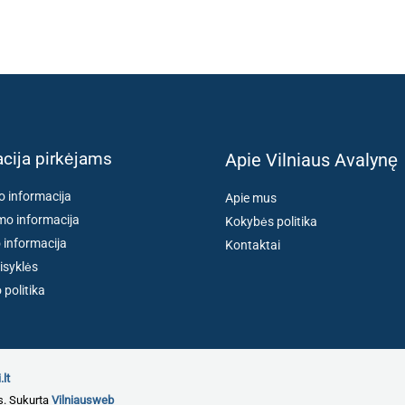
cija pirkėjams
Apie Vilniaus Avalynę
o informacija
Apie mus
o informacija
Kokybės politika
 informacija
Kontaktai
isyklės
politika
.lt
s. Sukurta
Vilniausweb