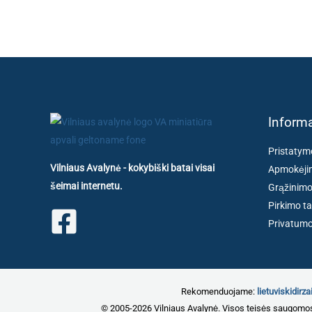
Informa
Pristatym
Vilniaus Avalynė - kokybiški batai visai
Apmokėjim
šeimai internetu.
Grąžinimo
Pirkimo ta
Privatumo 
Rekomenduojame:
lietuviskidirzai
© 2005-2026 Vilniaus Avalynė. Visos teisės saugomo