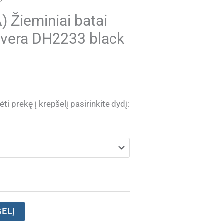
 Žieminiai batai
vera DH2233 black
ti prekę į krepšelį pasirinkite dydį:
ŠELĮ