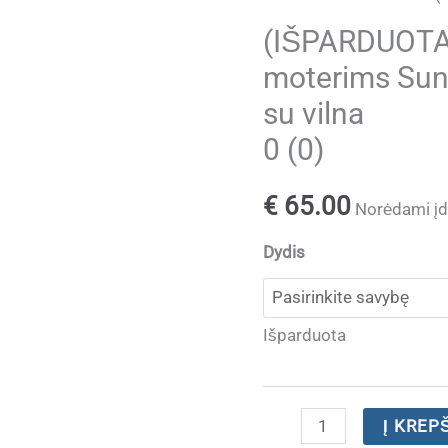
(IŠPARDUOTA)
moterims Sun
su vilna
0 (0)
€
65.00
Norėdami įdė
Dydis
Išparduota
produkto
Į KREP