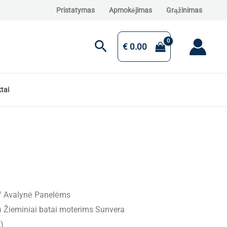
Pristatymas
Apmokėjimas
Grąžinimas
Paieška
€
0.00
tai
/
Avalynė Panelėms
Žieminiai batai moterims Sunvera
)