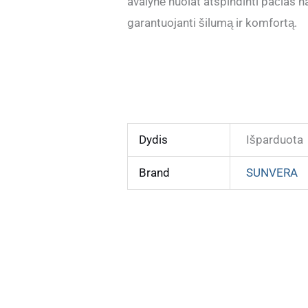
avalynė nuolat atspindinti pačias n
garantuojanti šilumą ir komfortą.
Dydis
Išparduota
Brand
SUNVERA