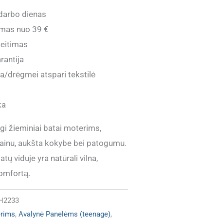
darbo dienas
mas nuo 39 €
eitimas
rantija
a/drėgmei atspari tekstilė
ka
i žieminiai batai moterims,
dizainu, aukšta kokybe bei patogumu.
tų viduje yra natūrali vilna,
komfortą.
H2233
erims
,
Avalynė Panelėms (teenage)
,