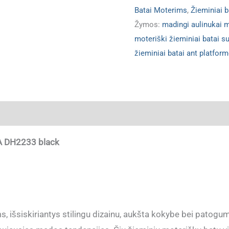
Batai Moterims
,
Žieminiai 
Žymos:
madingi aulinukai 
moteriški žieminiai batai su
žieminiai batai ant platfor
ja
A DH2233 black
, išsiskiriantys stilingu dizainu, aukšta kokybe bei patogum