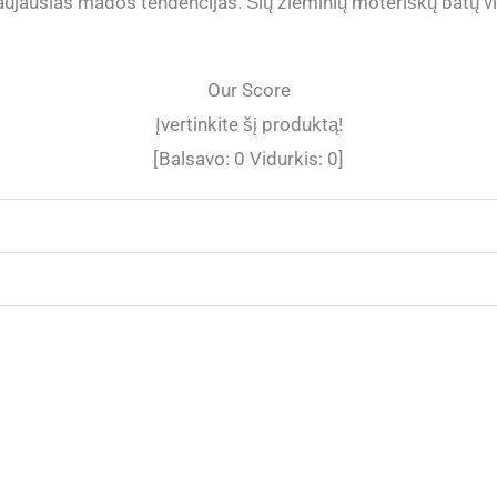
aujausias mados tendencijas. Šių žieminių moteriškų batų vidu
Our Score
Įvertinkite šį produktą!
[Balsavo:
0
Vidurkis:
0
]