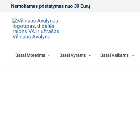
Pereiti
Nemokamas pristatymas nuo 39 Eurų
prie
turinio
Batai Moterims
Batai Vyrams
Batai Vaikams