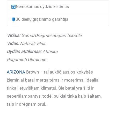
Nemokamas dydžio keitimas
mergaitėms
ir
30 dienų grąžinimo garantija
moterims
ARIZONA
Viršus:
Guma/Drėgmei atspari tekstilė
Brown
Vidus:
Natūrali vilna.
(36-
Dydžio atitikimas:
Atitinka
41)
Pagaminti Ukrainoje
ARIZONA
Brown – tai aukščiausios kokybės
žieminiai batai mergaitėms ir moterims. Idealiai
tinka lietuviškam klimatui. Šie batai yra šilti ir
neperšlampantys, todėl puikiai tinka kaip šaltam,
taip ir drėgnam orui.