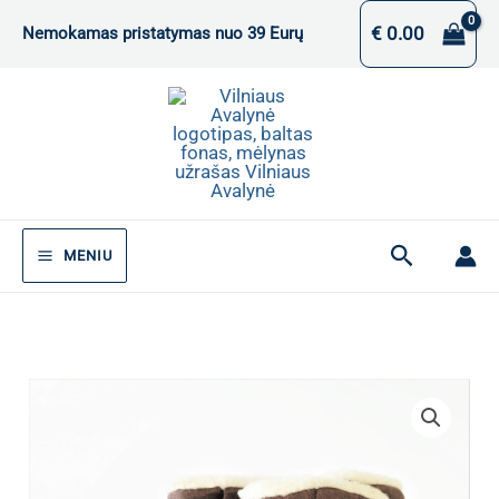
Pereiti
€
0.00
Nemokamas pristatymas nuo 39 Eurų
prie
turinio
Paieška
MENIU