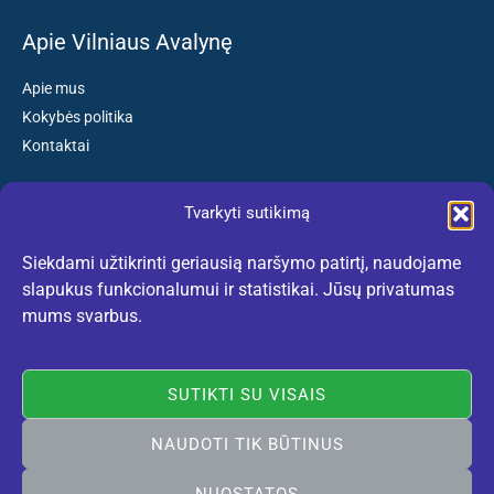
Apie Vilniaus Avalynę
Apie mus
Kokybės politika
Kontaktai
Tvarkyti sutikimą
Susisiekite:
Siekdami užtikrinti geriausią naršymo patirtį, naudojame
El. paštas: kokybiskibatai@gmail.com
slapukus funkcionalumui ir statistikai. Jūsų privatumas
Tel. +370 659 77132
mums svarbus.
(Darbo dienomis nuo 10:30 iki 18:30 val.)
SUTIKTI SU VISAIS
NAUDOTI TIK BŪTINUS
Rekomenduojame:
lietuviskidirzai.lt
© 2005-2026 Vilniaus Avalynė. Visos teisės saugomos. Sukurta
NUOSTATOS