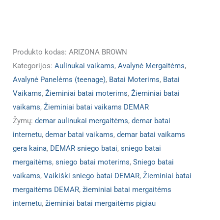
Produkto kodas:
ARIZONA BROWN
Kategorijos:
Aulinukai vaikams
,
Avalynė Mergaitėms
,
Avalynė Panelėms (teenage)
,
Batai Moterims
,
Batai
Vaikams
,
Žieminiai batai moterims
,
Žieminiai batai
vaikams
,
Žieminiai batai vaikams DEMAR
Žymų:
demar aulinukai mergaitėms
,
demar batai
internetu
,
demar batai vaikams
,
demar batai vaikams
gera kaina
,
DEMAR sniego batai
,
sniego batai
mergaitėms
,
sniego batai moterims
,
Sniego batai
vaikams
,
Vaikiški sniego batai DEMAR
,
Žieminiai batai
mergaitėms DEMAR
,
žieminiai batai mergaitėms
internetu
,
žieminiai batai mergaitėms pigiau