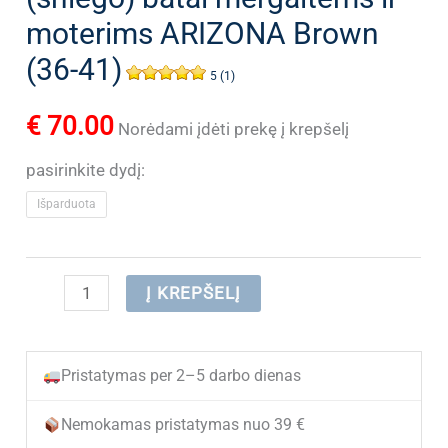
moterims ARIZONA Brown
(36-41)
5 (1)
€
70.00
Norėdami įdėti prekę į krepšelį
pasirinkite dydį:
Išparduota
produkto
Į KREPŠELĮ
kiekis:
(IŠPARDUOTA)
Pristatymas per 2–5 darbo dienas
Žieminiai
(sniego)
Nemokamas pristatymas nuo 39 €
batai