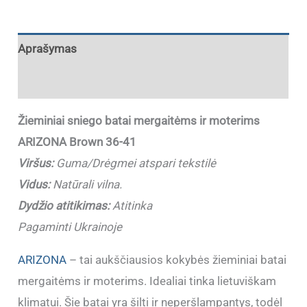
Aprašymas
Papildoma informacija
Žieminiai sniego batai mergaitėms ir moterims
ARIZONA Brown 36-41
Viršus:
Guma/Drėgmei atspari tekstilė
Vidus:
Natūrali vilna.
Dydžio atitikimas:
Atitinka
Pagaminti Ukrainoje
ARIZONA
– tai aukščiausios kokybės žieminiai batai
mergaitėms ir moterims. Idealiai tinka lietuviškam
klimatui. Šie batai yra šilti ir neperšlampantys, todėl